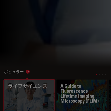
ポピュラー
Show subnavigation
ライフサイエンス
A Guide to
Fluorescence
Lifetime Imaging
Microscopy (FLIM)