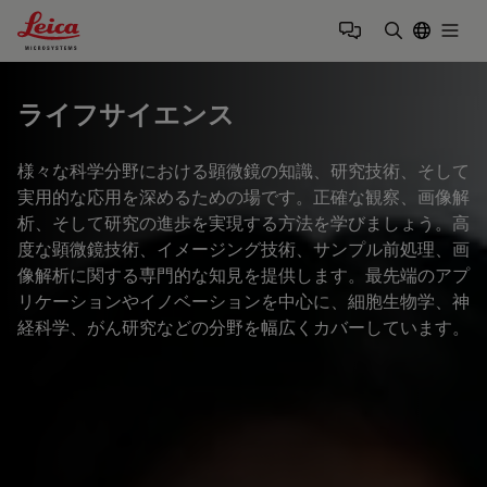
Leica Microsystems Logo
Togg
検索用語を
ライフサイエンス
様々な科学分野における顕微鏡の知識、研究技術、そして
実用的な応用を深めるための場です。正確な観察、画像解
析、そして研究の進歩を実現する方法を学びましょう。高
度な顕微鏡技術、イメージング技術、サンプル前処理、画
像解析に関する専門的な知見を提供します。最先端のアプ
リケーションやイノベーションを中心に、細胞生物学、神
経科学、がん研究などの分野を幅広くカバーしています。