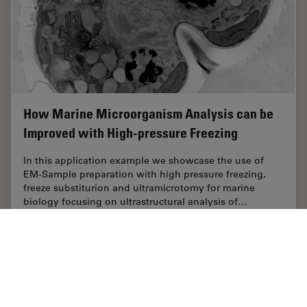
How Marine Microorganism Analysis can be
Improved with High-pressure Freezing
In this application example we showcase the use of
EM-Sample preparation with high pressure freezing,
freeze substiturion and ultramicrotomy for marine
biology focusing on ultrastructural analysis of…
Aug 07, 2023
チュートリアル
CLEM
How Mar