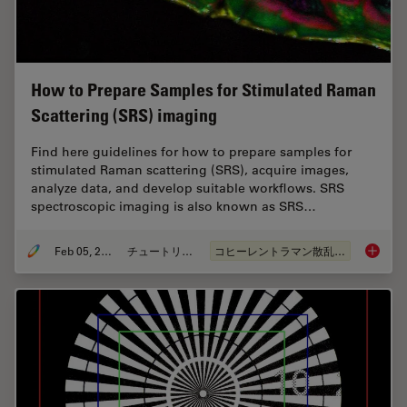
How to Prepare Samples for Stimulated Raman
Scattering (SRS) imaging
Find here guidelines for how to prepare samples for
stimulated Raman scattering (SRS), acquire images,
analyze data, and develop suitable workflows. SRS
spectroscopic imaging is also known as SRS…
Feb 05, 2024
チュートリアル
コヒーレントラマン散乱(CRS)
How to 