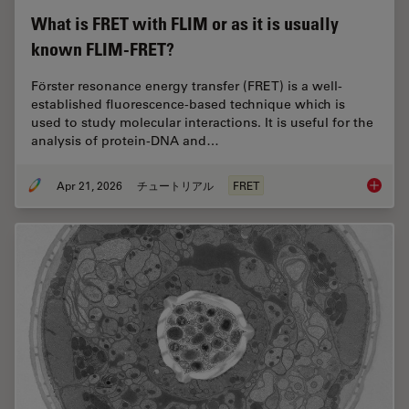
What is FRET with FLIM or as it is usually
known FLIM-FRET?
Förster resonance energy transfer (FRET) is a well-
established fluorescence-based technique which is
used to study molecular interactions. It is useful for the
analysis of protein-DNA and…
Apr 21, 2026
チュートリアル
FRET
What is