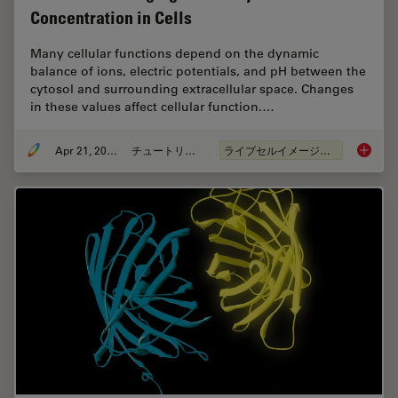
Concentration in Cells
Many cellular functions depend on the dynamic
balance of ions, electric potentials, and pH between the
cytosol and surrounding extracellular space. Changes
in these values affect cellular function.…
Apr 21, 2026
チュートリアル
ライブセルイメージング
Ratiomet