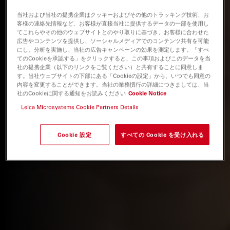
当社および当社の提携企業はクッキーおよびその他のトラッキング技術、お
客様の連絡先情報など、お客様が直接当社に提供するデータの一部を使用し
てこれらやその他のウェブサイトとのやり取りに基づき、お客様に合わせた
広告やコンテンツを提供し、ソーシャルメディアでのコンテンツ共有を可能
にし、分析を実施し、当社の広告キャンペーンの効果を測定します。「すべ
てのCookieを承認する」をクリックすると、この事項およびこのデータを当
社の提携企業（以下のリンクをご覧ください）と共有することに同意しま
す。当社ウェブサイトの下部にある「Cookieの設定」から、いつでも同意の
内容を変更することができます。当社の業務慣行の詳細につきましては、当
社のCookieに関する通知をお読みください
Cookie Notice
Leica Microsystems Cookie Partners Details
Cookie 設定
すべての Cookie を受け入れる