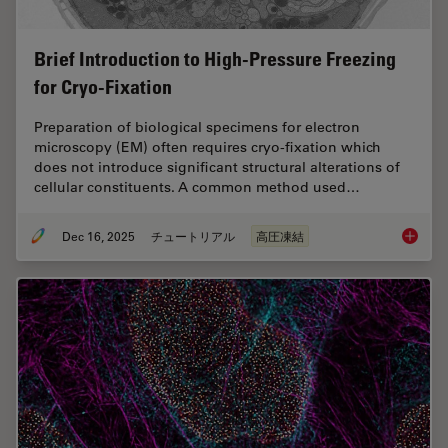
Brief Introduction to High-Pressure Freezing
for Cryo-Fixation
Preparation of biological specimens for electron
microscopy (EM) often requires cryo-fixation which
does not introduce significant structural alterations of
cellular constituents. A common method used…
Dec 16, 2025
チュートリアル
高圧凍結
Brief In