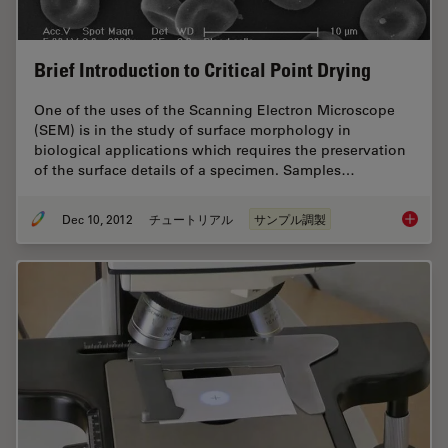
Brief Introduction to Critical Point Drying
One of the uses of the Scanning Electron Microscope
(SEM) is in the study of surface morphology in
biological applications which requires the preservation
of the surface details of a specimen. Samples…
Dec 10, 2012
チュートリアル
サンプル調製
Brief In