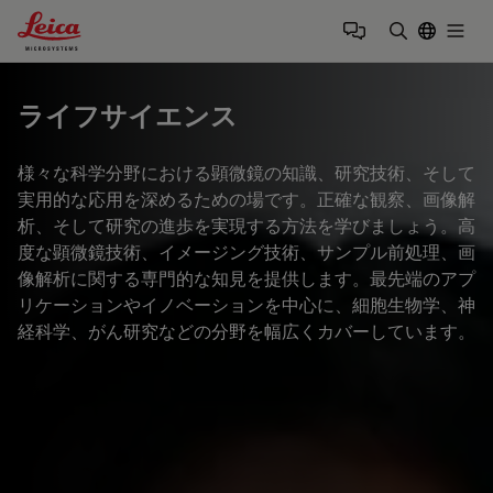
Leica Microsystems Logo
Togg
検索用語を
ライフサイエンス
様々な科学分野における顕微鏡の知識、研究技術、そして
実用的な応用を深めるための場です。正確な観察、画像解
析、そして研究の進歩を実現する方法を学びましょう。高
度な顕微鏡技術、イメージング技術、サンプル前処理、画
像解析に関する専門的な知見を提供します。最先端のアプ
リケーションやイノベーションを中心に、細胞生物学、神
経科学、がん研究などの分野を幅広くカバーしています。