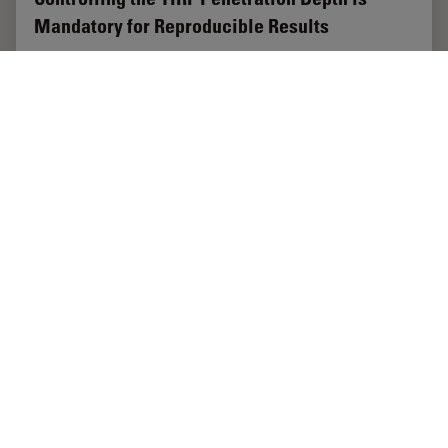
Mandatory for Reproducible Results
The main feature of total internal reflection
fluorescence (TIRF) microscopy is the employment of
an evanescent wave for the excitation of fluorophores
instead of using direct light. A property of the…
Apr 24, 2012
チュートリアル
TIRF
Control