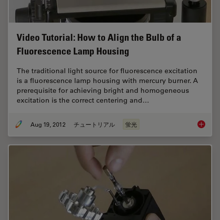
Video Tutorial: How to Align the Bulb of a
Fluorescence Lamp Housing
The traditional light source for fluorescence excitation
is a fluorescence lamp housing with mercury burner. A
prerequisite for achieving bright and homogeneous
excitation is the correct centering and…
Aug 19, 2012
チュートリアル
蛍光
Video T