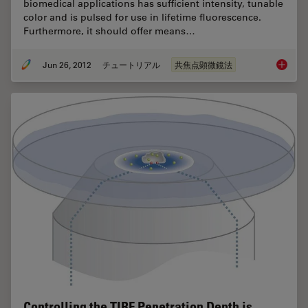
biomedical applications has sufficient intensity, tunable
color and is pulsed for use in lifetime fluorescence.
Furthermore, it should offer means…
Jun 26, 2012
チュートリアル
共焦点顕微鏡法
The Pri
Controlling the TIRF Penetration Depth is