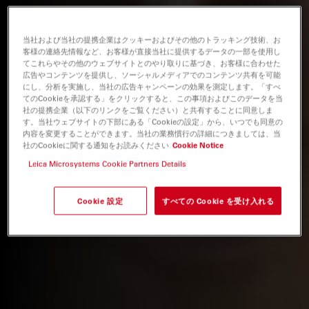
当社および当社の提携企業はクッキーおよびその他のトラッキング技術、お
客様の連絡先情報など、お客様が直接当社に提供するデータの一部を使用し
てこれらやその他のウェブサイトとのやり取りに基づき、お客様に合わせた
広告やコンテンツを提供し、ソーシャルメディアでのコンテンツ共有を可能
にし、分析を実施し、当社の広告キャンペーンの効果を測定します。「すべ
てのCookieを承認する」をクリックすると、この事項およびこのデータを当
社の提携企業（以下のリンクをご覧ください）と共有することに同意しま
す。当社ウェブサイトの下部にある「Cookieの設定」から、いつでも同意の
内容を変更することができます。当社の業務慣行の詳細につきましては、当
社のCookieに関する通知をお読みください
Cookie Notice
Leica Microsystems Cookie Partners Details
Cookie 設定
すべての Cookie を受け入れる