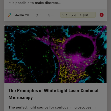
it is possible to make discrete…
Jul 04, 2012
チュートリアル
ワイドフィールド顕微鏡
Image P
The Principles of White Light Laser Confocal
Microscopy
The perfect light source for confocal microscopes in