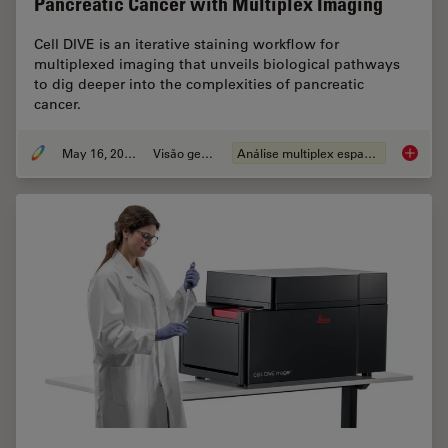
Pancreatic Cancer with Multiplex Imaging
Cell DIVE is an iterative staining workflow for
multiplexed imaging that unveils biological pathways
to dig deeper into the complexities of pancreatic
cancer.
May 16, 2023
Visão geral
Análise multiplex espacial
Dig Dee