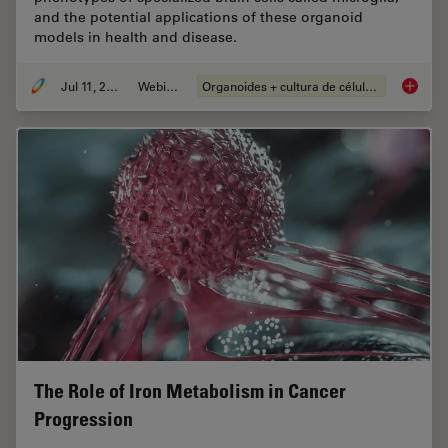
and the potential applications of these organoid
models in health and disease.
Jul 11, 2023
Webinar
Organoides + cultura de células 3D
Imaging
The Role of Iron Metabolism in Cancer
Progression