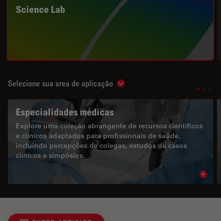
Science Lab
Selecione sua area de aplicação
Show subnavigation
Especialidades médicas
Explore uma coleção abrangente de recursos científicos
e clínicos adaptados para profissionais de saúde,
incluindo percepções de colegas, estudos de casos
clínicos e simpósios.
Read 