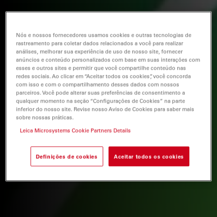
Nós e nossos fornecedores usamos cookies e outras tecnologias de
rastreamento para coletar dados relacionados a você para realizar
análises, melhorar sua experiência de uso de nosso site, fornecer
anúncios e conteúdo personalizados com base em suas interações com
esses e outros sites e permitir que você compartilhe conteúdo nas
redes sociais. Ao clicar em “Aceitar todos os cookies”, você concorda
com isso e com o compartilhamento desses dados com nossos
parceiros. Você pode alterar suas preferências de consentimento a
qualquer momento na seção “Configurações de Cookies” na parte
inferior do nosso site. Revise nosso Aviso de Cookies para saber mais
sobre nossas práticas.
Leica Microsystems Cookie Partners Details
Definições de cookies
Aceitar todos os cookies