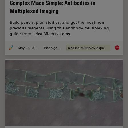
Complex Made Simple: Antibodies in
Multiplexed Imaging
Build panels, plan studies, and get the most from
precious reagents using this antibody multiplexing
guide from Leica Microsystems
May 08, 2023
Visão geral
Análise multiplex espacial
Complex