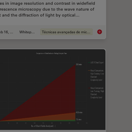
es in image resolution and contrast in widefield
orescence microscopy due to the wave nature of
t and the diffraction of light by optical…
Feb 16, 2021
Whitepaper
Técnicas avançadas de microscopia
se of Intraoperative OCT in Eye Surgery
The Power of Pairing