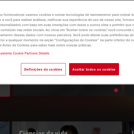
s fornecedores usamos cookies e outras tecnologias de rastreamento para coletar 
 a você para realizar análises, melhorar sua experiência de uso de nosso site, fornec
rsonalizados com base em suas interações com esses e outros sites e permitir que 
 conteúdo nas redes sociais. Ao clicar em “Aceitar todos os cookies”, você concorda
gation
hamento desses dados com nossos parceiros. Você pode alterar suas preferências de
to a qualquer momento na seção “Configurações de Cookies” na parte inferior do no
o Aviso de Cookies para saber mais sobre nossas práticas.
systems Cookie Partners Details
O PORTAL DE CONHECIMENTOS
Leia os nossos artigos mais
Definições de cookies
Aceitar todos os cookies
recentes
Read arti
bnavigation
Ciências da vida