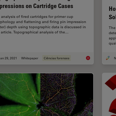
pressions on Cartridge Cases
Ho
So
 analysis of fired cartridges for primer cup
phology and flattening and firing pin impression
ater) depth using topographic data is discussed in
The 
s article. Topographical analysis of the…
dete
appl
qua
an 29, 2021
Whitepaper
Ciências forenses
N
Topographic Analysis