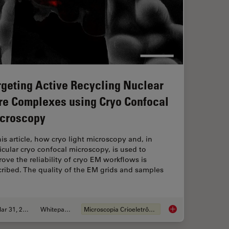
rgeting Active Recycling Nuclear
re Complexes using Cryo Confocal
croscopy
his article, how cryo light microscopy and, in
icular cryo confocal microscopy, is used to
ove the reliability of cryo EM workflows is
ribed. The quality of the EM grids and samples
Mar 31, 2021
Whitepaper
Microscopia Crioeletrônica
trification with the EM ICE High Pressure Freezer
Targeting Active Re