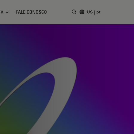
FALE CONOSCO
SA
US
|
pt
Insira o termo da pesquisa