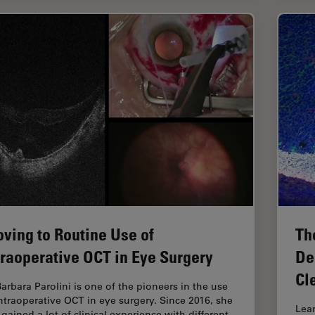
ving to Routine Use of
Th
traoperative OCT in Eye Surgery
De
Cl
Barbara Parolini is one of the pioneers in the use
intraoperative OCT in eye surgery. Since 2016, she
Lea
gained a lot of clinical experience with different