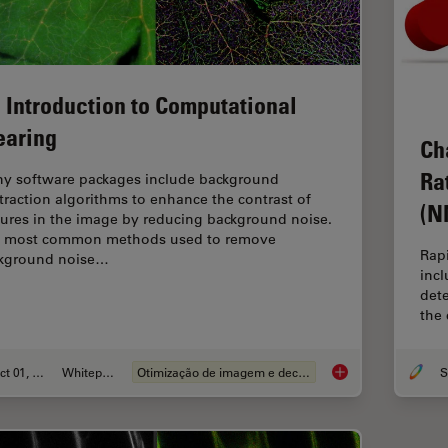
 Introduction to Computational
earing
Ch
Ra
y software packages include background
traction algorithms to enhance the contrast of
(N
tures in the image by reducing background noise.
 most common methods used to remove
Rapi
kground noise…
incl
dete
the 
Oct 01, 2020
Whitepaper
Otimização de imagem e deconvolucao
S
An Introduction to C