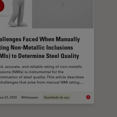
allenges Faced When Manually
ting Non-Metallic Inclusions
MIs) to Determine Steel Quality
d, accurate, and reliable rating of non-metallic
usions (NMIs) is instrumental for the
rmination of steel quality. This article describes
challenges that arise from manual NMI rating,…
ep 23, 2020
Whitepaper
Qualidade do aço
omputational Clearing
Challenges Faced Whe