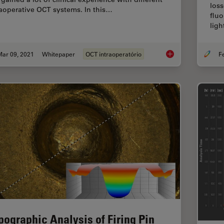
loss
raoperative OCT systems. In this…
flu
ligh
Mar 09, 2021
Whitepaper
OCT intraoperatório
Moving to Routine U
pographic Analysis of Firing Pin