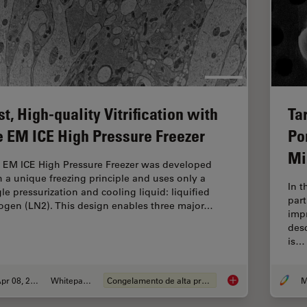
st, High-quality Vitrification with
Ta
e EM ICE High Pressure Freezer
Po
Mi
 EM ICE High Pressure Freezer was developed
h a unique freezing principle and uses only a
In t
gle pressurization and cooling liquid: liquified
part
rogen (LN2). This design enables three major…
impr
desc
is…
Apr 08, 2021
Whitepaper
Congelamento de alta pressão
Fast, High-quality Vi