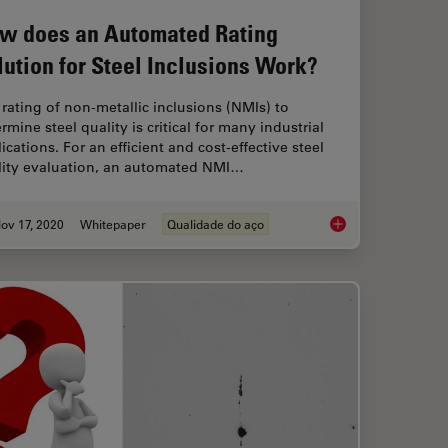
w does an Automated Rating
lution for Steel Inclusions Work?
rating of non-metallic inclusions (NMIs) to
rmine steel quality is critical for many industrial
ications. For an efficient and cost-effective steel
lity evaluation, an automated NMI…
ov 17, 2020
Whitepaper
Qualidade do aço
 of Firing Pin Impressions on Cartridge Cases
How does an Automate