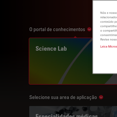
Nós e nosso
relacionados
conteúdo pe
compartilhe
O portal de conhecimentos
Show subnavi
o compartil
consentimen
Revise noss
Science Lab
Leica Micro
Selecione sua area de aplicação
Show su
Especialidades médicas