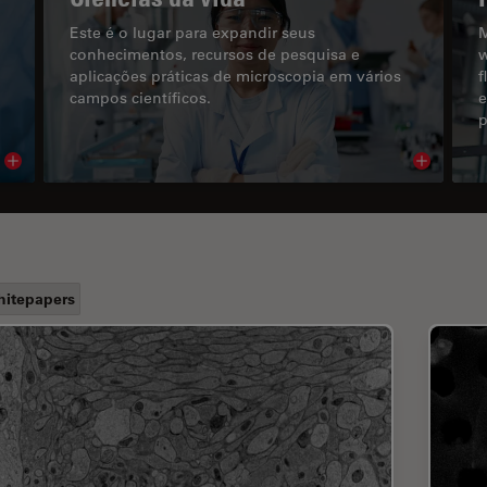
Este é o lugar para expandir seus
M
conhecimentos, recursos de pesquisa e
w
aplicações práticas de microscopia em vários
f
campos científicos.
e
p
Read article
Read arti
itepapers