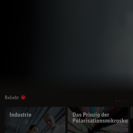
Beliebt
Show subnavigation
Industrie
Das Prinzip der
Polarisationsmikroskopi