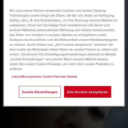
Wir und unsere Partner verwenden Cookies und andere Tracking-
Technologien sowie einige der Daten, die Sie uns direkt zur Verfügung
stellen, wie z. B. Ihre Kontaktdaten, um Ihre Nutzung unserer Website zu
verbessern, Ihnen auf Grundlage Ihrer Interaktionen mit dieser und
anderen Websites personalisierte Werbung und Inhalte bereitzustellen,
das Teilen von Inhalten in sozialen Medien zu ermöglichen sowie
Analysen durchzuführen und die Wirksamkeit unserer Werbekampagnen
zu messen. Durch Klicken auf „Alle Cookies akzeptieren“ stimmen Sie
dem sowie der Weitergabe dieser Daten an unsere Partner zu (siehe Link
unten). Sie können Ihre Einwilligungseinstellungen jederzeit im Bereich
„Cookie-Einstellungen“ am unteren Rand unserer Website ändern.
Lesen Sie unsere Cookie-Hinweise, um mehr über unsere Praktiken zu
erfahren
Leica Microsystems Cookie Partners Details
Cookie-Einstellungen
Alle Cookies akzeptieren