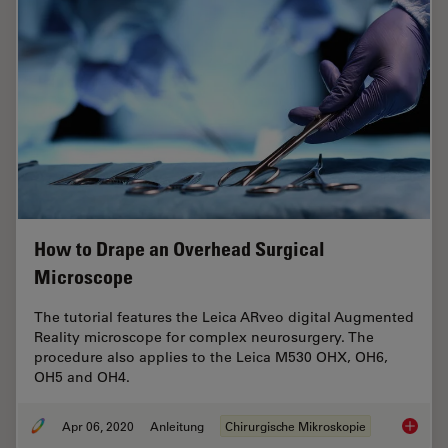
How to Drape an Overhead Surgical
Microscope
The tutorial features the Leica ARveo digital Augmented
Reality microscope for complex neurosurgery. The
procedure also applies to the Leica M530 OHX, OH6,
OH5 and OH4.
Apr 06, 2020
Anleitung
Chirurgische Mikroskopie
How to 