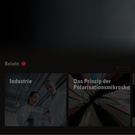
Beliebt
Show subnavigation
Industrie
Das Prinzip der
Polarisationsmikroskopi