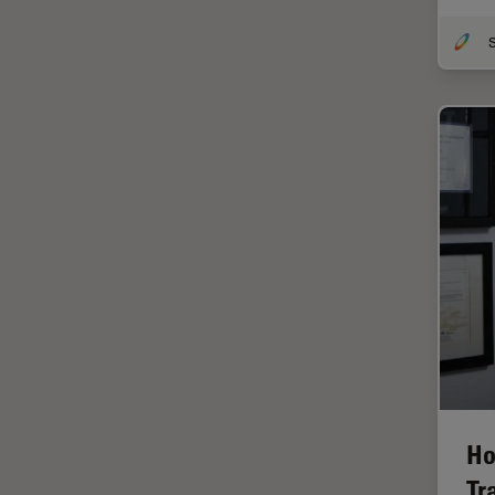
Imperial Imaging Hub
In vivo
Ganzkörperbildgebung
Industrielle Mikroskopie
Inspektionsmikroskopie
Intraoperative OCT
Inverted Microscopy
Ionenstrahlätzen
Kameras
Kataraktchirurgie
Klinische Pathologie
Kohärentes Raman-
Ho
Streumikroskop (CRS)
Tr
Konfokalmikroskopie