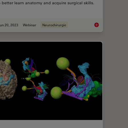
 better learn anatomy and acquire surgical skills.
un 20, 2023
Webinar
Neurochirurgie
nce in Neurovascular Surgery
3D, AR & VR for Teac