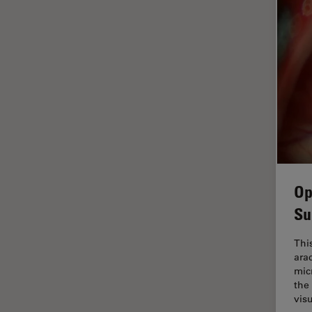
Fortgeschrittene
Mikroskopietechniken
FRAP
FRET
Geschichte
Glaucomchirurgie
Grundlagen der Mikroskopie
Grundlegende
Op
Mikroskopietechniken
Su
Gynäkologie and Urologie
Hochdruckgefrieren
Thi
ara
Hornhautchirurgie
mic
the
HyD
vis
Immunfluoreszenz