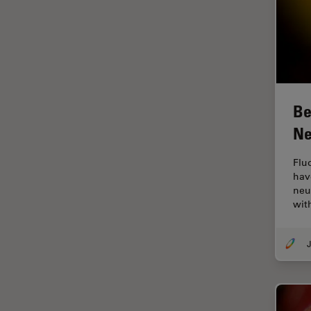
Halbleiterindustrie
EMBL Imaging Centre
Ergonomie
F-Techniques
Färbung
Be
FLIM
Ne
(Fluoreszenzlebensdauer-
Imaging-Mikroskopie)
Flu
hav
Fluoreszenz
neu
Fluoreszenzproteine
wit
Fluorophore
J
FluoSync
Forensik
Fortgeschrittene Bildgebung
und Analyse von Gewebe