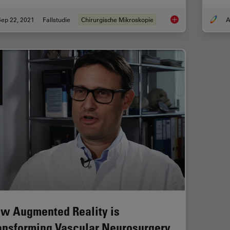
Sep 22, 2021
Fallstudie
Chirurgische Mikroskopie
A
Optimal Visualizatio
w Augmented Reality is
ansforming Vascular Neurosurgery