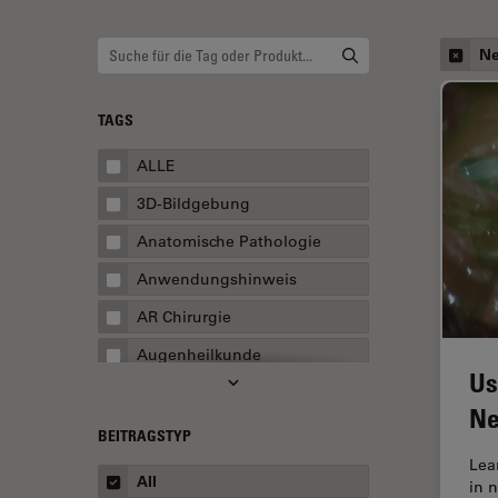
Ne
TAGS
ALLE
3D-Bildgebung
Anatomische Pathologie
Anwendungshinweis
AR Chirurgie
Augenheilkunde
Us
Augmented Reality
Ne
Ausbildung
BEITRAGSTYP
Lea
Automatisierte Mikroskopie
All
in 