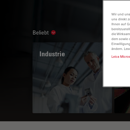
Wir und uns
uns direkt z
Ihnen auf G
bereitzuste
Beliebt
Show subnavigation
die Wirksam
dem sowie d
Einwilligun
ändern. Les
Industrie
Das
Leica Micro
Po