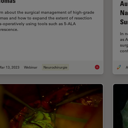
iomas
Au
Na
rn about the surgical management of high-grade
omas and how to expand the extent of resection
Su
ra-operatively using tools such as 5-ALA
orescence.
In 
as 
surg
conf
Mar 13, 2023
Webinar
Neurochirurgie
A
Surgical Managemen