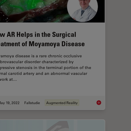
w AR Helps in the Surgical
eatment of Moyamoya Disease
moya disease is a rare chronic occlusive
brovascular disorder characterized by
ressive stenosis in the terminal portion of the
rnal carotid artery and an abnormal vascular
work at…
ay 19, 2022
Fallstudie
Augmented Reality
cence in Vascular Neurosurgery
How AR Helps in the