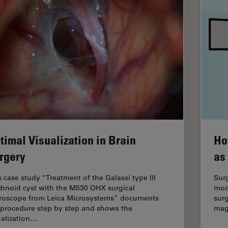
timal Visualization in Brain
Ho
rgery
as
s case study “Treatment of the Galassi type III
Surg
chnoid cyst with the M530 OHX surgical
mod
roscope from Leica Microsystems” documents
surg
 procedure step by step and shows the
mag
ualization…