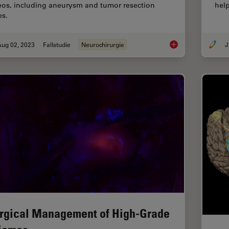
eos, including aneurysm and tumor resection
help
es.
Aug 02, 2023
Fallstudie
Neurochirurgie
J
Use of AR Fluoresce
rgical Management of High-Grade