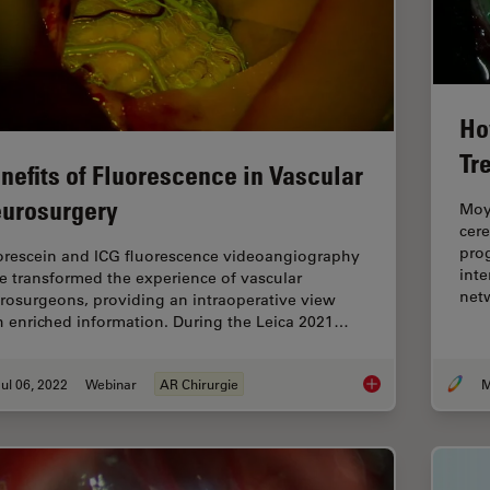
Ho
Tr
nefits of Fluorescence in Vascular
urosurgery
Moya
cere
prog
orescein and ICG fluorescence videoangiography
inte
e transformed the experience of vascular
net
rosurgeons, providing an intraoperative view
h enriched information. During the Leica 2021…
ul 06, 2022
Webinar
AR Chirurgie
M
Benefits of Fluores