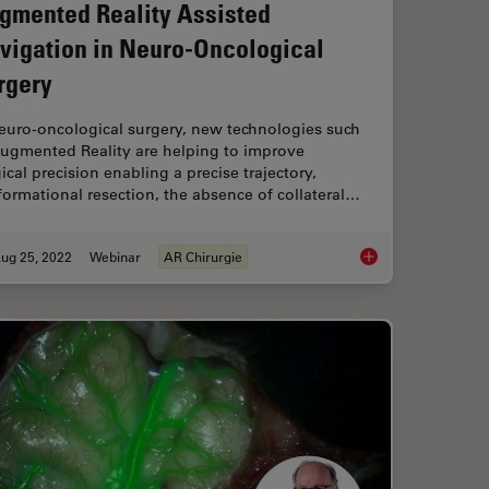
gmented Reality Assisted
vigation in Neuro-Oncological
rgery
neuro-oncological surgery, new technologies such
Augmented Reality are helping to improve
ical precision enabling a precise trajectory,
ormational resection, the absence of collateral…
ug 25, 2022
Webinar
AR Chirurgie
t of High-Grade Gliomas
Augmented Reality A