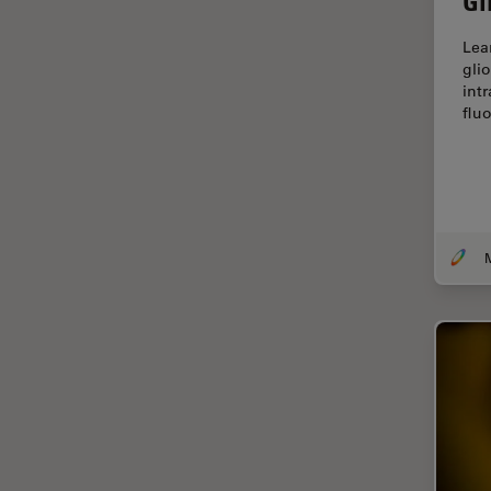
Gl
Centre of Excellence Oxford
Lea
Chirurgische Mikroskopie
gli
int
CLEM
flu
Contrast Methods in Light
Microscopy
Cryo REM
DIC-Mikroskopie
Digitale Mikroskopie
Drosophila-Forschung
Dunkelfeldmikroskopie
Elektronenmikroskopie
Elektronenmikroskopie
Probenvorbereitung
Elektronik- und