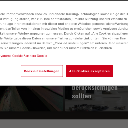
ere Partner verwenden Cookies und andere Tracking-Technologien sowie einige der Da
ur Verfügung stellen, wie z. B. Ihre Kontaktdaten, um Ihre Nutzung unserer Website zu
rundlage Ihrer Interaktionen mit dieser und anderen Websites personalisierte Werbun
llen, das Teilen von Inhalten in sozialen Medien zu ermöglichen sowie Analysen durc
keit unserer Werbekampagnen zu messen. Durch Klicken auf „Alle Cookies akzeptiere
er Weitergabe dieser Daten an unsere Partner zu (siehe Link unten). Sie können Ihre
gseinstellungen jederzeit im Bereich „Cookie-Einstellungen“ am unteren Rand unserer
en Sie unsere Cookie-Hinweise, um mehr über unsere Praktiken zu erfahren
 Prinzip der
Wichtige Faktoren, 
systems Cookie Partners Details
larisationsmikroskopie
Sie bei der Auswah
eines
Cookie-Einstellungen
Alle Cookies akzeptieren
Stereomikroskops
berücksichtigen
sollten