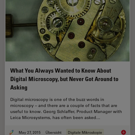
What You Always Wanted to Know About
Digital Microscopy, but Never Got Around to
Asking
Digital microscopy is one of the buzz words in
microscopy – and there are a couple of facts that are
useful to know. Georg Schlaffer, Product Manager with
Leica Microsystems, has often been asked…
May 27, 2015
Übersicht
Digitale Mikroskopie
What Yo