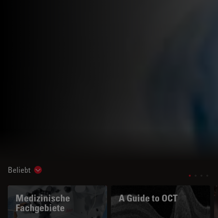
Beliebt
Show subnavigation
Medizinische
A Guide to OCT
Fachgebiete