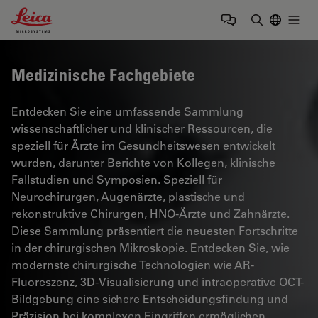
Leica Microsystems Logo
Togg
Suchbegrif
Medizinische Fachgebiete
Entdecken Sie eine umfassende Sammlung
wissenschaftlicher und klinischer Ressourcen, die
speziell für Ärzte im Gesundheitswesen entwickelt
wurden, darunter Berichte von Kollegen, klinische
Fallstudien und Symposien. Speziell für
Neurochirurgen, Augenärzte, plastische und
rekonstruktive Chirurgen, HNO-Ärzte und Zahnärzte.
Diese Sammlung präsentiert die neuesten Fortschritte
in der chirurgischen Mikroskopie. Entdecken Sie, wie
modernste chirurgische Technologien wie AR-
Fluoreszenz, 3D-Visualisierung und intraoperative OCT-
Bildgebung eine sichere Entscheidungsfindung und
Präzision bei komplexen Eingriffen ermöglichen.