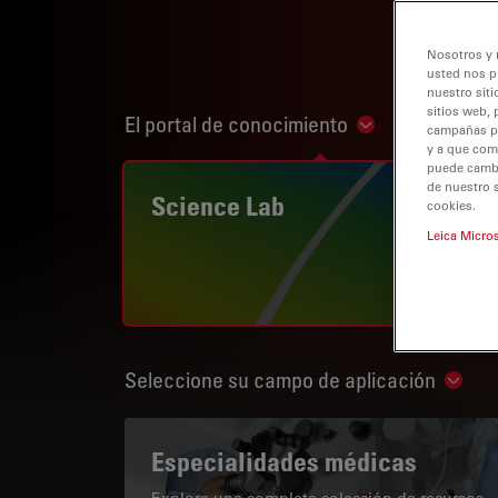
Nosotros y 
usted nos p
nuestro siti
sitios web, 
El portal de conocimiento
Show subnaviga
campañas pub
y a que com
puede cambia
de nuestro 
Science Lab
cookies.
Leica Micro
Seleccione su campo de aplicación
Show 
Especialidades médicas
Explore una completa colección de recursos