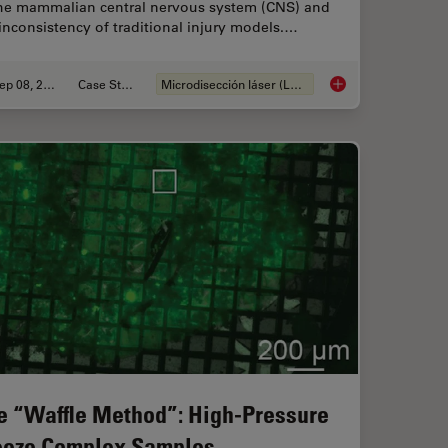
the mammalian central nervous system (CNS) and
inconsistency of traditional injury models.…
Sep 08, 2025
Case Study
Microdisección láser (LMD)
for Microscope Inspection without Hand Contact
A Novel Laser-Based
e “Waffle Method”: High-Pressure
eeze Complex Samples