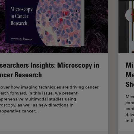
searchers Insights: Microscopy in
Mi
ncer Research
Me
Sh
cover how imaging techniques are driving cancer
earch forward. In this issue, we present
Mic
prehensive multimodal studies using
cons
roscopy, as well as new directions in
cont
raoperative cancer…
dev
in t