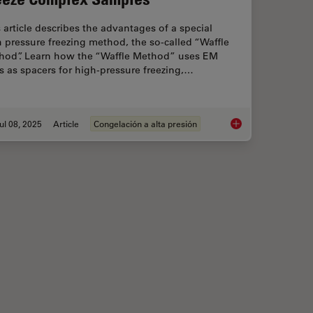
 article describes the advantages of a special
 pressure freezing method, the so-called “Waffle
hod”. Learn how the “Waffle Method” uses EM
s as spacers for high-pressure freezing,…
ul 08, 2025
Article
Congelación a alta presión
ental Dynamics in 3D
The “Waffle Method”