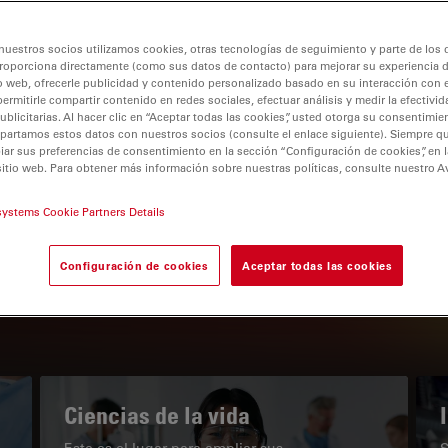
nuestros socios utilizamos cookies, otras tecnologías de seguimiento y parte de los
roporciona directamente (como sus datos de contacto) para mejorar su experiencia 
o web, ofrecerle publicidad y contenido personalizado basado en su interacción con e
permitirle compartir contenido en redes sociales, efectuar análisis y medir la efectivi
tion
licitarias. Al hacer clic en “Aceptar todas las cookies”, usted otorga su consentimie
partamos estos datos con nuestros socios (consulte el enlace siguiente). Siempre qu
r sus preferencias de consentimiento en la sección “Configuración de cookies”, en la
sitio web. Para obtener más información sobre nuestras políticas, consulte nuestro A
EL PORTAL DE CONOCIMIENTO
systems Cookie Partners Details
Nuestros últimos artículos
Configuración de cookies
Aceptar todas las cookies
Read arti
subnavigation
Ciencias de la vida
Este es el lugar para ampliar sus
S