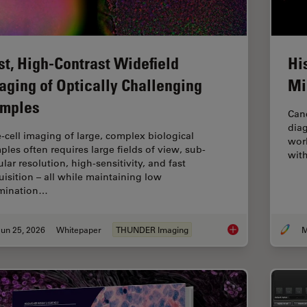
st, High-Contrast Widefield
Hi
aging of Optically Challenging
Mi
mples
Canc
diag
e‑cell imaging of large, complex biological
worl
ples often requires large fields of view, sub-
with
ular resolution, high-sensitivity, and fast
uisition – all while maintaining low
umination…
un 25, 2026
Whitepaper
THUNDER Imaging
M
Fast, High-Contrast 