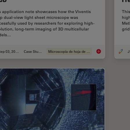
s application note showcases how the Viventis
This
p dual-view light sheet microscope was
high
cessfully used by researchers for exploring high-
Met
olution, long-term imaging of 3D multicellular
grid
dels…
Sep 03, 2025
Case Study
Microscopía de hoja de luz
J
Capturing Developm