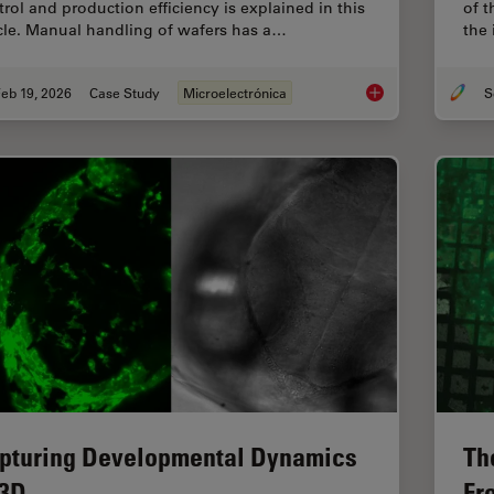
trol and production efficiency is explained in this
of 
icle. Manual handling of wafers has a…
the 
eb 19, 2026
Case Study
Microelectrónica
Safe Wafer Loading 
pturing Developmental Dynamics
Th
 3D
Fr