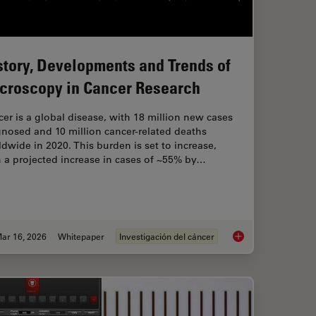
story, Developments and Trends of
croscopy in Cancer Research
er is a global disease, with 18 million new cases
nosed and 10 million cancer-related deaths
dwide in 2020. This burden is set to increase,
 a projected increase in cases of ~55% by…
ar 16, 2026
Whitepaper
Investigación del cáncer
Widefield Imaging of Optically Challenging Samples
History, Developmen