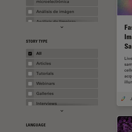
microelectrónica
Análisis de imágen
Análisis de limpieza
Fa
Análisis multiplex espacial
Im
STORY TYPE
Apertura numérica
Sa
AR Surgery
All
Liv
Automoción y transporte
Articles
sam
cell
Biofarmacia
Tutorials
acq
Biología celular
ill
Webinars
Calidad del acero
Galleries
J
Captación de imágenes 3D
Interviews
Cellular Analysis
Whitepapers
Centro de Excelencia de
Case Studies
LANGUAGE
Oxford