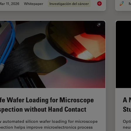
ar 11, 2026
Whitepaper
Investigación del cáncer
M
Researchers Insight
fe Wafer Loading for Microscope
A 
spection without Hand Contact
St
 automated silicon wafer loading for microscope
Opti
pection helps improve microelectronics process
neur