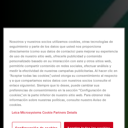
Nosotros y nuestros socios utilizamos cookies, otras tecnologías de
seguimiento y parte de los datos que usted nos proporciona
directamente (como sus datos de contacto) para mejorar su experiencia
de uso de nuestro sitio web, ofrecerle publicidad y contenido
personalizado basado en su interacción con este y otros sitios web,
permitirle compartir contenido en redes sociales, efectuar análisis y
medir la efectividad de nuestras campañas publicitarias. Al hacer clic en
“Aceptar todas las cookies”, usted otorga su consentimiento al respecto
y a que compartamos estos datos con nuestros socios (consulte el
enlace siguiente). Siempre que lo desee, puede cambiar sus
preferencias de consentimiento en la sección “Configuración de
cookies”, en la parte inferior de nuestro sitio web. Para obtener más
información sobre nuestras políticas, consulte nuestro Aviso de
cookies.
Leica Microsystems Cookie Partners Details
Configuración de cookies
Aceptar todas las cookies