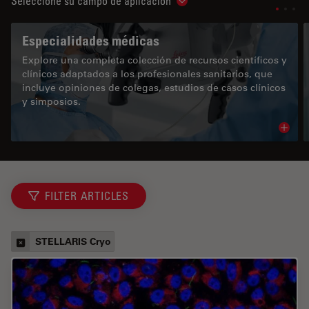
Seleccione su campo de aplicación
Show subnavigation
Especialidades médicas
Explore una completa colección de recursos científicos y
clínicos adaptados a los profesionales sanitarios, que
incluye opiniones de colegas, estudios de casos clínicos
y simposios.
Read 
FILTER ARTICLES
STELLARIS Cryo