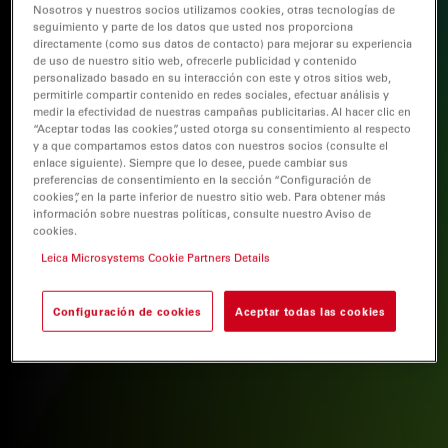
Nosotros y nuestros socios utilizamos cookies, otras tecnologías de
seguimiento y parte de los datos que usted nos proporciona
directamente (como sus datos de contacto) para mejorar su experiencia
de uso de nuestro sitio web, ofrecerle publicidad y contenido
personalizado basado en su interacción con este y otros sitios web,
permitirle compartir contenido en redes sociales, efectuar análisis y
medir la efectividad de nuestras campañas publicitarias. Al hacer clic en
“Aceptar todas las cookies”, usted otorga su consentimiento al respecto
y a que compartamos estos datos con nuestros socios (consulte el
enlace siguiente). Siempre que lo desee, puede cambiar sus
preferencias de consentimiento en la sección “Configuración de
cookies”, en la parte inferior de nuestro sitio web. Para obtener más
información sobre nuestras políticas, consulte nuestro Aviso de
cookies.
Leica Microsystems Cookie Partners Details
Configuración de cookies
Aceptar todas las cookies