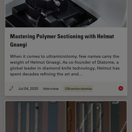
Mastering Polymer Sectioning with Helmut
Gnaegi
When it comes to ultramicrotomy, few names carry the
weight of Helmut Gnaegi. As co-founder of Diatome, a
global leader in diamond knife technology, Helmut has
spent decades refining the art and…
Jul 04, 2025
Interview
Ultramicrotomía
Masteri