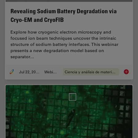
Revealing Sodium Battery Degradation via
Cryo-EM and CryoFIB
Explore how cryogenic electron microscopy and
focused ion beam techniques uncover the intrinsic
structure of sodium battery interfaces. This webinar
presents a new degradation model based on
separator…
Jul 22, 2025
Webinar
Ciencia y análisis de materiales
Reveali