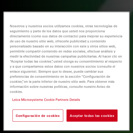
Nosotros y nuestros socios utilizamos cookies, otras tecnologías de
seguimiento y parte de los datos que usted nos proporciona
directamente (como sus datos de contacto) para mejorar su experiencia
de uso de nuestro sitio web, ofrecerle publicidad y contenido
personalizado basado en su interacción con este y otros sitios web,
permitirle compartir contenido en redes sociales, efectuar análisis y
medir la efectividad de nuestras campañas publicitarias. Al hacer clic en
“Aceptar todas las cookies”, usted otorga su consentimiento al respecto
y a que compartamos estos datos con nuestros socios (consulte el
enlace siguiente). Siempre que lo desee, puede cambiar sus
preferencias de consentimiento en la sección “Configuración de
cookies”, en la parte inferior de nuestro sitio web. Para obtener más
información sobre nuestras políticas, consulte nuestro Aviso de
cookies.
Leica Microsystems Cookie Partners Details
Configuración de cookies
Aceptar todas las cookies