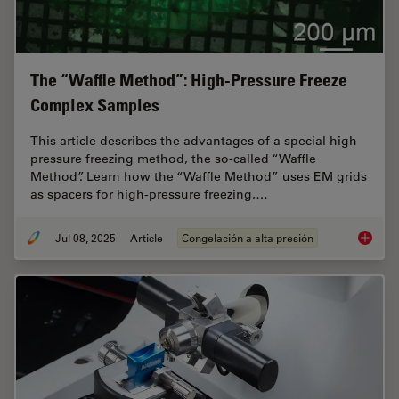
The “Waffle Method”: High-Pressure Freeze
Complex Samples
This article describes the advantages of a special high
pressure freezing method, the so-called “Waffle
Method”. Learn how the “Waffle Method” uses EM grids
as spacers for high-pressure freezing,…
Jul 08, 2025
Article
Congelación a alta presión
The “Wa