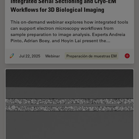
Integrated Serial Sectioning and Cryo-EM
Workflows for 3D Biological Imaging
This on-demand webinar explores how integrated tools
can support electron microscopy workflows from
sample preparation to image analysis. Experts Andreia
Pinto, Adrian Boey, and Hoyin Lai present the…
Jul 22, 2025
Webinar
Preparación de muestras EM
Integra