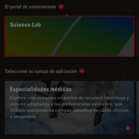
El portal de conocimiento
Show subnavigation
Science Lab
Seleccione su campo de aplicación
Show subnavigation
Especialidades médicas
Explore una completa colección de recursos científicos y
clínicos adaptados a los profesionales sanitarios, que
incluye opiniones de colegas, estudios de casos clínicos
y simposios.
Read 