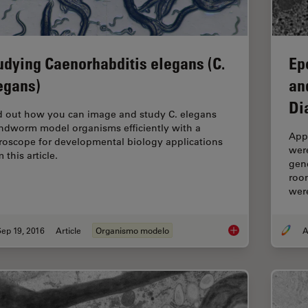
Ep
udying Caenorhabditis elegans (C.
an
egans)
Di
d out how you can image and study C. elegans
ndworm model organisms efficiently with a
App
roscope for developmental biology applications
were
 this article.
gen
roo
wer
ep 19, 2016
Article
Organismo modelo
A
Studying Caenorhabd