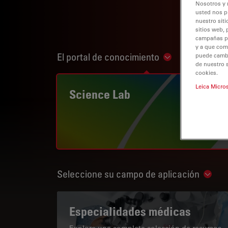
Nosotros y 
usted nos p
nuestro siti
sitios web, 
campañas pub
y a que com
El portal de conocimiento
puede cambia
Show subnaviga
de nuestro 
cookies.
Leica Micro
Science Lab
Seleccione su campo de aplicación
Show 
Especialidades médicas
Explore una completa colección de recursos