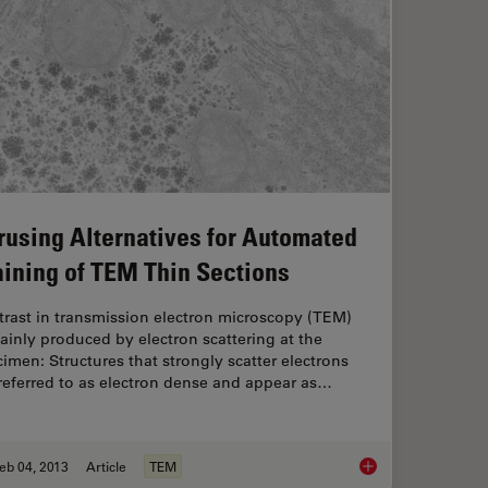
rusing Alternatives for Automated
aining of TEM Thin Sections
trast in transmission electron microscopy (TEM)
ainly produced by electron scattering at the
imen: Structures that strongly scatter electrons
referred to as electron dense and appear as…
eb 04, 2013
Article
TEM
 Freeze Substitution
Perusing Alternative