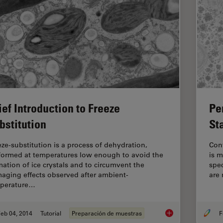
ief Introduction to Freeze
Pe
bstitution
St
eze-substitution is a process of dehydration,
Con
formed at temperatures low enough to avoid the
is m
mation of ice crystals and to circumvent the
spec
aging effects observed after ambient-
are 
perature…
eb 04, 2014
Tutorial
Preparación de muestras
F
Brief Introduction to