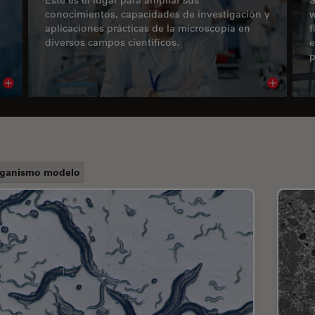
conocimientos, capacidades de investigación y
w
aplicaciones prácticas de la microscopía en
f
diversos campos científicos.
e
p
Read article
Read arti
ganismo modelo