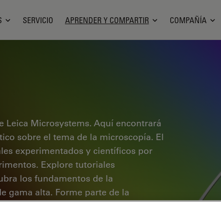
S
SERVICIO
APRENDER Y COMPARTIR
COMPAÑÍA
e Leica Microsystems. Aquí encontrará
ctico sobre el tema de la microscopía. El
ales experimentados y científicos por
rimentos. Explore tutoriales
cubra los fundamentos de la
de gama alta. Forme parte de la
 conocimientos.