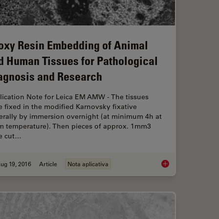
oxy Resin Embedding of Animal
d Human Tissues for Pathological
agnosis and Research
lication Note for Leica EM AMW - The tissues
 fixed in the modified Karnovsky fixative
erally by immersion overnight (at minimum 4h at
m temperature). Then pieces of approx. 1mm3
e cut…
ug 19, 2016
Article
Nota aplicativa
itis elegans (C. elegans)
Epoxy Resin Embeddi