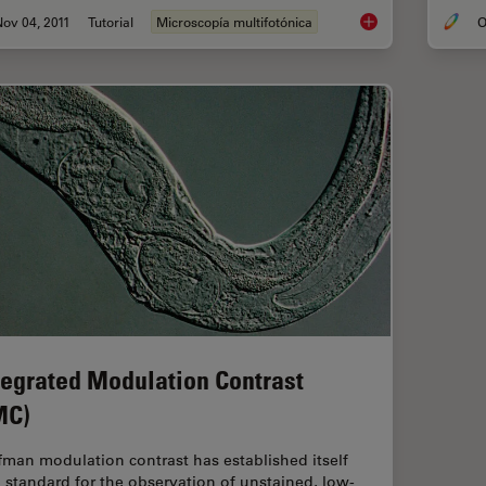
ov 04, 2011
Tutorial
Microscopía multifotónica
O
An Introduction to 
tegrated Modulation Contrast
MC)
fman modulation contrast has established itself
a standard for the observation of unstained, low-