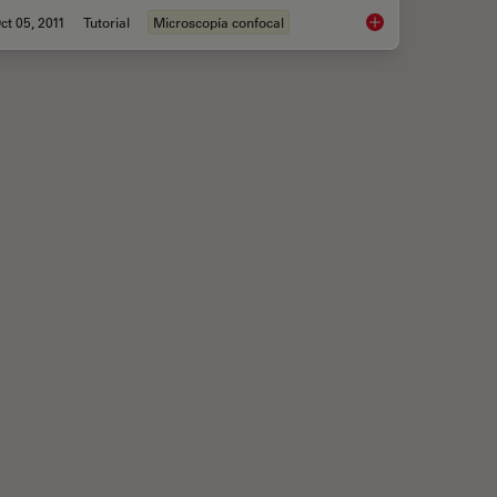
ct 05, 2011
Tutorial
Microscopía confocal
CARS Microscopy
Mosaic Images