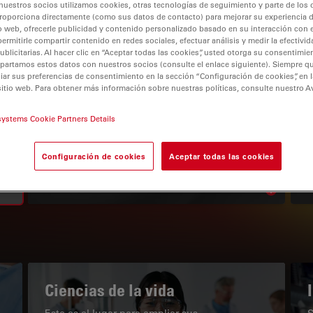
nuestros socios utilizamos cookies, otras tecnologías de seguimiento y parte de los
roporciona directamente (como sus datos de contacto) para mejorar su experiencia 
o web, ofrecerle publicidad y contenido personalizado basado en su interacción con e
permitirle compartir contenido en redes sociales, efectuar análisis y medir la efectivi
licitarias. Al hacer clic en “Aceptar todas las cookies”, usted otorga su consentimie
partamos estos datos con nuestros socios (consulte el enlace siguiente). Siempre qu
r sus preferencias de consentimiento en la sección “Configuración de cookies”, en la
tion
sitio web. Para obtener más información sobre nuestras políticas, consulte nuestro A
systems Cookie Partners Details
EL PORTAL DE CONOCIMIENTO
Configuración de cookies
Aceptar todas las cookies
Nuestros últimos artículos
Read arti
subnavigation
Ciencias de la vida
Este es el lugar para ampliar sus
S