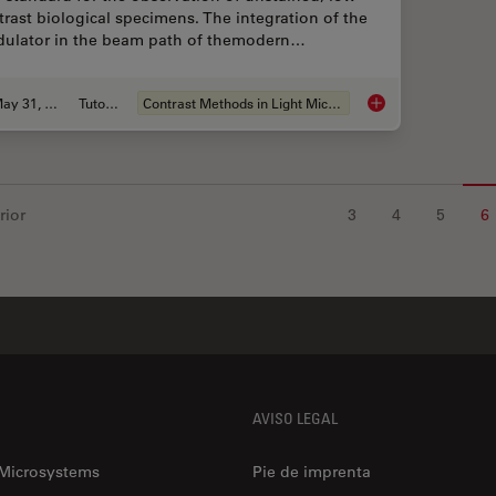
trast biological specimens. The integration of the
ulator in the beam path of themodern…
May 31, 2011
Tutorial
Contrast Methods in Light Microscopy
Integrated Modulati
rior
3
4
5
6
AVISO LEGAL
 Microsystems
Pie de imprenta