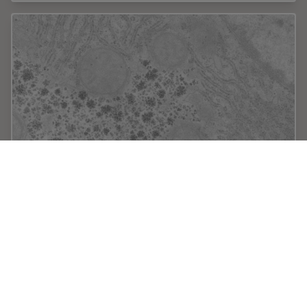
Perusing Alternatives for Automated Staining
of TEM Thin Sections
Contrast in transmission electron microscopy (TEM) is
mainly produced by electron scattering at the
specimen: Structures that strongly scatter electrons are
referred to as electron dense and appear as…