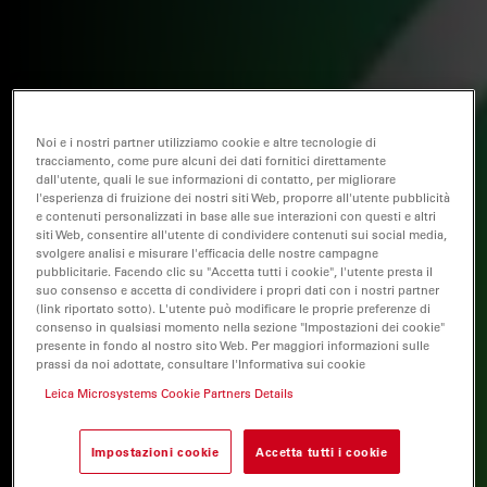
Noi e i nostri partner utilizziamo cookie e altre tecnologie di
tracciamento, come pure alcuni dei dati fornitici direttamente
dall'utente, quali le sue informazioni di contatto, per migliorare
l'esperienza di fruizione dei nostri siti Web, proporre all'utente pubblicità
e contenuti personalizzati in base alle sue interazioni con questi e altri
siti Web, consentire all'utente di condividere contenuti sui social media,
svolgere analisi e misurare l'efficacia delle nostre campagne
pubblicitarie. Facendo clic su "Accetta tutti i cookie", l'utente presta il
suo consenso e accetta di condividere i propri dati con i nostri partner
(link riportato sotto). L'utente può modificare le proprie preferenze di
consenso in qualsiasi momento nella sezione "Impostazioni dei cookie"
presente in fondo al nostro sito Web. Per maggiori informazioni sulle
prassi da noi adottate, consultare l'Informativa sui cookie
Leica Microsystems Cookie Partners Details
Impostazioni cookie
Accetta tutti i cookie