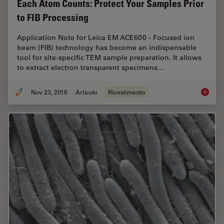
Each Atom Counts: Protect Your Samples Prior
to FIB Processing
Application Note for Leica EM ACE600 - Focused ion
beam (FIB) technology has become an indispensable
tool for site-specific TEM sample preparation. It allows
to extract electron transparent specimens…
Nov 23, 2016
Articolo
Rivestimento
Each At