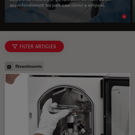
approfondimenti tra pari, casi clinici e simposi.
Read 
FILTER ARTICLES
Rivestimento