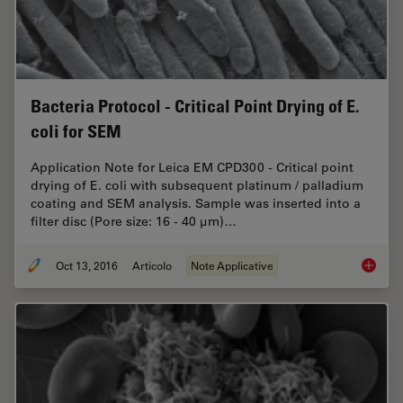
Bacteria Protocol - Critical Point Drying of E.
coli for SEM
Application Note for Leica EM CPD300 - Critical point
drying of E. coli with subsequent platinum / palladium
coating and SEM analysis. Sample was inserted into a
filter disc (Pore size: 16 - 40 μm)…
Oct 13, 2016
Articolo
Note Applicative
Bacteria