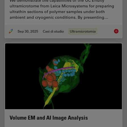
We demonstrate the capabilities of the UC Enuity
ultramicrotome from Leica Microsystems for preparing
ultrathin sections of polymer samples under both
ambient and cryogenic conditions. By presenting…
Sep 30, 2025
Casi di studio
Ultramicrotomia
Ultrami
Volume EM and AI Image Analysis