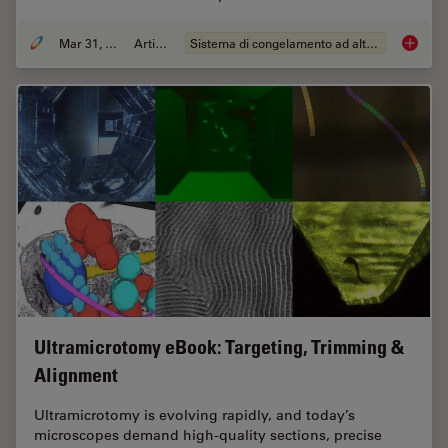
Mar 31, 2026
Articolo
Sistema di congelamento ad alta pressione
High-Pr
Ultramicrotomy eBook: Targeting, Trimming &
Alignment
Ultramicrotomy is evolving rapidly, and today’s
microscopes demand high‑quality sections, precise