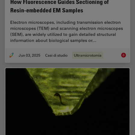
How Fluorescence Guides Sectioning of
Resin-embedded EM Samples
Electron microscopes, including transmission electron
microscopes (TEM) and scanning electron microscopes
(SEM), are widely utilized to gain detailed structural
information about biological samples or…
Jun 03, 2025
Casi di studio
Ultramicrotomia
How Flu