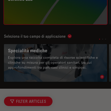
Seleziona il tuo campo di applicazione
Show subnavigation
Specialità mediche
Esplora una raccolta completa di risorse scientifiche e
cliniche su misura per gli operatori sanitari, tra cui
approfondimenti tra pari, casi clinici e simposi.
Read 
FILTER ARTICLES