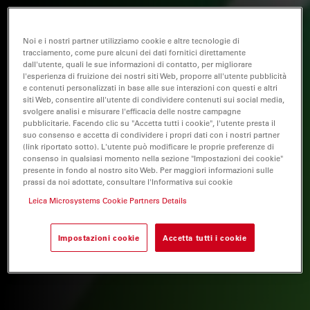
Noi e i nostri partner utilizziamo cookie e altre tecnologie di
tracciamento, come pure alcuni dei dati fornitici direttamente
dall'utente, quali le sue informazioni di contatto, per migliorare
l'esperienza di fruizione dei nostri siti Web, proporre all'utente pubblicità
e contenuti personalizzati in base alle sue interazioni con questi e altri
siti Web, consentire all'utente di condividere contenuti sui social media,
svolgere analisi e misurare l'efficacia delle nostre campagne
pubblicitarie. Facendo clic su "Accetta tutti i cookie", l'utente presta il
suo consenso e accetta di condividere i propri dati con i nostri partner
(link riportato sotto). L'utente può modificare le proprie preferenze di
consenso in qualsiasi momento nella sezione "Impostazioni dei cookie"
presente in fondo al nostro sito Web. Per maggiori informazioni sulle
prassi da noi adottate, consultare l'Informativa sui cookie
Leica Microsystems Cookie Partners Details
Impostazioni cookie
Accetta tutti i cookie