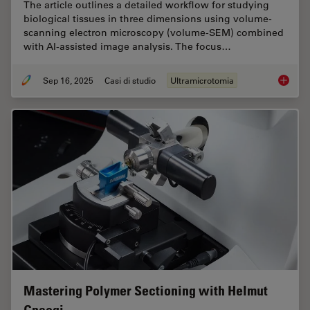
The article outlines a detailed workflow for studying
biological tissues in three dimensions using volume-
scanning electron microscopy (volume-SEM) combined
with AI-assisted image analysis. The focus…
Sep 16, 2025
Casi di studio
Ultramicrotomia
Volume 
Mastering Polymer Sectioning with Helmut