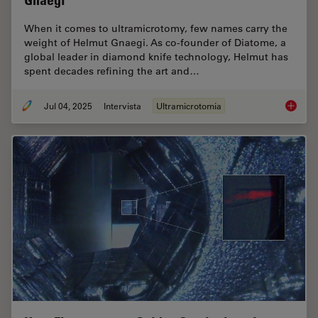
Gnaegi
When it comes to ultramicrotomy, few names carry the
weight of Helmut Gnaegi. As co-founder of Diatome, a
global leader in diamond knife technology, Helmut has
spent decades refining the art and…
Jul 04, 2025
Intervista
Ultramicrotomia
Masteri