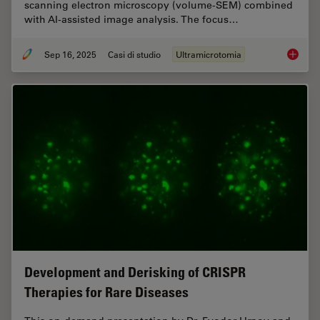
scanning electron microscopy (volume-SEM) combined
with AI-assisted image analysis. The focus…
Sep 16, 2025
Casi di studio
Ultramicrotomia
Volume 
Development and Derisking of CRISPR
Therapies for Rare Diseases