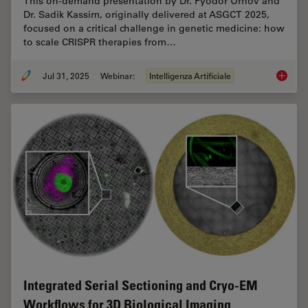
This on-demand presentation by Dr. Fyodor Urnov and
Dr. Sadik Kassim, originally delivered at ASGCT 2025,
focused on a critical challenge in genetic medicine: how
to scale CRISPR therapies from…
Jul 31, 2025
Webinar:
Intelligenza Artificiale
Develop
Integrated Serial Sectioning and Cryo-EM
Workflows for 3D Biological Imaging