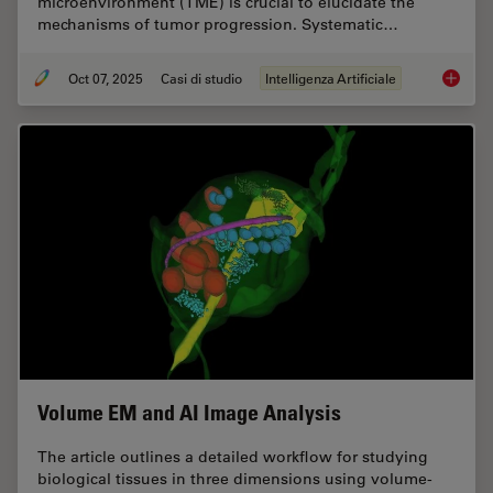
microenvironment (TME) is crucial to elucidate the
mechanisms of tumor progression. Systematic…
Oct 07, 2025
Casi di studio
Intelligenza Artificiale
AI-Powe
Volume EM and AI Image Analysis
The article outlines a detailed workflow for studying
biological tissues in three dimensions using volume-