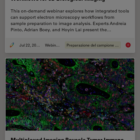
This on-demand webinar explores how integrated tools
can support electron microscopy workflows from
sample preparation to image analysis. Experts Andreia
Pinto, Adrian Boey, and Hoyin Lai present the…
Jul 22, 2025
Webinar:
Preparazione del campione EM
Integra