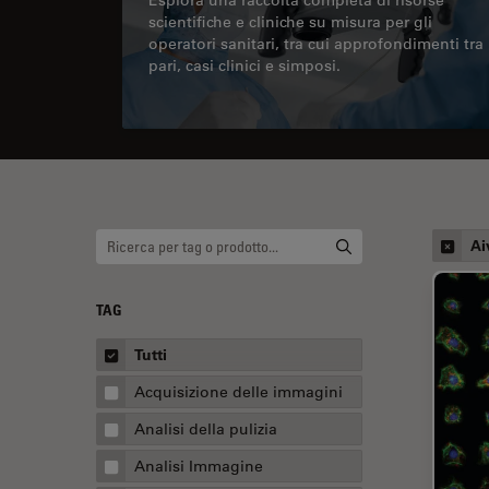
scientifiche e cliniche su misura per gli
operatori sanitari, tra cui approfondimenti tra
pari, casi clinici e simposi.
Ai
TAG
Tutti
Acquisizione delle immagini
Analisi della pulizia
Analisi Immagine