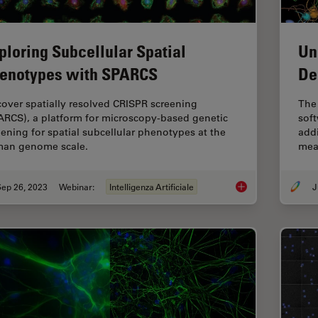
ploring Subcellular Spatial
Un
enotypes with SPARCS
De
cover spatially resolved CRISPR screening
The 
ARCS), a platform for microscopy-based genetic
sof
eening for spatial subcellular phenotypes at the
addi
an genome scale.
mea
Sep 26, 2023
Webinar:
Intelligenza Artificiale
J
Exploring Subcellul