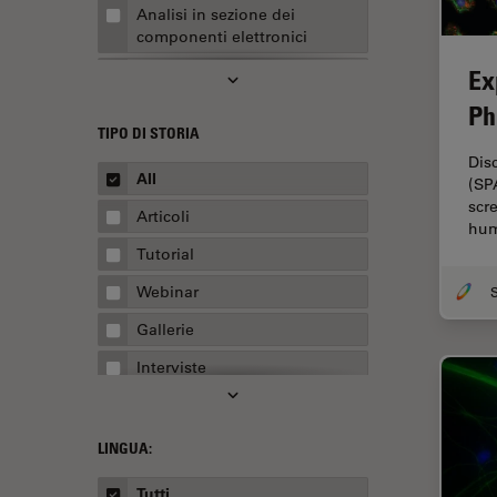
Analisi in sezione dei
componenti elettronici
Ex
Analisi multiplex spaziale
Ph
Anatomia patologica
TIPO DI STORIA
Apertura Numerica
Dis
All
(SP
AR Surgery
scr
Articoli
Assemblaggio
hum
Tutorial
Automotive e aerospaziale
Webinar
Basi di microscopia
Gallerie
Biofarmaceutica
Interviste
Biologia cellulare
Whitepaper
Boston Innovation Hub
Casi di studio
LINGUA:
Cellular Analysis
Panoramica
Centre of Excellence Oxford
Tutti