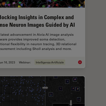
locking Insights in Complex and
nse Neuron Images Guided by AI
latest advancement in Aivia AI image analysis
tware provides improved soma detection,
tional flexibility in neuron tracing, 3D relational
surement including Sholl analysis and more.
un 16, 2023
Webinar:
Intelligenza Artificiale
ar Spatial Phenotypes with SPARCS
Unlocking Insights 