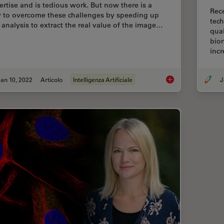
ertise and is tedious work. But now there is a
Rec
 to overcome these challenges by speeding up
tech
s analysis to extract the real value of the image…
qual
biom
inc
an 10, 2022
Articolo
Intelligenza Artificiale
J
The AI-Powered Pixel