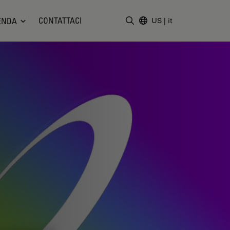
CONTATTACI
ENDA
US
|
it
Inserire il termine di ricerc