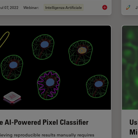
ul 07, 2022
Webinar:
Intelligenza Artificiale
J
3D Spatial Analysis
e AI-Powered Pixel Classifier
Us
Mi
ieving reproducible results manually requires