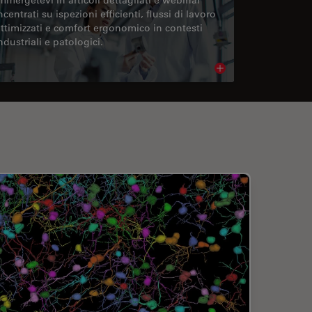
ncentrati su ispezioni efficienti, flussi di lavoro
ttimizzati e comfort ergonomico in contesti
ndustriali e patologici.
cle
Read article