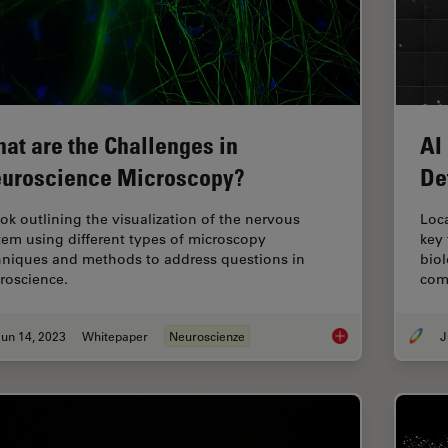
at are the Challenges in
AI
uroscience Microscopy?
De
ok outlining the visualization of the nervous
Loca
tem using different types of microscopy
key 
hniques and methods to address questions in
biol
roscience.
com
un 14, 2023
Whitepaper
Neuroscienze
J
What are the Challe