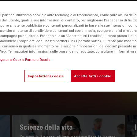
ri partner utilizziamo cookie e altre tecnologie di tracciamento, come pure alcuni dei da
 dall'utente, quali le sue informazioni di contatto, per migliorare l'esperienza di fruizi
oporre all'utente pubblicità e contenuti personalizzati in base alle sue interazioni con q
nsentire all'utente di condividere contenuti sui social media, svolgere analisi e misurar
 campagne pubblicitarie. Facendo clic su "Accetta tutti i cookie", l'utente presta il s
ondividere i propri dati con i nostri partner (link riportato sotto). L'utente può modific
di consenso in qualsiasi momento nella sezione "Impostazioni dei cookie" presente in
Web. Per maggiori informazioni sulle prassi da noi adottate, consultare l'Informativa 
IL PORTALE INFORMATIVO
systems Cookie Partners Details
Leggi gli articoli più recenti
Impostazioni cookie
Accetta tutti i cookie
Read arti
w subnavigation
Scienze della vita
Questo è il posto giusto per ampliare le vostre
I