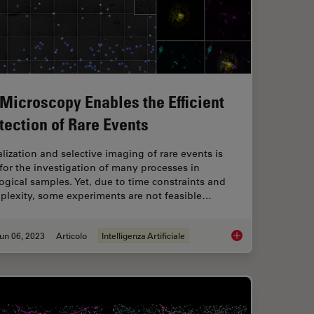
 Microscopy Enables the Efficient
tection of Rare Events
lization and selective imaging of rare events is
for the investigation of many processes in
ogical samples. Yet, due to time constraints and
plexity, some experiments are not feasible…
un 06, 2023
Articolo
Intelligenza Artificiale
nges in Neuroscience Microscopy?
AI Microscopy Enable