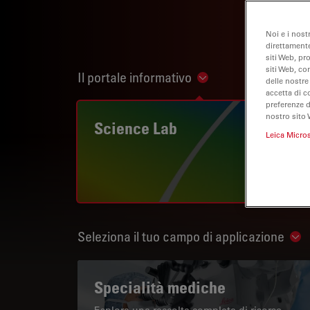
Noi e i nost
direttamente
siti Web, pr
siti Web, co
Il portale informativo
Show subnavigation
delle nostre
accetta di c
preferenze 
nostro sito 
Science Lab
Leica Micro
Seleziona il tuo campo di applicazione
Sho
Specialità mediche
Esplora una raccolta completa di risorse