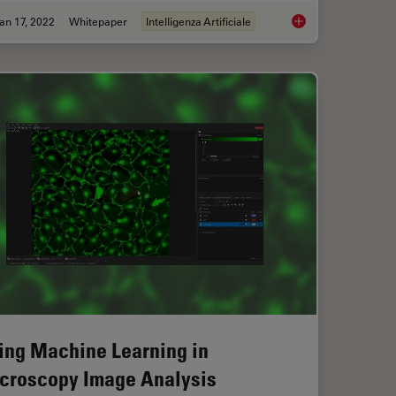
an 17, 2022
Whitepaper
Intelligenza Artificiale
 Using Mica's AI-Enabled Microscopy Software
How to Remove Out-
ing Machine Learning in
croscopy Image Analysis