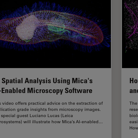
 Spatial Analysis Using Mica's
Ho
-Enabled Microscopy Software
an
s video offers practical advice on the extraction of
The 
lication grade insights from microscopy images.
rese
 special guest Luciano Lucas (Leica
biol
rosystems) will illustrate how Mica’s AI-enabled…
easi
How