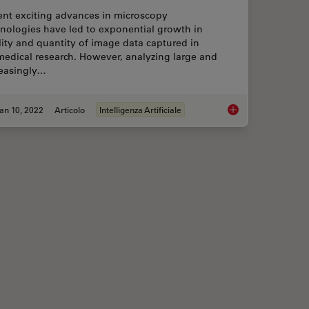
ent exciting advances in microscopy
nologies have led to exponential growth in
ity and quantity of image data captured in
edical research. However, analyzing large and
reasingly…
an 10, 2022
Articolo
Intelligenza Artificiale
 Classifier
Using Machine Learn