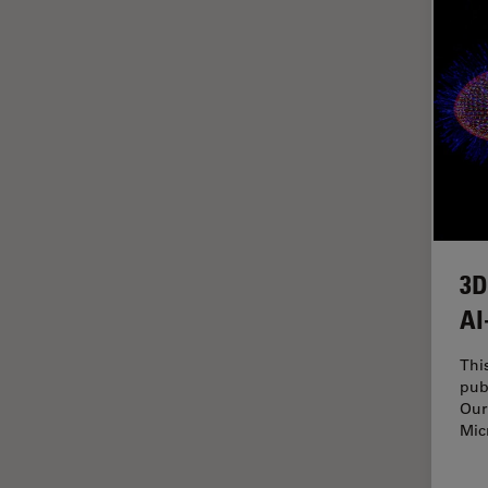
Cleanliness Analysis Systems
Cultura Cellulare
DM IL LED
Didattica
DM ILM
Dissezione
DM1000
Drosophila Research
DM1000 LED
EMBL Imaging Centre
DM4 B & DM6 B
Ergonomia
DM4 M
F-Tecnica
DM4 P, DM750 P & Visoria P
3D
FLIM (Fluorescence Lifetime
DM500
AI
Imaging Microscopy)
DM6 FS
Fluorescenza
Thi
DM6 M LIBS
pub
Fluorocromo
Our
DM750
FluoSync
Mic
DM750 M
FRAP