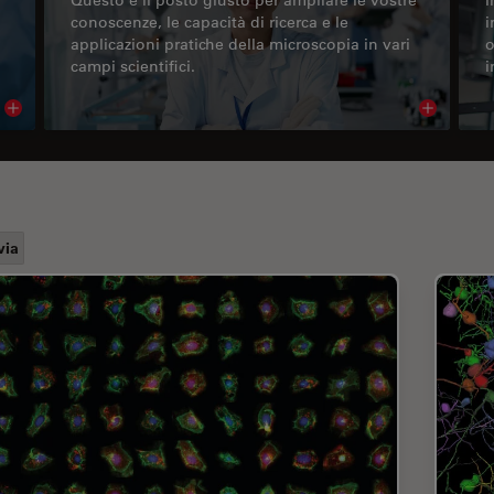
conoscenze, le capacità di ricerca e le
i
applicazioni pratiche della microscopia in vari
o
campi scientifici.
i
Read article
Read arti
via