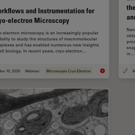
th
rkflows and Instrumentation for
an
yo-electron Microscopy
Nano
o-electron microscopy is an increasingly popular
obta
ality to study the structures of macromolecular
proc
plexes and has enabled numerous new insights
sna
cell biology. In recent years, cryo-electron…
in…
Nov 10, 2020
Webinar:
Microscopia Cryo Electron
M
Workflows and Instr