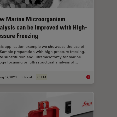
w Marine Microorganism
alysis can be Improved with High-
essure Freezing
this application example we showcase the use of
Sample preparation with high pressure freezing,
ze substiturion and ultramicrotomy for marine
ogy focusing on ultrastructural analysis of…
ug 07, 2023
Tutorial
CLEM
ng Protocols for Ultrastructural 3D EM
How Marine Microorg