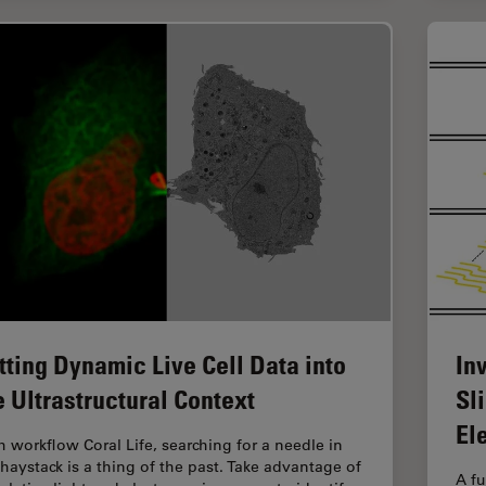
tting Dynamic Live Cell Data into
In
e Ultrastructural Context
Sl
El
h workflow Coral Life, searching for a needle in
 haystack is a thing of the past. Take advantage of
A fu