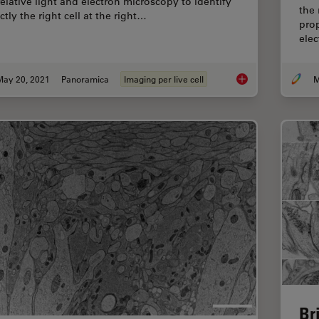
relative light and electron microscopy to identify
the 
ctly the right cell at the right…
prop
ele
May 20, 2021
Panoramica
Imaging per live cell
M
Putting Dynamic Live
Br