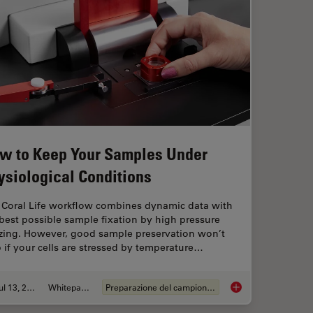
w to Keep Your Samples Under
ysiological Conditions
 Coral Life workflow combines dynamic data with
best possible sample fixation by high pressure
ezing. However, good sample preservation won’t
 if your cells are stressed by temperature…
Jul 13, 2021
Whitepaper
Preparazione del campione EM
 Perform Live-Cell CLEM
How to Keep Your Sa