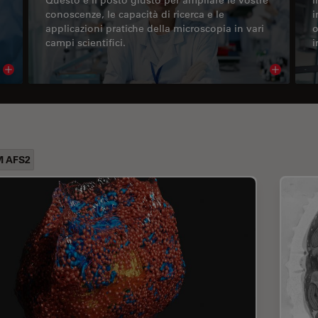
conoscenze, le capacità di ricerca e le
i
applicazioni pratiche della microscopia in vari
o
campi scientifici.
i
Read article
Read arti
M AFS2