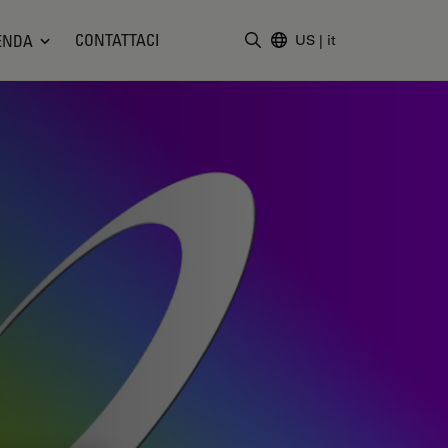
CONTATTACI
ENDA
US
|
it
Inserire il termine di ricerc