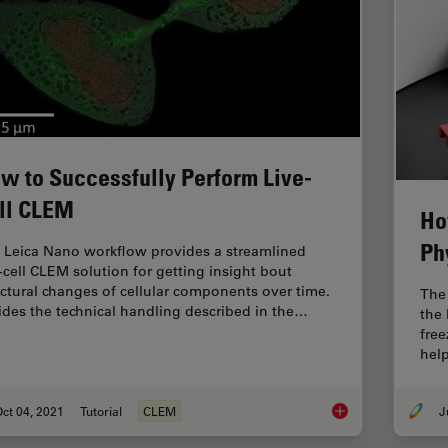
w to Successfully Perform Live-
ll CLEM
Ho
Ph
 Leica Nano workflow provides a streamlined
e-cell CLEM solution for getting insight bout
uctural changes of cellular components over time.
The
ides the technical handling described in the…
the 
fre
help
ct 04, 2021
Tutorial
CLEM
How to Successfully