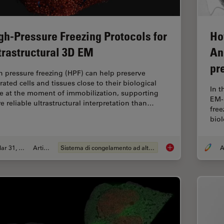
gh-Pressure Freezing Protocols for
Ho
trastructural 3D EM
An
pr
h pressure freezing (HPF) can help preserve
rated cells and tissues close to their biological
In 
te at the moment of immobilization, supporting
EM-
e reliable ultrastructural interpretation than…
free
biol
Mar 31, 2026
Articolo
Sistema di congelamento ad alta pressione
A
High-Pressure Freezi