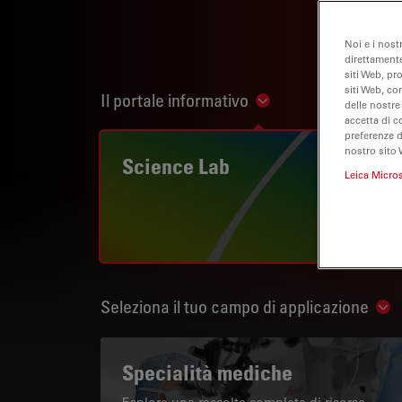
Noi e i nost
direttamente
siti Web, pr
siti Web, co
Il portale informativo
Show subnavigation
delle nostre
accetta di c
preferenze 
nostro sito 
Science Lab
Leica Micro
Seleziona il tuo campo di applicazione
Sho
Specialità mediche
Esplora una raccolta completa di risorse