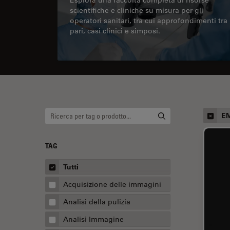
scientifiche e cliniche su misura per gli
operatori sanitari, tra cui approfondimenti tra
pari, casi clinici e simposi.
E
TAG
Tutti
Acquisizione delle immagini
Analisi della pulizia
Analisi Immagine