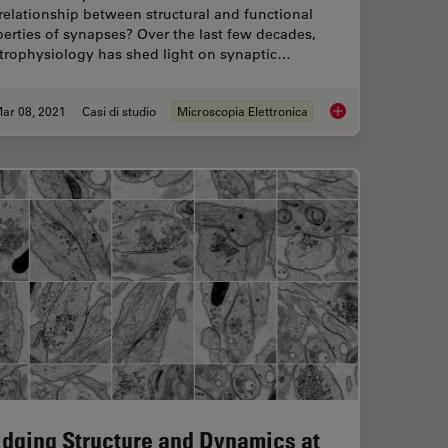
relationship between structural and functional
erties of synapses? Over the last few decades,
ctrophysiology has shed light on synaptic…
ar 08, 2021
Casi di studio
Microscopia Elettronica
 Cell Data into the Ultrastructural Context
Investigating Synaps
idging Structure and Dynamics at