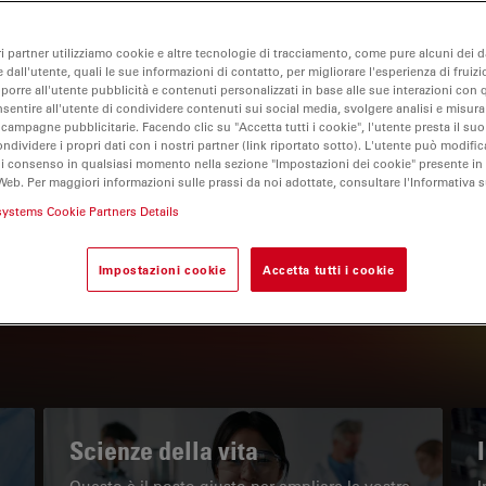
ri partner utilizziamo cookie e altre tecnologie di tracciamento, come pure alcuni dei da
 dall'utente, quali le sue informazioni di contatto, per migliorare l'esperienza di fruizi
oporre all'utente pubblicità e contenuti personalizzati in base alle sue interazioni con q
nsentire all'utente di condividere contenuti sui social media, svolgere analisi e misurar
 campagne pubblicitarie. Facendo clic su "Accetta tutti i cookie", l'utente presta il s
ondividere i propri dati con i nostri partner (link riportato sotto). L'utente può modific
di consenso in qualsiasi momento nella sezione "Impostazioni dei cookie" presente in
Web. Per maggiori informazioni sulle prassi da noi adottate, consultare l'Informativa 
IL PORTALE INFORMATIVO
systems Cookie Partners Details
Leggi gli articoli più recenti
Impostazioni cookie
Accetta tutti i cookie
Read arti
w subnavigation
Scienze della vita
Questo è il posto giusto per ampliare le vostre
I