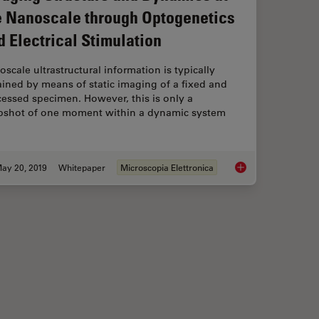
e Nanoscale through Optogenetics
d Electrical Stimulation
scale ultrastructural information is typically
ined by means of static imaging of a fixed and
essed specimen. However, this is only a
pshot of one moment within a dynamic system
ay 20, 2019
Whitepaper
Microscopia Elettronica
umentation for Cryo-electron Microscopy
Bridging Structure a