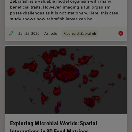
Zebrafish is a valuable model organism with many
beneficial traits. However, imaging a full organism
poses challenges as it is not stationary. Here, this case
study shows how zebrafish larvae can be…
Jan 22, 2025
Articolo
Ricerca di Zebrafish
Overcom
Exploring Microbial Worlds: Spatial
Interactions in 3D Food Matrices