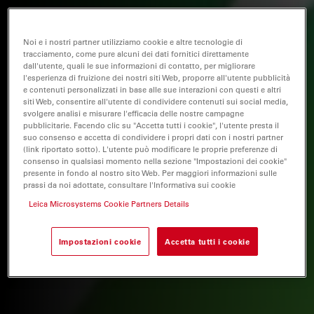
Noi e i nostri partner utilizziamo cookie e altre tecnologie di
tracciamento, come pure alcuni dei dati fornitici direttamente
dall'utente, quali le sue informazioni di contatto, per migliorare
l'esperienza di fruizione dei nostri siti Web, proporre all'utente pubblicità
e contenuti personalizzati in base alle sue interazioni con questi e altri
siti Web, consentire all'utente di condividere contenuti sui social media,
svolgere analisi e misurare l'efficacia delle nostre campagne
pubblicitarie. Facendo clic su "Accetta tutti i cookie", l'utente presta il
suo consenso e accetta di condividere i propri dati con i nostri partner
(link riportato sotto). L'utente può modificare le proprie preferenze di
consenso in qualsiasi momento nella sezione "Impostazioni dei cookie"
presente in fondo al nostro sito Web. Per maggiori informazioni sulle
prassi da noi adottate, consultare l'Informativa sui cookie
Leica Microsystems Cookie Partners Details
Impostazioni cookie
Accetta tutti i cookie