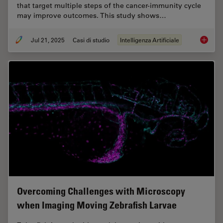
that target multiple steps of the cancer-immunity cycle
may improve outcomes. This study shows…
Jul 21, 2025
Casi di studio
Intelligenza Artificiale
Multipl
Overcoming Challenges with Microscopy
when Imaging Moving Zebrafish Larvae