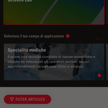
Seleziona il tuo campo di applicazione
Show subnavigation
Specialità mediche
Esplora una raccolta completa di risorse scientifiche e
cliniche su misura per gli operatori sanitari, tra cui
approfondimenti tra pari, casi clinici e simposi.
Read 
FILTER ARTICLES