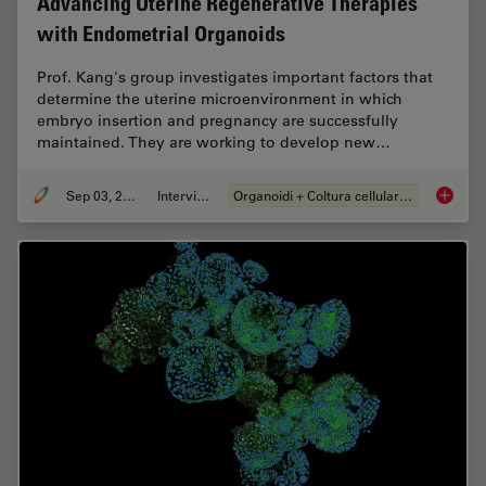
Advancing Uterine Regenerative Therapies
with Endometrial Organoids
Prof. Kang's group investigates important factors that
determine the uterine microenvironment in which
embryo insertion and pregnancy are successfully
maintained. They are working to develop new…
Sep 03, 2024
Intervista
Organoidi + Coltura cellulare 3D
Advanci