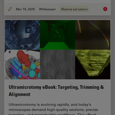
Mar 16, 2026
Whitepaper
Ricerca sul cancro
History
Ultramicrotomy eBook: Targeting, Trimming &
Alignment
Ultramicrotomy is evolving rapidly, and today’s
microscopes demand high‑quality sections, precise
targeting, and reproducible workflows. This eBook