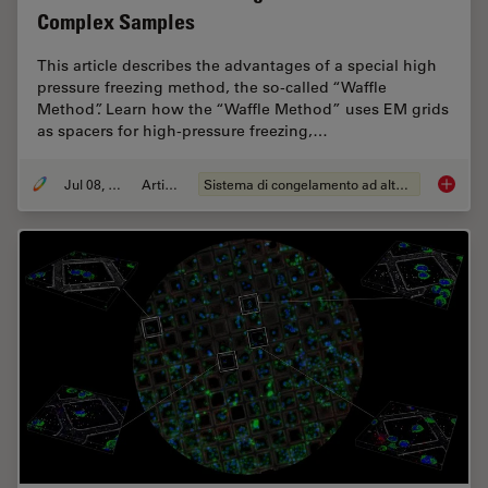
Complex Samples
This article describes the advantages of a special high
pressure freezing method, the so-called “Waffle
Method”. Learn how the “Waffle Method” uses EM grids
as spacers for high-pressure freezing,…
Jul 08, 2025
Articolo
Sistema di congelamento ad alta pressione
The “Wa