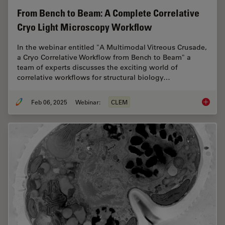
From Bench to Beam: A Complete Correlative
Cryo Light Microscopy Workflow
In the webinar entitled "A Multimodal Vitreous Crusade,
a Cryo Correlative Workflow from Bench to Beam" a
team of experts discusses the exciting world of
correlative workflows for structural biology…
Feb 06, 2025
Webinar:
CLEM
From Be