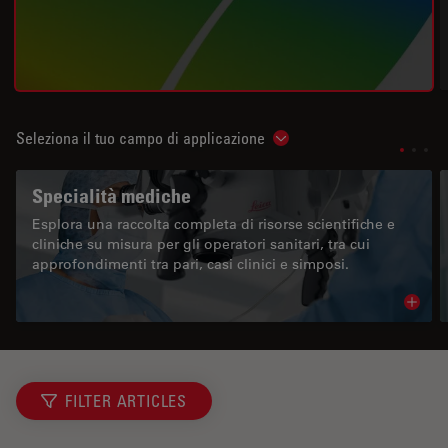
Seleziona il tuo campo di applicazione
Show subnavigation
Specialità mediche
Esplora una raccolta completa di risorse scientifiche e
cliniche su misura per gli operatori sanitari, tra cui
approfondimenti tra pari, casi clinici e simposi.
Read 
FILTER ARTICLES