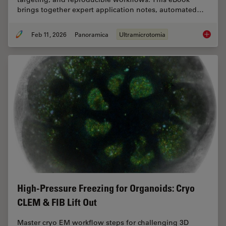
brings together expert application notes, automated…
Feb 11, 2026
Panoramica
Ultramicrotomia
Ultrami
High-Pressure Freezing for Organoids: Cryo
CLEM & FIB Lift Out
Master cryo EM workflow steps for challenging 3D