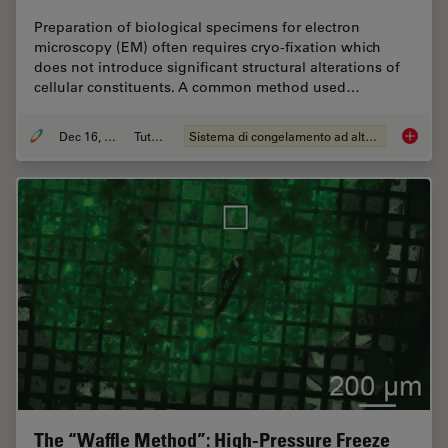
Preparation of biological specimens for electron
microscopy (EM) often requires cryo-fixation which
does not introduce significant structural alterations of
cellular constituents. A common method used…
Dec 16, 2025
Tutorial
Sistema di congelamento ad alta pressione
Brief In
The “Waffle Method”: High-Pressure Freeze