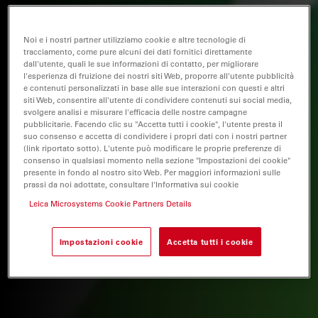
Noi e i nostri partner utilizziamo cookie e altre tecnologie di
tracciamento, come pure alcuni dei dati fornitici direttamente
dall'utente, quali le sue informazioni di contatto, per migliorare
l'esperienza di fruizione dei nostri siti Web, proporre all'utente pubblicità
e contenuti personalizzati in base alle sue interazioni con questi e altri
siti Web, consentire all'utente di condividere contenuti sui social media,
svolgere analisi e misurare l'efficacia delle nostre campagne
pubblicitarie. Facendo clic su "Accetta tutti i cookie", l'utente presta il
suo consenso e accetta di condividere i propri dati con i nostri partner
(link riportato sotto). L'utente può modificare le proprie preferenze di
consenso in qualsiasi momento nella sezione "Impostazioni dei cookie"
presente in fondo al nostro sito Web. Per maggiori informazioni sulle
prassi da noi adottate, consultare l'Informativa sui cookie
Leica Microsystems Cookie Partners Details
Impostazioni cookie
Accetta tutti i cookie