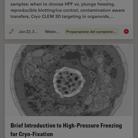
samples: when to choose HPF vs. plunge freezing,
reproducible blotting/ice control, contamination aware
transfers, Cryo CLEM 3D targeting in organoids,…
Jan 22, 2026
Webinar:
Preparazione del campione EM
High-Pr
Brief Introduction to High-Pressure Freezing
for Cryo-Fixation