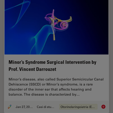
Minor’s Syndrome Surgical Intervention by
Prof. Vincent Darrouzet
Minor’s disease, also called Superior Semicircular Canal
Dehiscence (SSCD) or Minor’s syndrome, is a rare
disorder of the inner ear that affects hearing and
balance. The disease is characterized by…
Jan 27, 2022
Casi di studio
Otorinolaringoiatria (ENT)
Minor’s