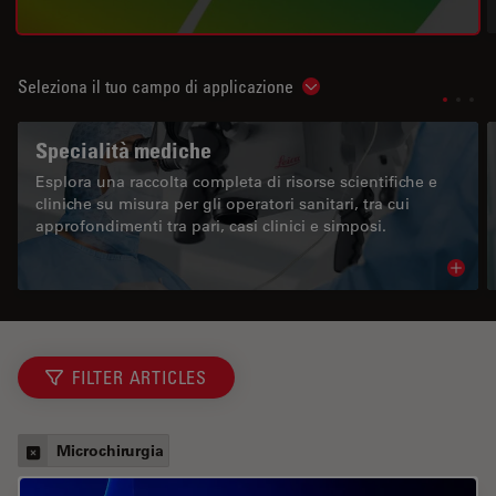
Seleziona il tuo campo di applicazione
Show subnavigation
Specialità mediche
Esplora una raccolta completa di risorse scientifiche e
cliniche su misura per gli operatori sanitari, tra cui
approfondimenti tra pari, casi clinici e simposi.
Read 
FILTER ARTICLES
Microchirurgia