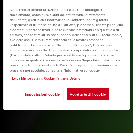
Noi e i nostri partner utilizziamo cookie e altre tecnologie di
tracciamento, come pure alcuni dei dati fornitici direttamente
dall'utente, quali le sue informazioni di contatto, per migliorare
l'esperienza di fruizione dei nostri siti Web, proporre all'utente pubblicità
e contenuti personalizzati in base alle sue interazioni con questi e altri
siti Web, consentire all'utente di condividere contenuti sui social media,
svolgere analisi e misurare l'efficacia delle nostre campagne
pubblicitarie. Facendo clic su "Accetta tutti i cookie", l'utente presta il
suo consenso e accetta di condividere i propri dati con i nostri partner
(link riportato sotto). L'utente può modificare le proprie preferenze di
consenso in qualsiasi momento nella sezione "Impostazioni dei cookie"
presente in fondo al nostro sito Web. Per maggiori informazioni sulle
prassi da noi adottate, consultare l'Informativa sui cookie
Leica Microsystems Cookie Partners Details
Impostazioni cookie
Accetta tutti i cookie