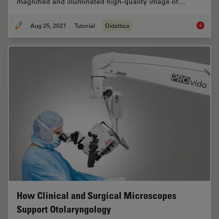
magnified and illuminated high-quality image of…
Aug 25, 2021
Tutorial
Didattica
How to 
How Clinical and Surgical Microscopes
Support Otolaryngology