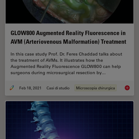
GLOW800 Augmented Reality Fluorescence in
AVM (Arteriovenous Malformation) Treatment
In this case study Prof. Dr. Feres Chaddad talks about
the treatment of AVMs. It illustrates how the
Augmented Reality Fluorescence GLOW800 can help
surgeons during microsurgical resection by…
Feb 18, 2021
Casi di studio
Microscopia chirurgica
GLOW800