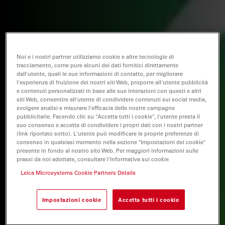
Noi e i nostri partner utilizziamo cookie e altre tecnologie di
tracciamento, come pure alcuni dei dati fornitici direttamente
dall'utente, quali le sue informazioni di contatto, per migliorare
l'esperienza di fruizione dei nostri siti Web, proporre all'utente pubblicità
e contenuti personalizzati in base alle sue interazioni con questi e altri
siti Web, consentire all'utente di condividere contenuti sui social media,
svolgere analisi e misurare l'efficacia delle nostre campagne
pubblicitarie. Facendo clic su "Accetta tutti i cookie", l'utente presta il
suo consenso e accetta di condividere i propri dati con i nostri partner
(link riportato sotto). L'utente può modificare le proprie preferenze di
consenso in qualsiasi momento nella sezione "Impostazioni dei cookie"
presente in fondo al nostro sito Web. Per maggiori informazioni sulle
prassi da noi adottate, consultare l'Informativa sui cookie
Leica Microsystems Cookie Partners Details
Impostazioni cookie
Accetta tutti i cookie