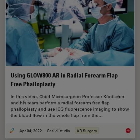
Using GLOW800 AR in Radial Forearm Flap
Free Phalloplasty
In this video, Chief Microsurgeon Professor Küntscher
and his team perform a radial forearm free flap
phalloplasty and use ICG fluorescence imaging to show
the blood flow in the whole flap from the…
Apr 04, 2022
Casi di studio
AR Surgery
Using G