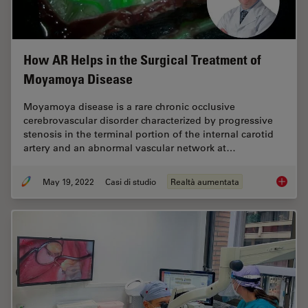
How AR Helps in the Surgical Treatment of
Moyamoya Disease
Moyamoya disease is a rare chronic occlusive
cerebrovascular disorder characterized by progressive
stenosis in the terminal portion of the internal carotid
artery and an abnormal vascular network at…
May 19, 2022
Casi di studio
Realtà aumentata
How AR 