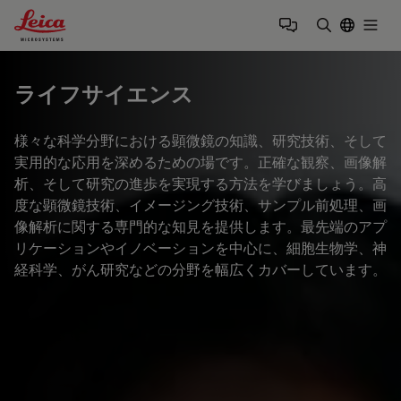
Leica Microsystems Logo
Togg
検索用語を
ライフサイエンス
様々な科学分野における顕微鏡の知識、研究技術、そして
実用的な応用を深めるための場です。正確な観察、画像解
析、そして研究の進歩を実現する方法を学びましょう。高
度な顕微鏡技術、イメージング技術、サンプル前処理、画
像解析に関する専門的な知見を提供します。最先端のアプ
リケーションやイノベーションを中心に、細胞生物学、神
経科学、がん研究などの分野を幅広くカバーしています。