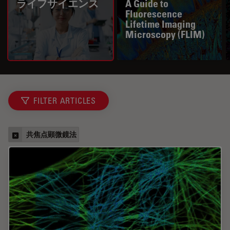
ライフサイエンス
A Guide to
Fluorescence
Lifetime Imaging
Microscopy (FLIM)
FILTER ARTICLES
共焦点顕微鏡法