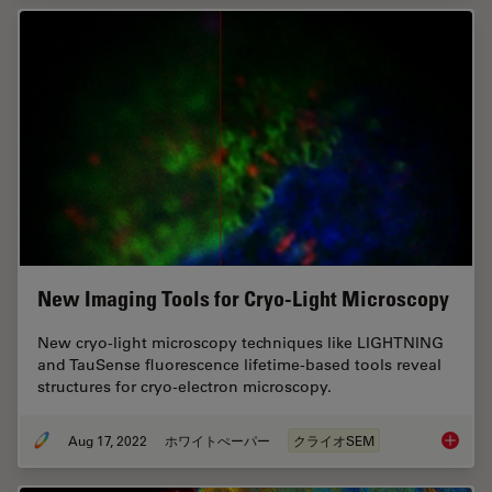
New Imaging Tools for Cryo-Light Microscopy
New cryo-light microscopy techniques like LIGHTNING
and TauSense fluorescence lifetime-based tools reveal
structures for cryo-electron microscopy.
Aug 17, 2022
ホワイトぺーパー
クライオSEM
New Ima