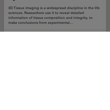
3D Tissue imaging is a widespread discipline in the life
sciences. Researchers use it to reveal detailed
information of tissue composition and integrity, to
make conclusions from experimental…
Jun 29, 2022
記事
顕微鏡の高度な技術
3D Tiss