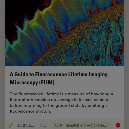
A Guide to Fluorescence Lifetime Imaging
Microscopy (FLIM)
The fluorescence lifetime is a measure of how long a
fluorophore remains on average in its excited state
before returning to the ground state by emitting a
fluorescence photon.
Jul 21, 2022
ガイド
FLIM（蛍光寿命イメージング顕微鏡法）
A Guide