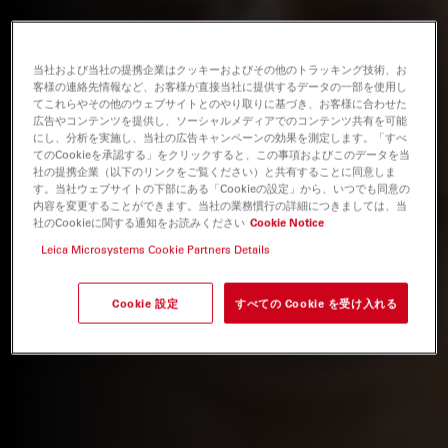
当社および当社の提携企業はクッキーおよびその他のトラッキング技術、お
客様の連絡先情報など、お客様が直接当社に提供するデータの一部を使用し
てこれらやその他のウェブサイトとのやり取りに基づき、お客様に合わせた
広告やコンテンツを提供し、ソーシャルメディアでのコンテンツ共有を可能
にし、分析を実施し、当社の広告キャンペーンの効果を測定します。「すべ
てのCookieを承認する」をクリックすると、この事項およびこのデータを当
社の提携企業（以下のリンクをご覧ください）と共有することに同意しま
す。当社ウェブサイトの下部にある「Cookieの設定」から、いつでも同意の
内容を変更することができます。当社の業務慣行の詳細につきましては、当
社のCookieに関する通知をお読みください
Cookie Notice
Leica Microsystems Cookie Partners Details
Cookie 設定
すべての Cookie を受け入れる