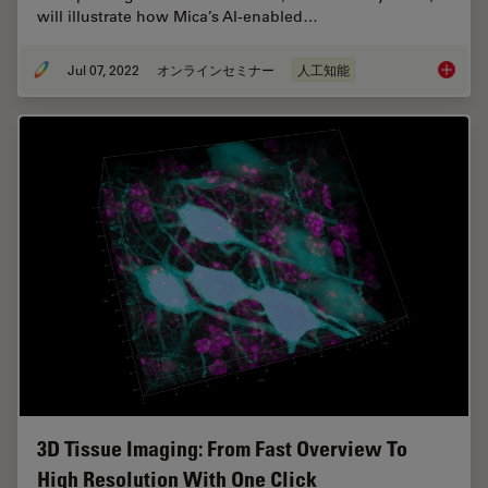
will illustrate how Mica’s AI-enabled…
Jul 07, 2022
オンラインセミナー
人工知能
3D Spat
3D Tissue Imaging: From Fast Overview To
High Resolution With One Click