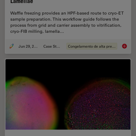
Lamellae
Waffle freezing provides an HPF-based route to cryo-ET
sample preparation. This workflow guide follows the
process from grid and carrier assembly to vitrification,
cryo-FIB milling, lamella…
Jun 29, 2026
Case Study
Congelamento de alta pressão
Waffle 