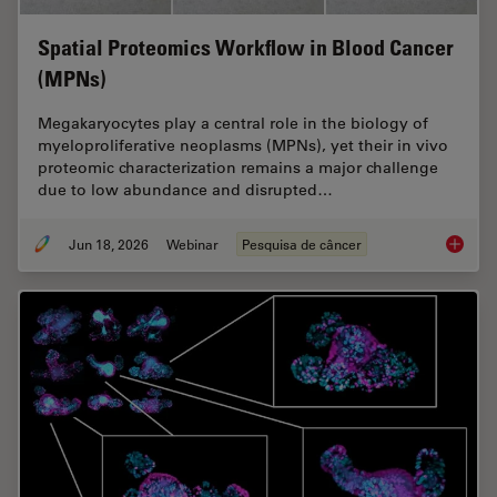
Spatial Proteomics Workflow in Blood Cancer
(MPNs)
Megakaryocytes play a central role in the biology of
myeloproliferative neoplasms (MPNs), yet their in vivo
proteomic characterization remains a major challenge
due to low abundance and disrupted…
Jun 18, 2026
Webinar
Pesquisa de câncer
Spatial