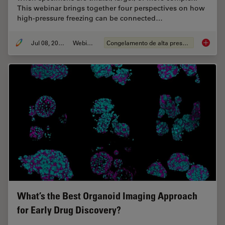
This webinar brings together four perspectives on how
high-pressure freezing can be connected…
Jul 08, 2026
Webinar
Congelamento de alta pressão
Cryo-ET
What’s the Best Organoid Imaging Approach
for Early Drug Discovery?