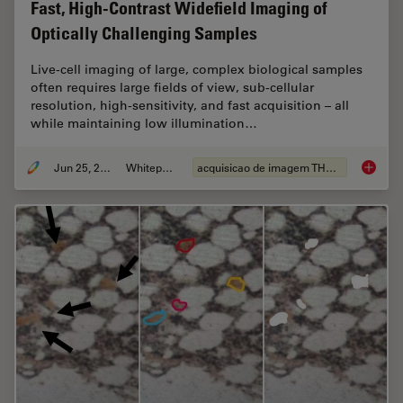
Fast, High-Contrast Widefield Imaging of
Optically Challenging Samples
Live‑cell imaging of large, complex biological samples
often requires large fields of view, sub-cellular
resolution, high-sensitivity, and fast acquisition – all
while maintaining low illumination…
Jun 25, 2026
Whitepaper
acquisicao de imagem THUNDER
Fast, H