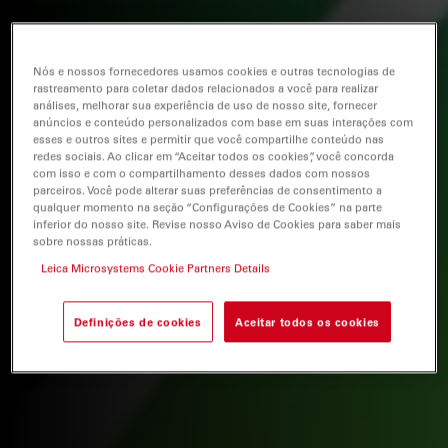
Nós e nossos fornecedores usamos cookies e outras tecnologias de
rastreamento para coletar dados relacionados a você para realizar
análises, melhorar sua experiência de uso de nosso site, fornecer
anúncios e conteúdo personalizados com base em suas interações com
esses e outros sites e permitir que você compartilhe conteúdo nas
redes sociais. Ao clicar em “Aceitar todos os cookies”, você concorda
com isso e com o compartilhamento desses dados com nossos
parceiros. Você pode alterar suas preferências de consentimento a
qualquer momento na seção “Configurações de Cookies” na parte
inferior do nosso site. Revise nosso Aviso de Cookies para saber mais
sobre nossas práticas.
Leica Microsystems Cookie Partners Details
Definições de cookies
Aceitar todos os cookies