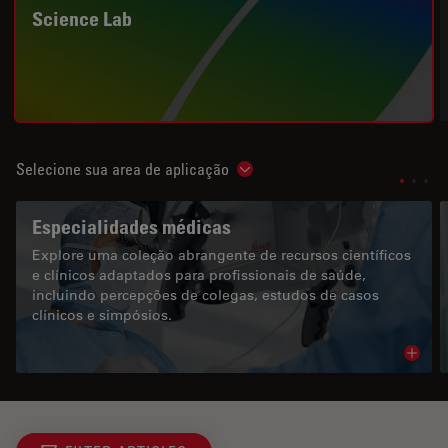
Science Lab
Selecione sua area de aplicação
Show subnavigation
Especialidades médicas
Explore uma coleção abrangente de recursos científicos
e clínicos adaptados para profissionais de saúde,
incluindo percepções de colegas, estudos de casos
clínicos e simpósios.
Read 