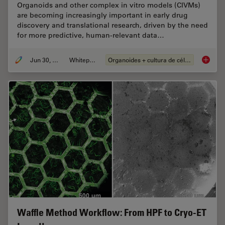
Organoids and other complex in vitro models (CIVMs)
are becoming increasingly important in early drug
discovery and translational research, driven by the need
for more predictive, human-relevant data…
Jun 30, 2026
Whitepaper
Organoides + cultura de células 3D
What’s 
Waffle Method Workflow: From HPF to Cryo-ET