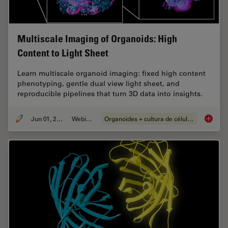
Multiscale Imaging of Organoids: High
Content to Light Sheet
Learn multiscale organoid imaging: fixed high content
phenotyping, gentle dual view light sheet, and
reproducible pipelines that turn 3D data into insights.
Jun 01, 2026
Webinar
Organoides + cultura de células 3D
Multisc