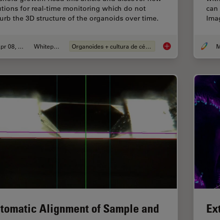
utions for real-time monitoring which do not
can
turb the 3D structure of the organoids over time.
Imag
Apr 08, 2024
Whitepaper
Organoides + cultura de células 3D
M
Overcoming Observat
tomatic Alignment of Sample and
Ex