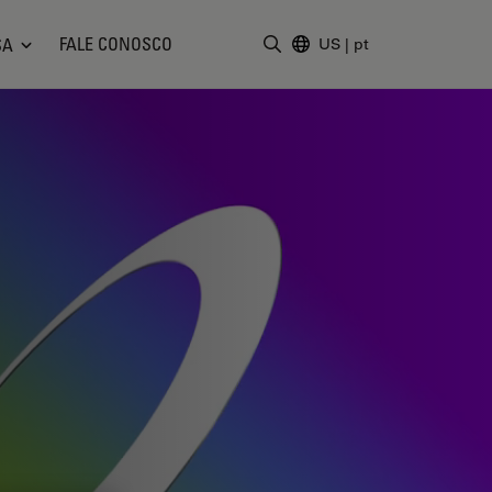
FALE CONOSCO
SA
US
|
pt
Insira o termo da pesquisa