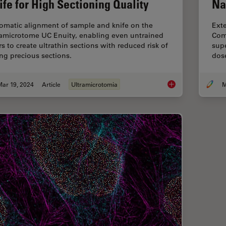
ife for High Sectioning Quality
Na
omatic alignment of sample and knife on the
Ext
ramicrotome UC Enuity, enabling even untrained
Comb
rs to create ultrathin sections with reduced risk of
supe
ing precious sections.
dos
Mar 19, 2024
Article
Ultramicrotomia
M
Automatic Alignment