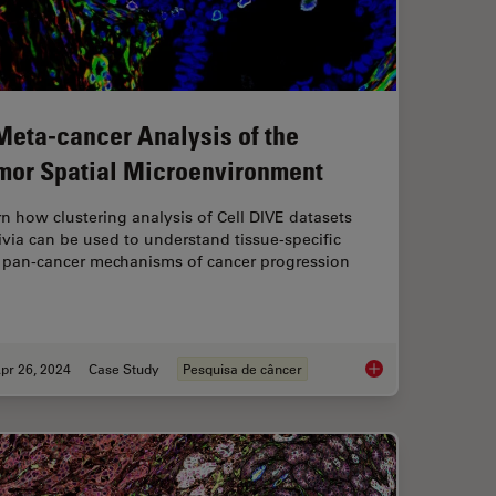
Meta-cancer Analysis of the
mor Spatial Microenvironment
n how clustering analysis of Cell DIVE datasets
ivia can be used to understand tissue-specific
 pan-cancer mechanisms of cancer progression
pr 26, 2024
Case Study
Pesquisa de câncer
t Microscope for Large Multicellular Systems
A Meta-cancer Analy