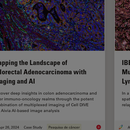
pping the Landscape of
IB
lorectal Adenocarcinoma with
Mu
aging and AI
Ly
cover deep insights in colon adenocarcinoma and
In a
er immuno-oncology realms through the potent
spat
bination of multiplexed imaging of Cell DIVE
rel
 Aivia AI-based image analysis
pr 26, 2024
Case Study
Pesquisa de câncer
Mapping the Landsca