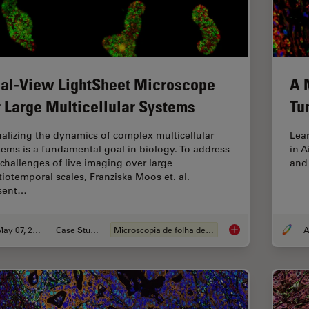
al-View LightSheet Microscope
A 
r Large Multicellular Systems
Tu
ualizing the dynamics of complex multicellular
Lear
tems is a fundamental goal in biology. To address
in A
 challenges of live imaging over large
and
tiotemporal scales, Franziska Moos et. al.
sent…
May 07, 2024
Case Study
Microscopia de folha de luz
A
Dual-View LightShee