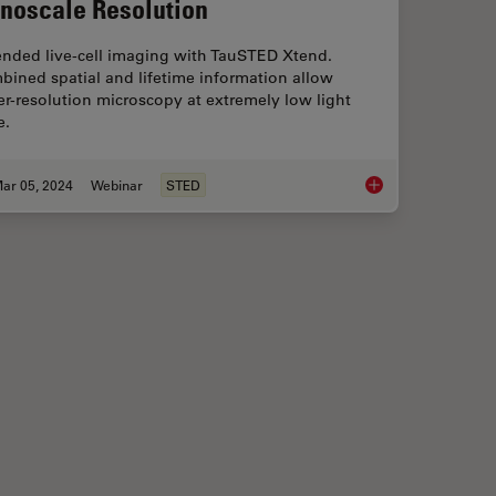
noscale Resolution
ended live-cell imaging with TauSTED Xtend.
ined spatial and lifetime information allow
r-resolution microscopy at extremely low light
e.
ar 05, 2024
Webinar
STED
 of Sample and Knife for High Sectioning Quality
Extended Live-cell I