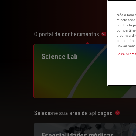
Nós e nosso
relacionados
conteúdo pe
compartilhe
O portal de conhecimentos
Show subnavi
o compartil
consentimen
Revise noss
Science Lab
Leica Micro
Selecione sua area de aplicação
Show su
Especialidades médicas