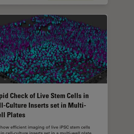
pid Check of Live Stem Cells in
l-Culture Inserts set in Multi-
ll Plates
how efficient imaging of live iPSC stem cells
in cell-culture inserts set in a multi-well plate