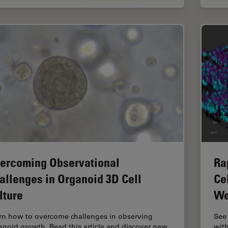
ercoming Observational
Ra
allenges in Organoid 3D Cell
Cel
lture
We
rn how to overcome challenges in observing
See 
anoid growth. Read this article and discover new
with