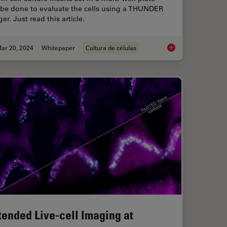
 be done to evaluate the cells using a THUNDER
er. Just read this article.
ar 20, 2024
Whitepaper
Cultura de células
ional Challenges in Organoid 3D Cell Culture
Rapid Check of Live S
tended Live-cell Imaging at