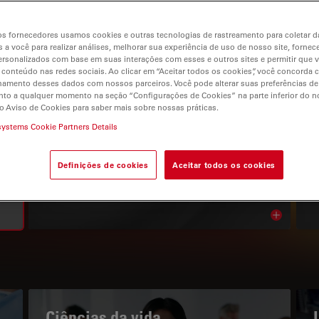
s fornecedores usamos cookies e outras tecnologias de rastreamento para coletar 
 a você para realizar análises, melhorar sua experiência de uso de nosso site, fornec
rsonalizados com base em suas interações com esses e outros sites e permitir que 
 conteúdo nas redes sociais. Ao clicar em “Aceitar todos os cookies”, você concorda
gation
hamento desses dados com nossos parceiros. Você pode alterar suas preferências de
to a qualquer momento na seção “Configurações de Cookies” na parte inferior do no
o Aviso de Cookies para saber mais sobre nossas práticas.
systems Cookie Partners Details
O PORTAL DE CONHECIMENTOS
Leia os nossos artigos mais
Definições de cookies
Aceitar todos os cookies
recentes
Read arti
bnavigation
Ciências da vida