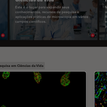
Este é o lugar para expandir seus
M
conhecimentos, recursos de pesquisa e
w
aplicações práticas de microscopia em vários
f
campos científicos.
e
p
Read article
Read arti
squisa em Ciências da Vida