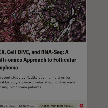
EX, Cell DIVE, and RNA-Seq: A
lti-omics Approach to Follicular
mphoma
 recent study by Radtke et al., a multi-omics
ial biology approach helps shed light on early
apsing lymphoma patients
Apr 08, 2024
Case Study
Análise multiplex espacial
pe of Colorectal Adenocarcinoma with Imaging and AI
IBEX, Cell DIVE, and