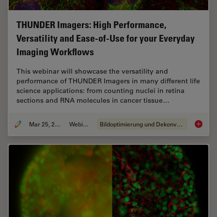
THUNDER Imagers: High Performance,
Versatility and Ease-of-Use for your Everyday
Imaging Workflows
This webinar will showcase the versatility and
performance of THUNDER Imagers in many different life
science applications: from counting nuclei in retina
sections and RNA molecules in cancer tissue…
Mar 25, 2020
Webinar
Bildoptimierung und Dekonvolution
THUNDER