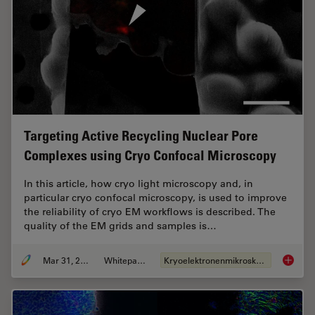
Targeting Active Recycling Nuclear Pore
Complexes using Cryo Confocal Microscopy
In this article, how cryo light microscopy and, in
particular cryo confocal microscopy, is used to improve
the reliability of cryo EM workflows is described. The
quality of the EM grids and samples is…
Mar 31, 2021
Whitepaper
Kryoelektronenmikroskopie
Targeti