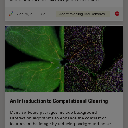
Jan 20, 2021
Galerie
Bildoptimierung und Dekonvolution
Image G
An Introduction to Computational Clearing
Many software packages include background
subtraction algorithms to enhance the contrast of
features in the image by reducing background noise.