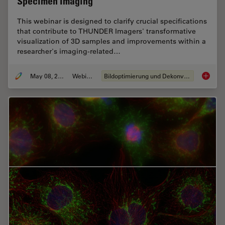
Specimen Imaging
This webinar is designed to clarify crucial specifications
that contribute to THUNDER Imagers' transformative
visualization of 3D samples and improvements within a
researcher's imaging-related…
May 08, 2020
Webinar
Bildoptimierung und Dekonvolution
Computa