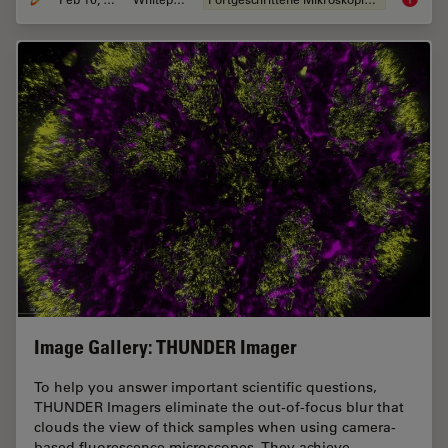
The Pow
Image Gallery: THUNDER Imager
To help you answer important scientific questions,
THUNDER Imagers eliminate the out-of-focus blur that
clouds the view of thick samples when using camera-
based fluorescence microscopes. They achieve…