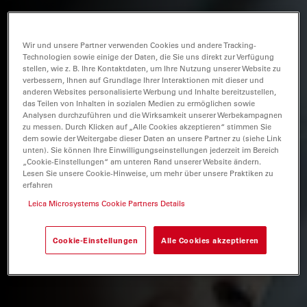
Wir und unsere Partner verwenden Cookies und andere Tracking-
Technologien sowie einige der Daten, die Sie uns direkt zur Verfügung
stellen, wie z. B. Ihre Kontaktdaten, um Ihre Nutzung unserer Website zu
verbessern, Ihnen auf Grundlage Ihrer Interaktionen mit dieser und
anderen Websites personalisierte Werbung und Inhalte bereitzustellen,
das Teilen von Inhalten in sozialen Medien zu ermöglichen sowie
Analysen durchzuführen und die Wirksamkeit unserer Werbekampagnen
zu messen. Durch Klicken auf „Alle Cookies akzeptieren“ stimmen Sie
dem sowie der Weitergabe dieser Daten an unsere Partner zu (siehe Link
unten). Sie können Ihre Einwilligungseinstellungen jederzeit im Bereich
„Cookie-Einstellungen“ am unteren Rand unserer Website ändern.
Lesen Sie unsere Cookie-Hinweise, um mehr über unsere Praktiken zu
erfahren
Leica Microsystems Cookie Partners Details
Cookie-Einstellungen
Alle Cookies akzeptieren