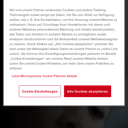
Wir und unsere Partner verwenden Cookies und andere Tracking-
Technologien sowie einige der Daten, die Sie uns direkt zur Verfügung
stellen, wie z. B. Ihre Kontaktdaten, um Ihre Nutzung unserer Website zu
verbessern, Ihnen auf Grundlage Ihrer Interaktionen mit dieser und
anderen Websites personalisierte Werbung und Inhalte bereitzustellen,
das Teilen von Inhalten in sozialen Medien zu ermöglichen sowie
Analysen durchzuführen und die Wirksamkeit unserer Werbekampagnen
zu messen. Durch Klicken auf „Alle Cookies akzeptieren“ stimmen Sie
dem sowie der Weitergabe dieser Daten an unsere Partner zu (siehe Link
unten). Sie können Ihre Einwilligungseinstellungen jederzeit im Bereich
„Cookie-Einstellungen“ am unteren Rand unserer Website ändern.
Lesen Sie unsere Cookie-Hinweise, um mehr über unsere Praktiken zu
erfahren
Leica Microsystems Cookie Partners Details
Cookie-Einstellungen
Alle Cookies akzeptieren