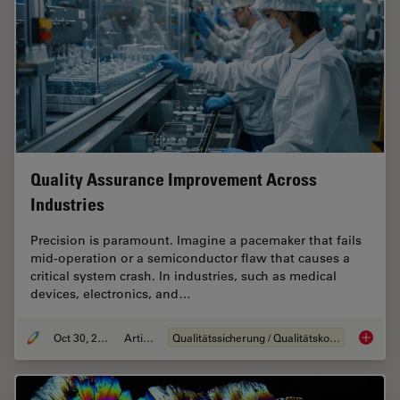
Quality Assurance Improvement Across
Industries
Precision is paramount. Imagine a pacemaker that fails
mid-operation or a semiconductor flaw that causes a
critical system crash. In industries, such as medical
devices, electronics, and…
Oct 30, 2025
Artikel
Qualitätssicherung / Qualitätskontrolle
Quality