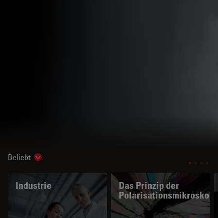
Beliebt
Show subnavigation
Industrie
Das Prinzip der
Polarisationsmikroskopi