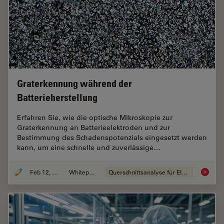
Graterkennung während der
Batterieherstellung
Erfahren Sie, wie die optische Mikroskopie zur
Graterkennung an Batterieelektroden und zur
Bestimmung des Schadenspotenzials eingesetzt werden
kann, um eine schnelle und zuverlässige…
Feb 12, 2026
Whitepaper
Querschnittsanalyse für Elektronik
Graterk