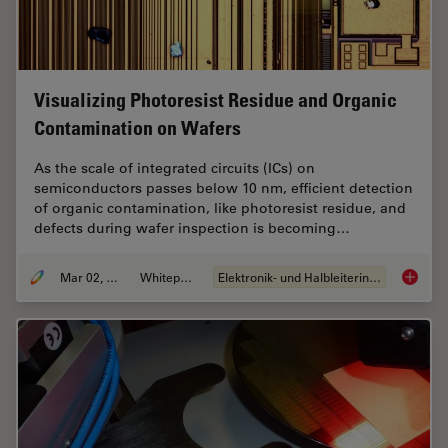
Visualizing Photoresist Residue and Organic
Contamination on Wafers
As the scale of integrated circuits (ICs) on
semiconductors passes below 10 nm, efficient detection
of organic contamination, like photoresist residue, and
defects during wafer inspection is becoming…
Mar 02, 2026
Whitepaper
Elektronik- und Halbleiterindustrie
Visuali