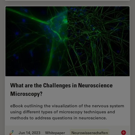
What are the Challenges in Neuroscience
Microscopy?
eBook outlining the visualization of the nervous system
using different types of microscopy techniques and
methods to address questions in neuroscience.
Jun 14, 2023
Whitepaper
Neurowissenschaften
What ar