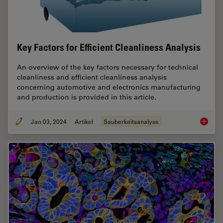
Key Factors for Efficient Cleanliness Analysis
An overview of the key factors necessary for technical
cleanliness and efficient cleanliness analysis
concerning automotive and electronics manufacturing
and production is provided in this article.
Jan 03, 2024
Artikel
Sauberkeitsanalyse
Key Fact