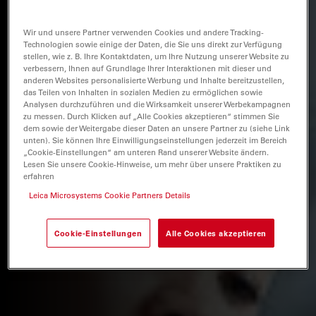
Wir und unsere Partner verwenden Cookies und andere Tracking-
Technologien sowie einige der Daten, die Sie uns direkt zur Verfügung
stellen, wie z. B. Ihre Kontaktdaten, um Ihre Nutzung unserer Website zu
verbessern, Ihnen auf Grundlage Ihrer Interaktionen mit dieser und
anderen Websites personalisierte Werbung und Inhalte bereitzustellen,
das Teilen von Inhalten in sozialen Medien zu ermöglichen sowie
Analysen durchzuführen und die Wirksamkeit unserer Werbekampagnen
zu messen. Durch Klicken auf „Alle Cookies akzeptieren“ stimmen Sie
dem sowie der Weitergabe dieser Daten an unsere Partner zu (siehe Link
unten). Sie können Ihre Einwilligungseinstellungen jederzeit im Bereich
„Cookie-Einstellungen“ am unteren Rand unserer Website ändern.
Lesen Sie unsere Cookie-Hinweise, um mehr über unsere Praktiken zu
erfahren
Leica Microsystems Cookie Partners Details
Cookie-Einstellungen
Alle Cookies akzeptieren