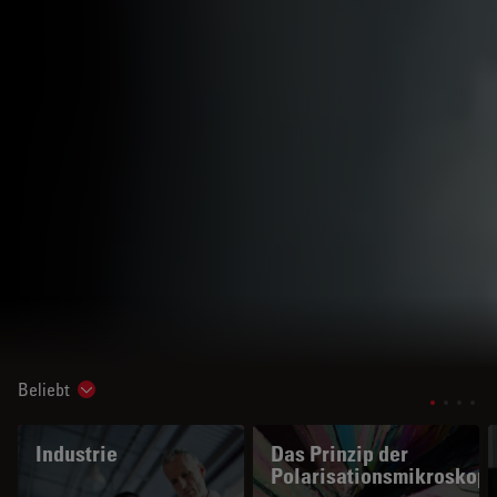
Beliebt
Show subnavigation
Industrie
Das Prinzip der
Polarisationsmikroskopi