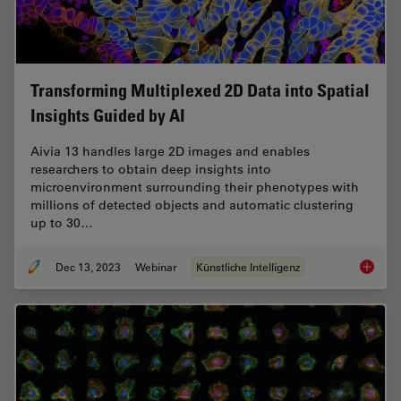
Transforming Multiplexed 2D Data into Spatial
Insights Guided by AI
Aivia 13 handles large 2D images and enables
researchers to obtain deep insights into
microenvironment surrounding their phenotypes with
millions of detected objects and automatic clustering
up to 30…
Dec 13, 2023
Webinar
Künstliche Intelligenz
Transfo