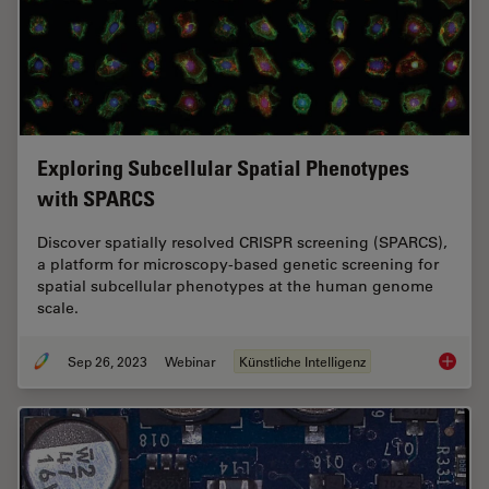
Exploring Subcellular Spatial Phenotypes
with SPARCS
Discover spatially resolved CRISPR screening (SPARCS),
a platform for microscopy-based genetic screening for
spatial subcellular phenotypes at the human genome
scale.
Sep 26, 2023
Webinar
Künstliche Intelligenz
Explori