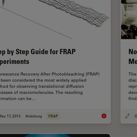
ep by Step Guide for FRAP
No
periments
Me
orescence Recovery After Photobleaching (FRAP)
The 
 been considered the most widely applied
disc
hod for observing translational diffusion
rep
cesses of macromolecules. The resulting
deve
ormation can be…
fin
May 17, 2013
Anleitung
FRAP
O
Step by Step Guide 