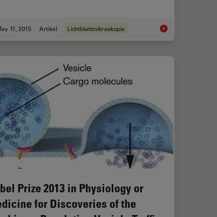
ay 11, 2015
Artikel
Lichtblattmikroskopie
chtung: Sensoren und Messverfahren in der konfokalen Mikroskopie
Confocal and Light 
bel Prize 2013 in Physiology or
dicine for Discoveries of the