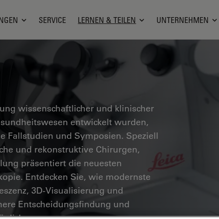
NGEN
SERVICE
LERNEN & TEILEN
UNTERNEHMEN
g wissenschaftlicher und klinischer
Gesundheitswesen entwickelt wurden,
he Fallstudien und Symposien. Speziell
sche und rekonstruktive Chirurgen,
ung präsentiert die neuesten
skopie. Entdecken Sie, wie modernste
eszenz, 3D-Visualisierung und
chere Entscheidungsfindung und
öglichen.