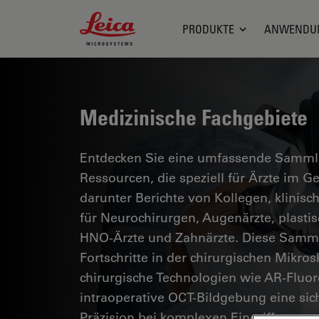
Leica Microsystems Logo
PRODUKTE
ANWENDU
Medizinische Fachgebiete
Entdecken Sie eine umfassende Sammlun
Ressourcen, die speziell für Ärzte im 
darunter Berichte von Kollegen, klinisc
für Neurochirurgen, Augenärzte, plasti
HNO-Ärzte und Zahnärzte. Diese Samml
Fortschritte in der chirurgischen Mikro
chirurgische Technologien wie AR-Fluor
intraoperative OCT-Bildgebung eine si
Präzision bei komplexen Eingriffen erm