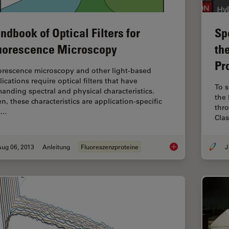
Sp
ndbook of Optical Filters for
th
uorescence Microscopy
Pr
orescence microscopy and other light-based
ications require optical filters that have
To s
anding spectral and physical characteristics.
the 
n, these characteristics are application-specific
thro
d…
Clas
Aug 06, 2013
Anleitung
Fluoreszenzproteine
J
Handbook of Optical 