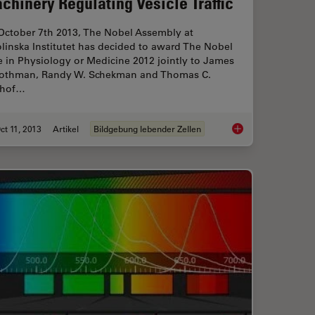
chinery Regulating Vesicle Traffic
October 7th 2013, The Nobel Assembly at
linska Institutet has decided to award The Nobel
e in Physiology or Medicine 2012 jointly to James
Rothman, Randy W. Schekman and Thomas C.
hof…
ct 11, 2013
Artikel
Bildgebung lebender Zellen
rue Confocal Spectral Microscope Systems
Nobel Prize 2013 in P