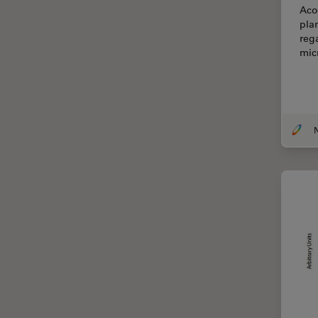
Chirurgische Mikroskopie
Aco
pla
CLEM
reg
Contrast Methods in Light
mic
Microscopy
Cryo REM
DIC-Mikroskopie
N
Digitale Mikroskopie
Drosophila-Forschung
Dunkelfeldmikroskopie
Elektronenmikroskopie
Elektronenmikroskopie
Probenvorbereitung
Elektronik- und
Halbleiterindustrie
EMBL Imaging Centre