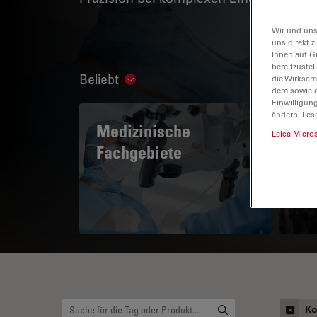
Wir und uns
uns direkt z
Ihnen auf G
bereitzuste
Beliebt
die Wirksam
Show subnavigation
dem sowie d
Einwilligun
ändern. Les
Medizinische
A 
Leica Micro
Fachgebiete
Ko