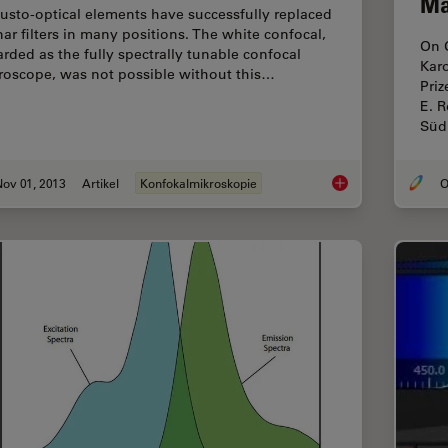
Ma
usto-optical elements have successfully replaced
nar filters in many positions. The white confocal,
On 
arded as the fully spectrally tunable confocal
Karo
roscope, was not possible without this…
Priz
E. 
Süd
ov 01, 2013
Artikel
Konfokalmikroskopie
O
Acousto Optics in T