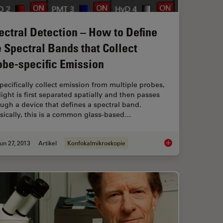
ectral Detection – How to Define
e Spectral Bands that Collect
obe-specific Emission
pecifically collect emission from multiple probes,
light is first separated spatially and then passes
ugh a device that defines a spectral band.
sically, this is a common glass-based…
un 27, 2013
Artikel
Konfokalmikroskopie
Filters for Fluorescence Microscopy
Spectral Detection –