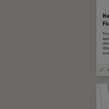
Ergonomie
F-Techniques
Ha
Färbung
Fl
FLIM
Flu
(Fluoreszenzlebensdauer-
appl
Imaging-Mikroskopie)
dem
Fluoreszenz
Ofte
an
Fluoreszenzproteine
Fluorophore
FluoSync
Forensik
Fortgeschrittene Bildgebung
und Analyse von Gewebe
Fortgeschrittene
Mikroskopietechniken