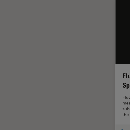
In vivo
Ganzkörperbildgebung
Industrielle Mikroskopie
Inspektionsmikroskopie
Intraoperative OCT
Inverted Microscopy
Ionenstrahlätzen
Kameras
Fl
Kataraktchirurgie
Sp
Klinische Pathologie
Kohärentes Raman-
Flu
Streumikroskop (CRS)
mea
sub
Konfokalmikroskopie
the
Krebsforschung