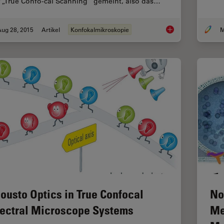
r „True Confo-cal Scanning“ gemeint, also das…
Aug 28, 2015
Artikel
Konfokalmikroskopie
M
Vom Licht zur Erleu
ousto Optics in True Confocal
No
ectral Microscope Systems
Me