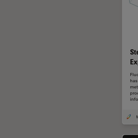
FRAP
FRET
Geschichte
Glaucomchirurgie
St
Grundlagen der Mikroskopie
Ex
Grundlegende
Mikroskopietechniken
Flu
Gynäkologie and Urologie
has
met
Hochdruckgefrieren
pro
Hornhautchirurgie
inf
HyD
Immunfluoreszenz
Imperial Imaging Hub