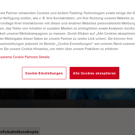
ere Partner verwenden Cookies und andere Tracking-Technologien sowie einige der Da
ur Verfügung stellen, wie z. B. Ihre Kontaktdaten, um Ihre Nutzung unserer Website zu
rundlage Ihrer Interaktionen mit dieser und anderen Websites personalisierte Werbun
llen, das Teilen von Inhalten in sozialen Medien zu ermöglichen sowie Analysen durc
keit unserer Werbekampagnen zu messen. Durch Klicken auf „Alle Cookies akzeptiere
er Weitergabe dieser Daten an unsere Partner zu (siehe Link unten). Sie können Ihre
gseinstellungen jederzeit im Bereich „Cookie-Einstellungen“ am unteren Rand unserer
en Sie unsere Cookie-Hinweise, um mehr über unsere Praktiken zu erfahren
Guide to OCT
How to Drape a
systems Cookie Partners Details
Surgical Microscop
Cookie-Einstellungen
Alle Cookies akzeptieren
nfokalmikroskopie