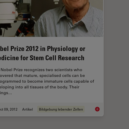
bel Prize 2012 in Physiology or
dicine for Stem Cell Research
Nobel Prize recognizes two scientists who
overed that mature, specialised cells can be
rogrammed to become immature cells capable of
loping into all tissues of the body. Their
dings…
ct 09, 2012
Artikel
Bildgebung lebender Zellen
for FRAP Experiments
Nobel Prize 2012 in 