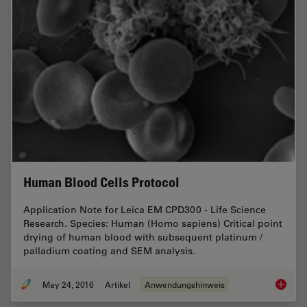
Human Blood Cells Protocol
Application Note for Leica EM CPD300 - Life Science
Research. Species: Human (Homo sapiens) Critical point
drying of human blood with subsequent platinum /
palladium coating and SEM analysis.
May 24, 2016
Artikel
Anwendungshinweis
Human B