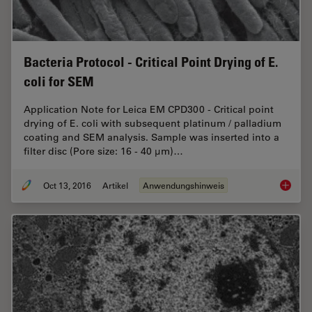
Bacteria Protocol - Critical Point Drying of E.
coli for SEM
Application Note for Leica EM CPD300 - Critical point
drying of E. coli with subsequent platinum / palladium
coating and SEM analysis. Sample was inserted into a
filter disc (Pore size: 16 - 40 μm)…
Oct 13, 2016
Artikel
Anwendungshinweis
Bacteria