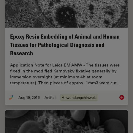
Epoxy Resin Embedding of Animal and Human
Tissues for Pathological Diagnosis and
Research
Application Note for Leica EM AMW - The tissues were
fixed in the modified Karnovsky fixative generally by
immersion overnight (at minimum 4h at room
temperature). Then pieces of approx. 1mm3 were cut…
Aug 19, 2016
Artikel
Anwendungshinweis
Epoxy R