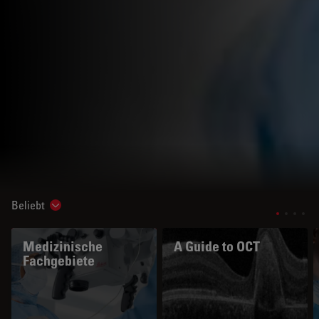
Beliebt
Show subnavigation
Medizinische
A Guide to OCT
Fachgebiete