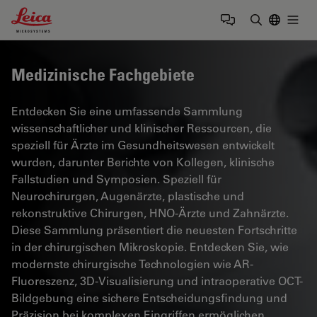
Leica Microsystems Logo
Togg
Suchbegrif
Medizinische Fachgebiete
Entdecken Sie eine umfassende Sammlung
wissenschaftlicher und klinischer Ressourcen, die
speziell für Ärzte im Gesundheitswesen entwickelt
wurden, darunter Berichte von Kollegen, klinische
Fallstudien und Symposien. Speziell für
Neurochirurgen, Augenärzte, plastische und
rekonstruktive Chirurgen, HNO-Ärzte und Zahnärzte.
Diese Sammlung präsentiert die neuesten Fortschritte
in der chirurgischen Mikroskopie. Entdecken Sie, wie
modernste chirurgische Technologien wie AR-
Fluoreszenz, 3D-Visualisierung und intraoperative OCT-
Bildgebung eine sichere Entscheidungsfindung und
Präzision bei komplexen Eingriffen ermöglichen.