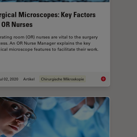
rgical Microscopes: Key Factors
r OR Nurses
ating room (OR) nurses are vital to the surgery
cess. An OR Nurse Manager explains the key
ical microscope features to facilitate their work.
ul 02, 2020
Artikel
Chirurgische Mikroskopie
Heads-up Display
Surgical Microscopes