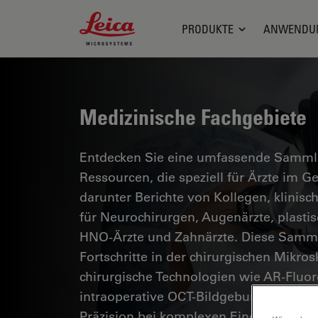
Leica Microsystems Logo
PRODUKTE
ANWENDU
Medizinische Fachgebiete
Entdecken Sie eine umfassende Sammlun
Ressourcen, die speziell für Ärzte im 
darunter Berichte von Kollegen, klinisc
für Neurochirurgen, Augenärzte, plasti
HNO-Ärzte und Zahnärzte. Diese Samml
Fortschritte in der chirurgischen Mikro
chirurgische Technologien wie AR-Fluor
intraoperative OCT-Bildgebung eine si
Präzision bei komplexen Eingriffen erm