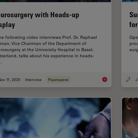
urosurgery with Heads-up
Su
splay
fo
the following video interviews Prof. Dr. Raphael
Oper
man, Vice Chairman of the Department of
pro
rosurgery at the University Hospital in Basel,
surg
tzerland, talks about his experience in heads-
…
ov 11, 2020
Interview
Fluoreszenz
J
Neurosurgery with 