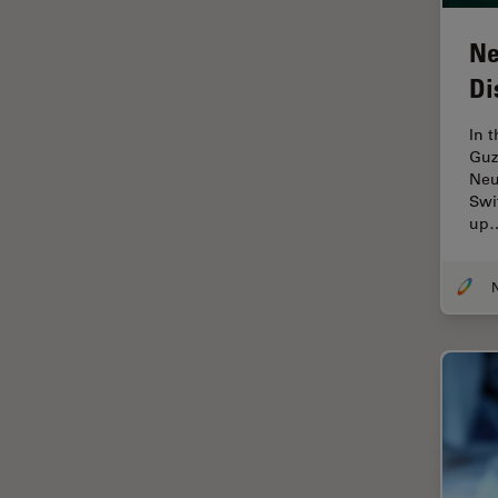
Chirurgische Mikroskopie
CLEM
Ne
Contrast Methods in Light
Di
Microscopy
In 
Cryo REM
Guz
DIC-Mikroskopie
Neu
Swi
Digitale Mikroskopie
up
Drosophila-Forschung
Dunkelfeldmikroskopie
N
Elektronenmikroskopie
Elektronenmikroskopie
Probenvorbereitung
Elektronik- und
Halbleiterindustrie
EMBL Imaging Centre