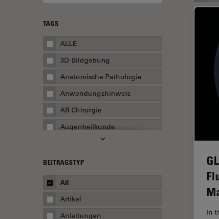
TAGS
ALLE
3D-Bildgebung
Anatomische Pathologie
Anwendungshinweis
AR Chirurgie
Augenheilkunde
Augmented Reality
GL
Ausbildung
BEITRAGSTYP
Fl
Automatisierte Mikroskopie
All
Ma
Automobilindustrie und
Artikel
Transport
In 
Anleitungen