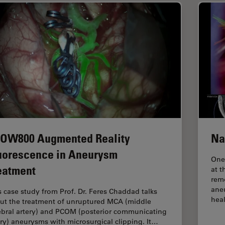
OW800 Augmented Reality
Na
uorescence in Aneurysm
One 
eatment
at t
rem
ane
s case study from Prof. Dr. Feres Chaddad talks
hea
ut the treatment of unruptured MCA (middle
ebral artery) and PCOM (posterior communicating
ery) aneurysms with microsurgical clipping. It…