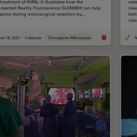
 treatment of AVMs. It illustrates how the
exte
mented Reality Fluorescence GLOW800 can help
visu
geons during microsurgical resection by…
bet
cle
eb 18, 2021
Fallstudie
Chirurgische Mikroskopie
N
GLOW800 Augmented 