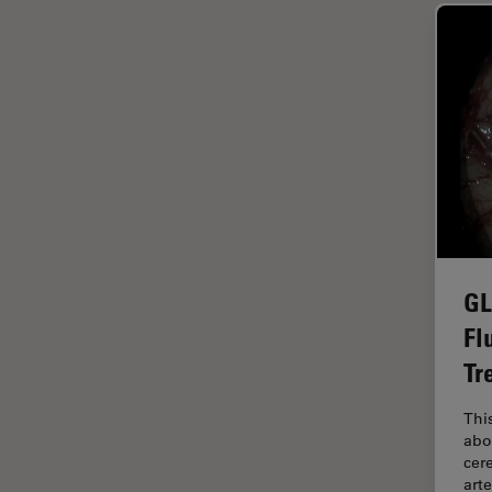
FRAP
FRET
Geschichte
Glaucomchirurgie
Grundlagen der Mikroskopie
Grundlegende
Mikroskopietechniken
Gynäkologie and Urologie
GL
Hochdruckgefrieren
Fl
Hornhautchirurgie
Tr
HyD
Thi
Immunfluoreszenz
abo
Imperial Imaging Hub
cer
art