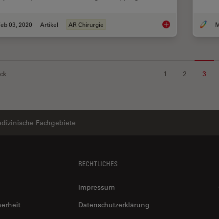
eb 03, 2020
Artikel
AR Chirurgie
M
GLOW800 Augmented 
ck
1
2
3
dizinische Fachgebiete
RECHTLICHES
Impressum
herheit
Datenschutzerklärung