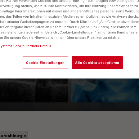
ere Partner verwenden Cookies und andere Tracking-Technologien sowie einige der Da
ur Verfügung stellen, wie z. B. Ihre Kontaktdaten, um Ihre Nutzung unserer Website zu
rundlage Ihrer Interaktionen mit dieser und anderen Websites personalisierte Werbun
llen, das Teilen von Inhalten in sozialen Medien zu ermöglichen sowie Analysen durc
keit unserer Werbekampagnen zu messen. Durch Klicken auf „Alle Cookies akzeptiere
er Weitergabe dieser Daten an unsere Partner zu (siehe Link unten). Sie können Ihre
gseinstellungen jederzeit im Bereich „Cookie-Einstellungen“ am unteren Rand unserer
en Sie unsere Cookie-Hinweise, um mehr über unsere Praktiken zu erfahren
systems Cookie Partners Details
Guide to OCT
How to Drape a
Cookie-Einstellungen
Alle Cookies akzeptieren
Surgical Microscop
urochirurgie