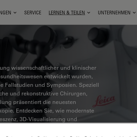
NGEN
SERVICE
LERNEN & TEILEN
UNTERNEHMEN
g wissenschaftlicher und klinischer
Gesundheitswesen entwickelt wurden,
he Fallstudien und Symposien. Speziell
sche und rekonstruktive Chirurgen,
ung präsentiert die neuesten
skopie. Entdecken Sie, wie modernste
eszenz, 3D-Visualisierung und
chere Entscheidungsfindung und
öglichen.