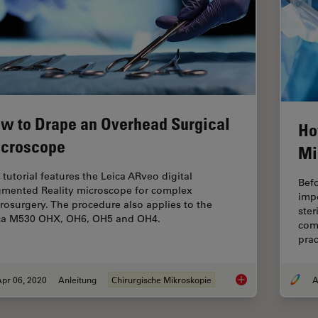
w to Drape an Overhead Surgical
Ho
croscope
Mi
 tutorial features the Leica ARveo digital
Befo
mented Reality microscope for complex
impo
rosurgery. The procedure also applies to the
ster
ca M530 OHX, OH6, OH5 and OH4.
com
prac
pr 06, 2020
Anleitung
Chirurgische Mikroskopie
A
How to Drape an Ov