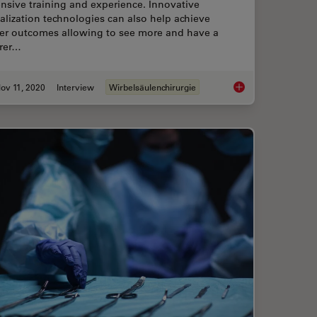
nsive training and experience. Innovative
alization technologies can also help achieve
ter outcomes allowing to see more and have a
arer…
ov 11, 2020
Interview
Wirbelsäulenchirurgie
Reality Fluorescence in AVM (Arteriovenous Malformation) Treatment
Minimally Invasive S