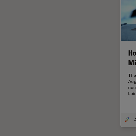
Ergonomie
F-Techniques
Färbung
FLIM
(Fluoreszenzlebensdauer-
Imaging-Mikroskopie)
Ho
Fluoreszenz
Mi
Fluoreszenzproteine
The
Fluorophore
Aug
neu
FluoSync
Lei
Forensik
Fortgeschrittene Bildgebung
und Analyse von Gewebe
A
Fortgeschrittene
Mikroskopietechniken