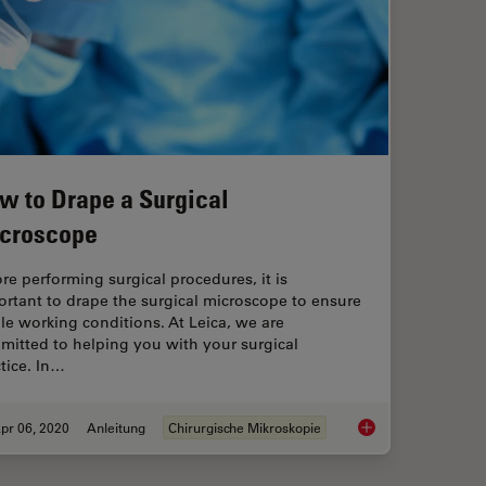
w to Drape a Surgical
croscope
re performing surgical procedures, it is
rtant to drape the surgical microscope to ensure
ile working conditions. At Leica, we are
mitted to helping you with your surgical
tice. In…
pr 06, 2020
Anleitung
Chirurgische Mikroskopie
erhead Surgical Microscope
How to Drape a Surg