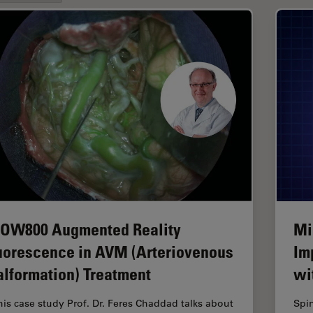
OW800 Augmented Reality
Mi
uorescence in AVM (Arteriovenous
Im
lformation) Treatment
wi
this case study Prof. Dr. Feres Chaddad talks about
Spin