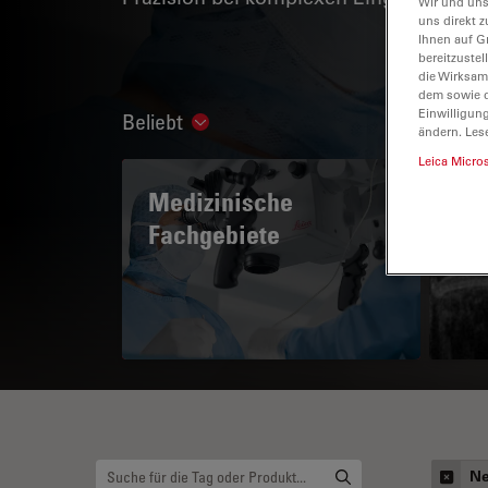
Wir und uns
uns direkt z
Ihnen auf G
bereitzuste
die Wirksam
dem sowie d
Einwilligun
Beliebt
Show subnavigation
ändern. Les
Leica Micro
Medizinische
A 
Fachgebiete
Ne