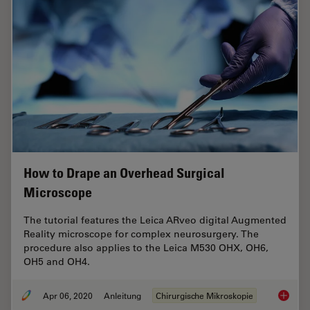
How to Drape an Overhead Surgical
Microscope
The tutorial features the Leica ARveo digital Augmented
Reality microscope for complex neurosurgery. The
procedure also applies to the Leica M530 OHX, OH6,
OH5 and OH4.
Apr 06, 2020
Anleitung
Chirurgische Mikroskopie
How to 