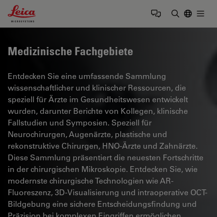
Leica Microsystems Logo
Togg
Suchbegrif
Medizinische Fachgebiete
Entdecken Sie eine umfassende Sammlung
wissenschaftlicher und klinischer Ressourcen, die
speziell für Ärzte im Gesundheitswesen entwickelt
wurden, darunter Berichte von Kollegen, klinische
Fallstudien und Symposien. Speziell für
Neurochirurgen, Augenärzte, plastische und
rekonstruktive Chirurgen, HNO-Ärzte und Zahnärzte.
Diese Sammlung präsentiert die neuesten Fortschritte
in der chirurgischen Mikroskopie. Entdecken Sie, wie
modernste chirurgische Technologien wie AR-
Fluoreszenz, 3D-Visualisierung und intraoperative OCT-
Bildgebung eine sichere Entscheidungsfindung und
Präzision bei komplexen Eingriffen ermöglichen.