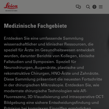
Leica Microsystems Logo
Togg
Suchbegrif
Medizinische Fachgebiete
Entdecken Sie eine umfassende Sammlung
wissenschaftlicher und klinischer Ressourcen, die
speziell für Ärzte im Gesundheitswesen entwickelt
wurden, darunter Berichte von Kollegen, klinische
Fallstudien und Symposien. Speziell für
Neurochirurgen, Augenärzte, plastische und
rekonstruktive Chirurgen, HNO-Ärzte und Zahnärzte.
Diese Sammlung präsentiert die neuesten Fortschritte
in der chirurgischen Mikroskopie. Entdecken Sie, wie
modernste chirurgische Technologien wie AR-
Fluoreszenz, 3D-Visualisierung und intraoperative OCT-
Bildgebung eine sichere Entscheidungsfindung und
Präzision bei komplexen Eingriffen ermöglichen.