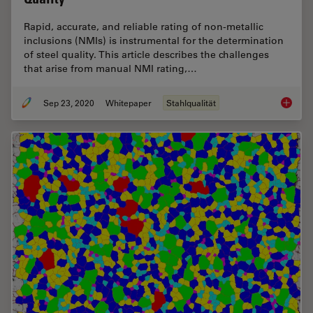
Rapid, accurate, and reliable rating of non-metallic
inclusions (NMIs) is instrumental for the determination
of steel quality. This article describes the challenges
that arise from manual NMI rating,…
Sep 23, 2020
Whitepaper
Stahlqualität
Challen