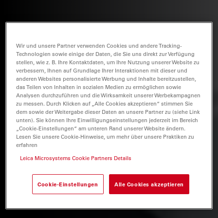
Wir und unsere Partner verwenden Cookies und andere Tracking-
Technologien sowie einige der Daten, die Sie uns direkt zur Verfügung
stellen, wie z. B. Ihre Kontaktdaten, um Ihre Nutzung unserer Website zu
verbessern, Ihnen auf Grundlage Ihrer Interaktionen mit dieser und
anderen Websites personalisierte Werbung und Inhalte bereitzustellen,
das Teilen von Inhalten in sozialen Medien zu ermöglichen sowie
Analysen durchzuführen und die Wirksamkeit unserer Werbekampagnen
zu messen. Durch Klicken auf „Alle Cookies akzeptieren“ stimmen Sie
dem sowie der Weitergabe dieser Daten an unsere Partner zu (siehe Link
unten). Sie können Ihre Einwilligungseinstellungen jederzeit im Bereich
„Cookie-Einstellungen“ am unteren Rand unserer Website ändern.
Lesen Sie unsere Cookie-Hinweise, um mehr über unsere Praktiken zu
erfahren
Leica Microsystems Cookie Partners Details
Cookie-Einstellungen
Alle Cookies akzeptieren