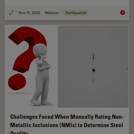
Nov 11, 2020
Webinar
Stahlqualität
How to 
Challenges Faced When Manually Rating Non-
Metallic Inclusions (NMIs) to Determine Steel
Quality