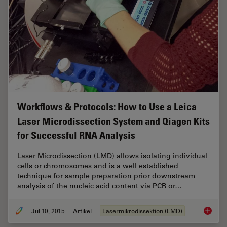
Workflows & Protocols: How to Use a Leica
Laser Microdissection System and Qiagen Kits
for Successful RNA Analysis
Laser Microdissection (LMD) allows isolating individual
cells or chromosomes and is a well established
technique for sample preparation prior downstream
analysis of the nucleic acid content via PCR or…
Jul 10, 2015
Artikel
Lasermikrodissektion (LMD)
Workflo