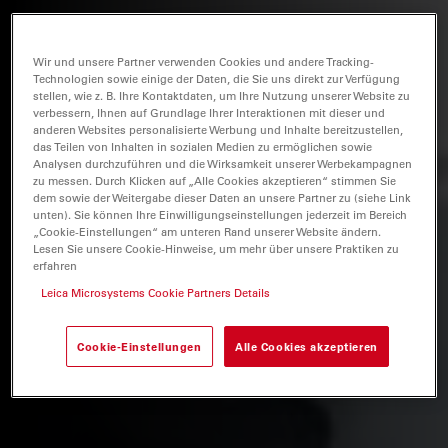
Wir und unsere Partner verwenden Cookies und andere Tracking-
Technologien sowie einige der Daten, die Sie uns direkt zur Verfügung
stellen, wie z. B. Ihre Kontaktdaten, um Ihre Nutzung unserer Website zu
verbessern, Ihnen auf Grundlage Ihrer Interaktionen mit dieser und
anderen Websites personalisierte Werbung und Inhalte bereitzustellen,
das Teilen von Inhalten in sozialen Medien zu ermöglichen sowie
Analysen durchzuführen und die Wirksamkeit unserer Werbekampagnen
zu messen. Durch Klicken auf „Alle Cookies akzeptieren“ stimmen Sie
dem sowie der Weitergabe dieser Daten an unsere Partner zu (siehe Link
unten). Sie können Ihre Einwilligungseinstellungen jederzeit im Bereich
„Cookie-Einstellungen“ am unteren Rand unserer Website ändern.
Lesen Sie unsere Cookie-Hinweise, um mehr über unsere Praktiken zu
erfahren
Leica Microsystems Cookie Partners Details
Cookie-Einstellungen
Alle Cookies akzeptieren