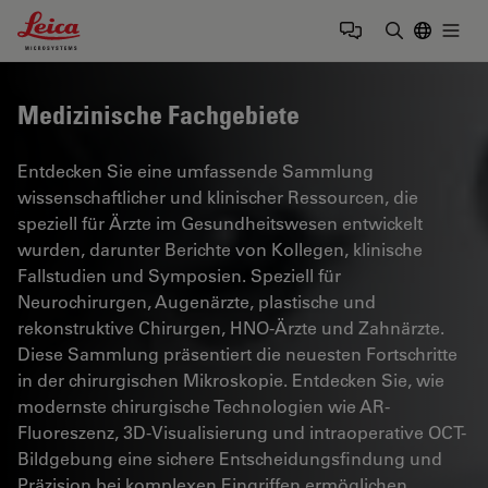
Leica Microsystems Logo
Togg
Suchbegrif
Medizinische Fachgebiete
Entdecken Sie eine umfassende Sammlung
wissenschaftlicher und klinischer Ressourcen, die
speziell für Ärzte im Gesundheitswesen entwickelt
wurden, darunter Berichte von Kollegen, klinische
Fallstudien und Symposien. Speziell für
Neurochirurgen, Augenärzte, plastische und
rekonstruktive Chirurgen, HNO-Ärzte und Zahnärzte.
Diese Sammlung präsentiert die neuesten Fortschritte
in der chirurgischen Mikroskopie. Entdecken Sie, wie
modernste chirurgische Technologien wie AR-
Fluoreszenz, 3D-Visualisierung und intraoperative OCT-
Bildgebung eine sichere Entscheidungsfindung und
Präzision bei komplexen Eingriffen ermöglichen.