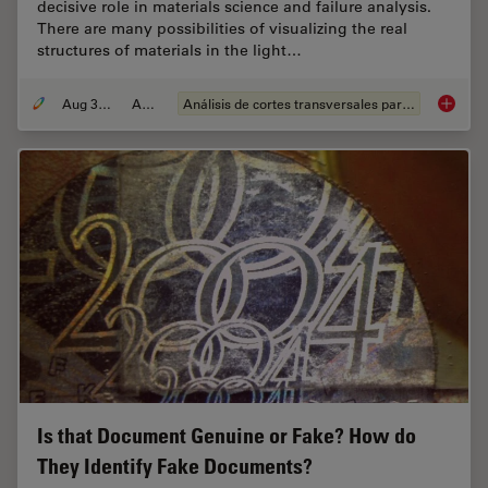
decisive role in materials science and failure analysis.
There are many possibilities of visualizing the real
structures of materials in the light…
Aug 30, 2011
Article
Análisis de cortes transversales para la microelectrónica
Metallo
Is that Document Genuine or Fake? How do
They Identify Fake Documents?