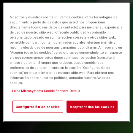
Nosotros y nuestros socios utilizamos cookies, otras tecnologías de
seguimiento y parte de los datos que usted nos proporciona
directamente (como sus datos de contacto) para mejorar su experiencia
de uso de nuestro sitio web, ofrecerle publicidad y contenido
personalizado basado en su interacción con este y otros sitios web,
permitirle compartir contenido en redes sociales, efectuar análisis y
medir la efectividad de nuestras campañas publicitarias. Al hacer clic en
“Aceptar todas las cookies”, usted otorga su consentimiento al respecto
y a que compartamos estos datos con nuestros socios (consulte el
enlace siguiente). Siempre que lo desee, puede cambiar sus
preferencias de consentimiento en la sección “Configuración de
cookies”, en la parte inferior de nuestro sitio web. Para obtener más
información sobre nuestras políticas, consulte nuestro Aviso de
cookies.
Leica Microsystems Cookie Partners Details
Configuración de cookies
Aceptar todas las cookies