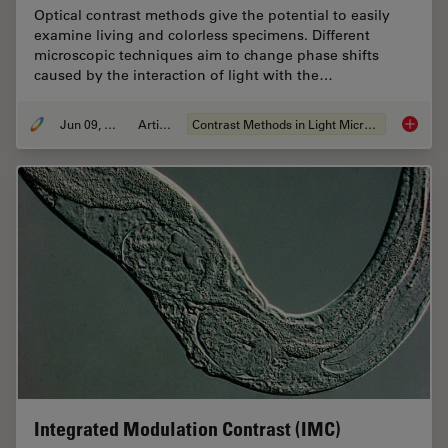
Optical contrast methods give the potential to easily
examine living and colorless specimens. Different
microscopic techniques aim to change phase shifts
caused by the interaction of light with the…
Jun 09, 2011
Article
Contrast Methods in Light Microscopy
Optical
Integrated Modulation Contrast (IMC)