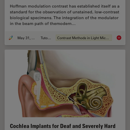
Hoffman modulation contrast has established itself as a
standard for the observation of unstained, low-contrast
biological specimens. The integration of the modulator
in the beam path of themodern…
May 31, 2011
Tutorial
Contrast Methods in Light Microscopy
Integra
Cochlea Implants for Deaf and Severely Hard