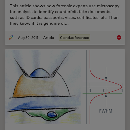
This article shows how forensic experts use microscopy
for analysis to identify counterfeit, fake documents,
such as ID cards, passports, visas, certificates, etc. Then
they know if it is genuine or…
Aug 30, 2011
Article
Ciencias forenses
Is that