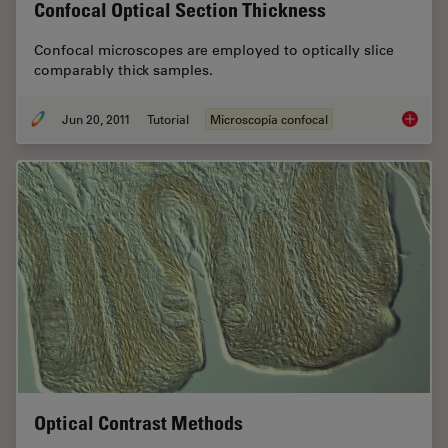
Confocal Optical Section Thickness
Confocal microscopes are employed to optically slice
comparably thick samples.
Jun 20, 2011
Tutorial
Microscopía confocal
Confoca
Optical Contrast Methods