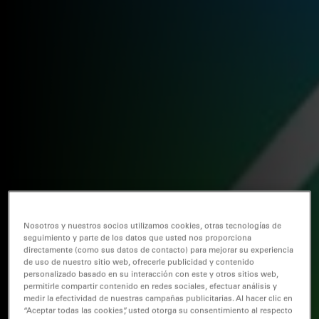
Nosotros y nuestros socios utilizamos cookies, otras tecnologías de
seguimiento y parte de los datos que usted nos proporciona
directamente (como sus datos de contacto) para mejorar su experiencia
de uso de nuestro sitio web, ofrecerle publicidad y contenido
personalizado basado en su interacción con este y otros sitios web,
permitirle compartir contenido en redes sociales, efectuar análisis y
medir la efectividad de nuestras campañas publicitarias. Al hacer clic en
“Aceptar todas las cookies”, usted otorga su consentimiento al respecto