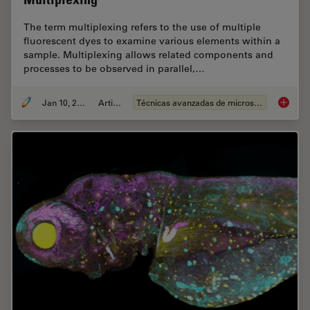
The term multiplexing refers to the use of multiple
fluorescent dyes to examine various elements within a
sample. Multiplexing allows related components and
processes to be observed in parallel,…
Jan 10, 2022
Article
Técnicas avanzadas de microscopía
Multico