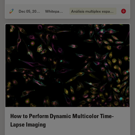
Dec 05, 2022
Whitepaper
Análisis multiplex espacial
FluoSyn
How to Perform Dynamic Multicolor Time-
Lapse Imaging