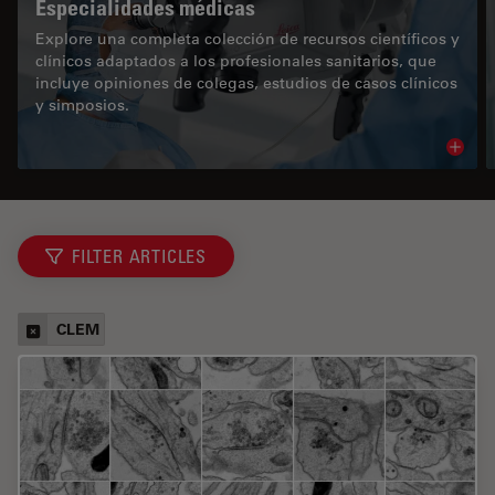
Especialidades médicas
Explore una completa colección de recursos científicos y
clínicos adaptados a los profesionales sanitarios, que
incluye opiniones de colegas, estudios de casos clínicos
y simposios.
Read 
FILTER ARTICLES
CLEM