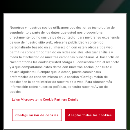
Nosotros y nuestros socios utilizamos cookies, otras tecnologías de
seguimiento y parte de los datos que usted nos proporciona
directamente (como sus datos de contacto) para mejorar su experiencia
de uso de nuestro sitio web, ofrecerle publicidad y contenido
personalizado basado en su interacción con este y otros sitios web,
permitirle compartir contenido en redes sociales, efectuar análisis y
medir la efectividad de nuestras campañas publicitarias. Al hacer clic en
“Aceptar todas las cookies”, usted otorga su consentimiento al respecto
y a que compartamos estos datos con nuestros socios (consulte el
enlace siguiente). Siempre que lo desee, puede cambiar sus
preferencias de consentimiento en la sección “Configuración de
cookies”, en la parte inferior de nuestro sitio web. Para obtener más
información sobre nuestras políticas, consulte nuestro Aviso de
cookies.
Leica Microsystems Cookie Partners Details
Configuración de cookies
Aceptar todas las cookies