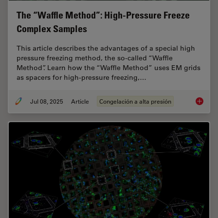
The “Waffle Method”: High-Pressure Freeze
Complex Samples
This article describes the advantages of a special high
pressure freezing method, the so-called “Waffle
Method”. Learn how the “Waffle Method” uses EM grids
as spacers for high-pressure freezing,…
Jul 08, 2025
Article
Congelación a alta presión
The “Wa