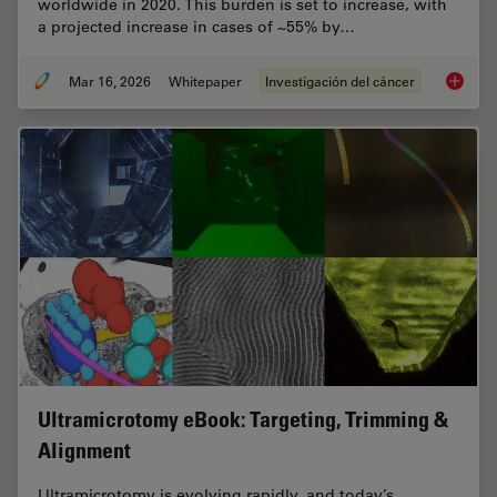
worldwide in 2020. This burden is set to increase, with
a projected increase in cases of ~55% by…
Mar 16, 2026
Whitepaper
Investigación del cáncer
History
Ultramicrotomy eBook: Targeting, Trimming &
Alignment
Ultramicrotomy is evolving rapidly, and today’s