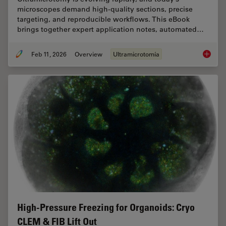
microscopes demand high‑quality sections, precise
targeting, and reproducible workflows. This eBook
brings together expert application notes, automated…
Feb 11, 2026
Overview
Ultramicrotomía
Ultrami
High-Pressure Freezing for Organoids: Cryo
CLEM & FIB Lift Out