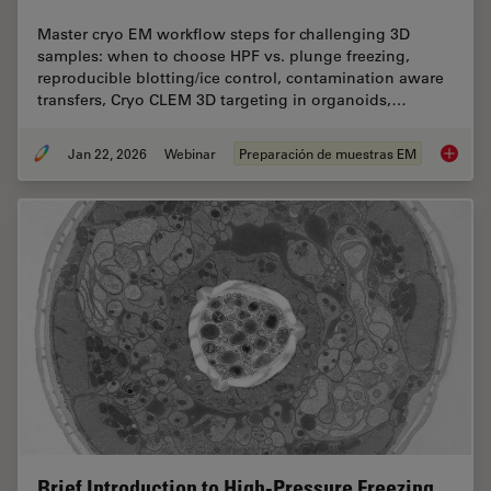
Master cryo EM workflow steps for challenging 3D
samples: when to choose HPF vs. plunge freezing,
reproducible blotting/ice control, contamination aware
transfers, Cryo CLEM 3D targeting in organoids,…
Jan 22, 2026
Webinar
Preparación de muestras EM
High-Pr
Brief Introduction to High-Pressure Freezing