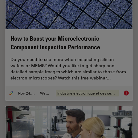
How to Boost your Microelectronic
Component Inspection Performance
Do you need to see more when inspecting silicon
wafers or MEMS? Would you like to get sharp and
detailed sample images which are similar to those from
electron microscopes? Watch this free webinar…
Nov 24, 2021
Webinar
Industrie électronique et des semi-conducteurs
How to 