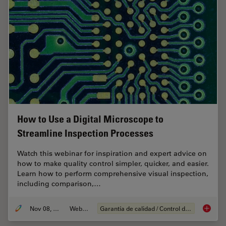
How to Use a Digital Microscope to
Streamline Inspection Processes
Watch this webinar for inspiration and expert advice on
how to make quality control simpler, quicker, and easier.
Learn how to perform comprehensive visual inspection,
including comparison,…
Nov 08, 2021
Webinar
Garantía de calidad / Control de calidad
How to 