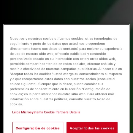
Nosotros y nuestros socios utilizamos cookies, otras tecnologías de
seguimiento y parte de los datos que usted nos proporciona
directamente (como sus datos de contacto) para mejorar su experiencia
de uso de nuestro sitio web, ofrecerle publicidad y contenido
personalizado basado en su interacción con este y otros sitios web,
permitirle compartir contenido en redes sociales, efectuar análisis y
medir la efectividad de nuestras campañas publicitarias. Al hacer clic en
“Aceptar todas las cookies”, usted otorga su consentimiento al respecto
y a que compartamos estos datos con nuestros socios (consulte el
enlace siguiente). Siempre que lo desee, puede cambiar sus
preferencias de consentimiento en la sección “Configuración de
cookies”, en la parte inferior de nuestro sitio web. Para obtener más
información sobre nuestras políticas, consulte nuestro Aviso de
cookies.
Leica Microsystems Cookie Partners Details
Configuración de cookies
Aceptar todas las cookies