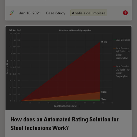
Jan 18, 2021
Case Study
Análisis de limpieza
Keeping
How does an Automated Rating Solution for
Steel Inclusions Work?