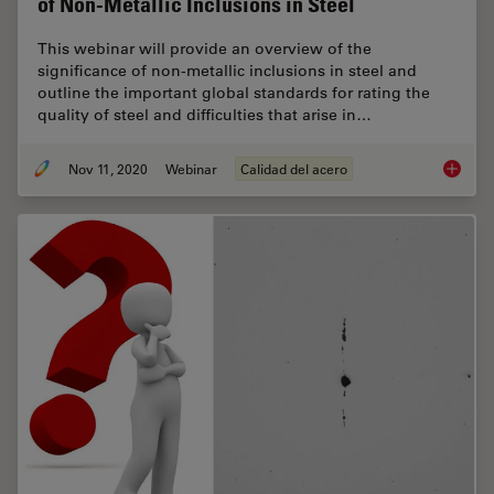
of Non-Metallic Inclusions in Steel
This webinar will provide an overview of the
significance of non-metallic inclusions in steel and
outline the important global standards for rating the
quality of steel and difficulties that arise in…
Nov 11, 2020
Webinar
Calidad del acero
How to 