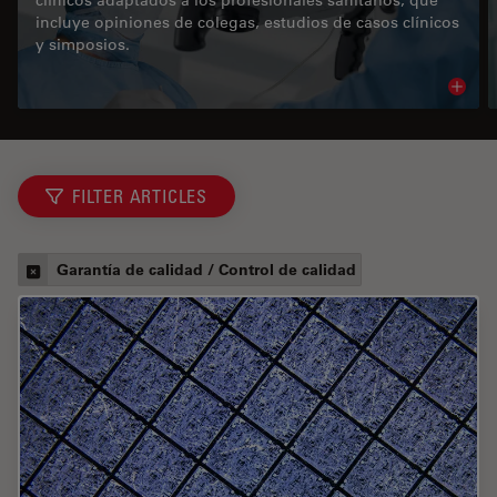
clínicos adaptados a los profesionales sanitarios, que
incluye opiniones de colegas, estudios de casos clínicos
y simposios.
Read 
FILTER ARTICLES
Garantía de calidad / Control de calidad