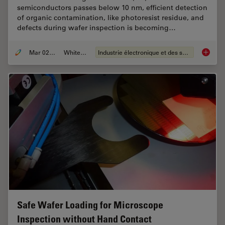
semiconductors passes below 10 nm, efficient detection
of organic contamination, like photoresist residue, and
defects during wafer inspection is becoming…
Mar 02, 2026
Whitepaper
Industrie électronique et des semi-conducteurs
Visuali
Safe Wafer Loading for Microscope
Inspection without Hand Contact