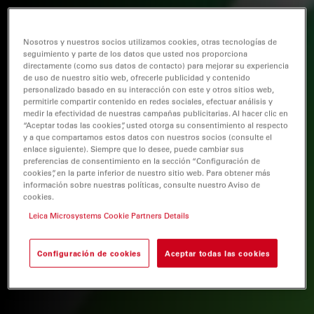
Nosotros y nuestros socios utilizamos cookies, otras tecnologías de
seguimiento y parte de los datos que usted nos proporciona
directamente (como sus datos de contacto) para mejorar su experiencia
de uso de nuestro sitio web, ofrecerle publicidad y contenido
personalizado basado en su interacción con este y otros sitios web,
permitirle compartir contenido en redes sociales, efectuar análisis y
medir la efectividad de nuestras campañas publicitarias. Al hacer clic en
“Aceptar todas las cookies”, usted otorga su consentimiento al respecto
y a que compartamos estos datos con nuestros socios (consulte el
enlace siguiente). Siempre que lo desee, puede cambiar sus
preferencias de consentimiento en la sección “Configuración de
cookies”, en la parte inferior de nuestro sitio web. Para obtener más
información sobre nuestras políticas, consulte nuestro Aviso de
cookies.
Leica Microsystems Cookie Partners Details
Configuración de cookies
Aceptar todas las cookies