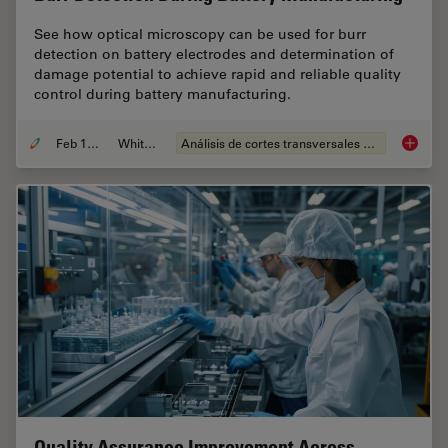
See how optical microscopy can be used for burr
detection on battery electrodes and determination of
damage potential to achieve rapid and reliable quality
control during battery manufacturing.
Feb 12, 2026
Whitepaper
Análisis de cortes transversales para la microelectrónica
Burr De
Quality Assurance Improvement Across