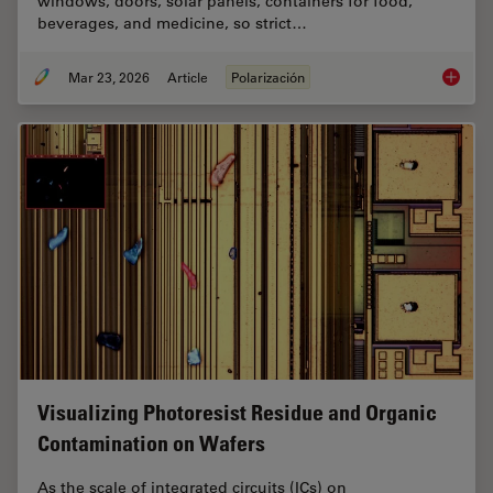
windows, doors, solar panels, containers for food,
beverages, and medicine, so strict…
Mar 23, 2026
Article
Polarización
Ensurin
Visualizing Photoresist Residue and Organic
Contamination on Wafers
As the scale of integrated circuits (ICs) on