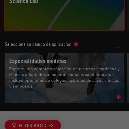
Science Lab
Seleccione su campo de aplicación
Show subnavigation
Especialidades médicas
Explore una completa colección de recursos científicos y
clínicos adaptados a los profesionales sanitarios, que
incluye opiniones de colegas, estudios de casos clínicos
y simposios.
Read 
FILTER ARTICLES