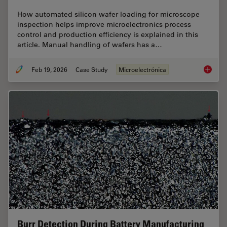
How automated silicon wafer loading for microscope
inspection helps improve microelectronics process
control and production efficiency is explained in this
article. Manual handling of wafers has a…
Feb 19, 2026
Case Study
Microelectrónica
Safe Wa
Burr Detection During Battery Manufacturing