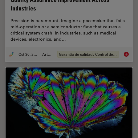
Industries
Precision is paramount. Imagine a pacemaker that fails
mid-operation or a semiconductor flaw that causes a
critical system crash. In industries, such as medical
devices, electronics, and…
Oct 30, 2025
Article
Garantía de calidad / Control de calidad
Quality