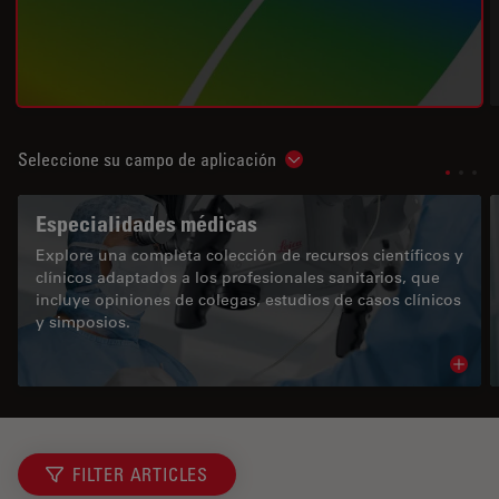
Seleccione su campo de aplicación
Show subnavigation
Especialidades médicas
Explore una completa colección de recursos científicos y
clínicos adaptados a los profesionales sanitarios, que
incluye opiniones de colegas, estudios de casos clínicos
y simposios.
Read 
FILTER ARTICLES