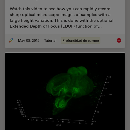
Watch this video to see how you can rapidly record
sharp optical microscope images of samples with a
large height variation. This is done with the optional
Extended Depth of Focus (EDOF) function of…
May 08, 2019
Tutorial
Profundidad de campo
How To 