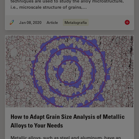
techniques are used to study the alloy microstructure,
i.e., microscale structure of grains,…
Jan 08, 2020
Article
Metalografía
Metallo
How to Adapt Grain Size Analysis of Metallic
Alloys to Your Needs
Metallic alloys, such as steel and aluminum, have an