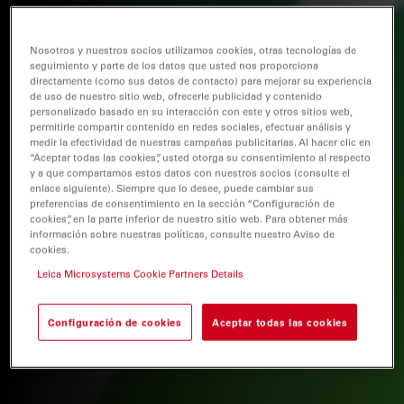
Nosotros y nuestros socios utilizamos cookies, otras tecnologías de
seguimiento y parte de los datos que usted nos proporciona
directamente (como sus datos de contacto) para mejorar su experiencia
de uso de nuestro sitio web, ofrecerle publicidad y contenido
personalizado basado en su interacción con este y otros sitios web,
permitirle compartir contenido en redes sociales, efectuar análisis y
medir la efectividad de nuestras campañas publicitarias. Al hacer clic en
“Aceptar todas las cookies”, usted otorga su consentimiento al respecto
y a que compartamos estos datos con nuestros socios (consulte el
enlace siguiente). Siempre que lo desee, puede cambiar sus
preferencias de consentimiento en la sección “Configuración de
cookies”, en la parte inferior de nuestro sitio web. Para obtener más
información sobre nuestras políticas, consulte nuestro Aviso de
cookies.
Leica Microsystems Cookie Partners Details
Configuración de cookies
Aceptar todas las cookies