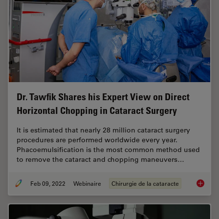
Dr. Tawfik Shares his Expert View on Direct
Horizontal Chopping in Cataract Surgery
It is estimated that nearly 28 million cataract surgery
procedures are performed worldwide every year.
Phacoemulsification is the most common method used
to remove the cataract and chopping maneuvers…
Feb 09, 2022
Webinaire
Chirurgie de la cataracte
Dr. Taw