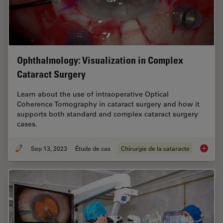
Ophthalmology: Visualization in Complex
Cataract Surgery
Learn about the use of intraoperative Optical
Coherence Tomography in cataract surgery and how it
supports both standard and complex cataract surgery
cases.
Sep 13, 2023
Étude de cas
Chirurgie de la cataracte
Ophthal