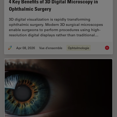
4 Key Benefits of 3D Digital Microscopy in
Ophthalmic Surgery
3D digital visualization is rapidly transforming
ophthalmic surgery. Modern 3D surgical microscopes
enable surgeons to perform procedures using high-
resolution digital displays rather than traditional…
Apr 08, 2026
Vue d'ensemble
Ophtalmologie
4 Key B