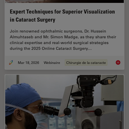
Expert Techniques for Superior Visualization
in Cataract Surgery
Join renowned ophthalmic surgeons, Dr. Hussein
Almuhtaseb and Mr. Simon Madge, as they share their
clinical expertise and real-world surgical strategies
during the 2025 Online Cataract Surgery…
Mar 18, 2026
Webinaire
Chirurgie de la cataracte
Expert T