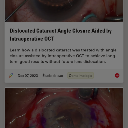
Dislocated Cataract Angle Closure Aided by
Intraoperative OCT
Learn how a dislocated cataract was treated with angle
closure assisted by intraoperative OCT to achieve long-
term good results without future lens dislocation.
Dec 07, 2023
Étude de cas
Ophtalmologie
Disloca