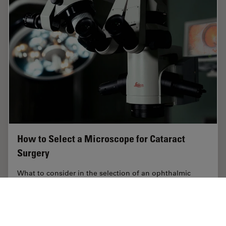
How to Select a Microscope for Cataract
Surgery
What to consider in the selection of an ophthalmic
microscope for cataract procedures. Bearing these
aspects in mind will equip surgeons well for talks with
manufacturer representatives. Many…