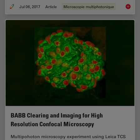
Jul 06, 2017
Article
Microscopie multiphotonique
Laser B
BABB Clearing and Imaging for High
Resolution Confocal Microscopy
Multipohoton microscopy experiment using Leica TCS