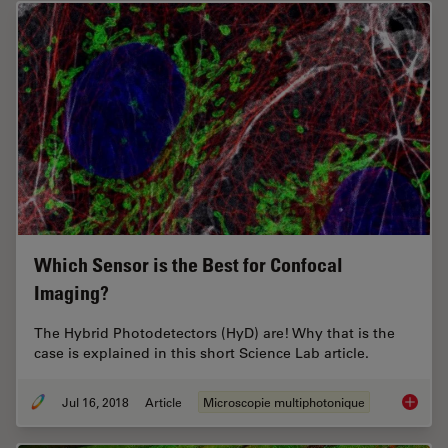
Which Sensor is the Best for Confocal
Imaging?
The Hybrid Photodetectors (HyD) are! Why that is the
case is explained in this short Science Lab article.
Jul 16, 2018
Article
Microscopie multiphotonique
Which S