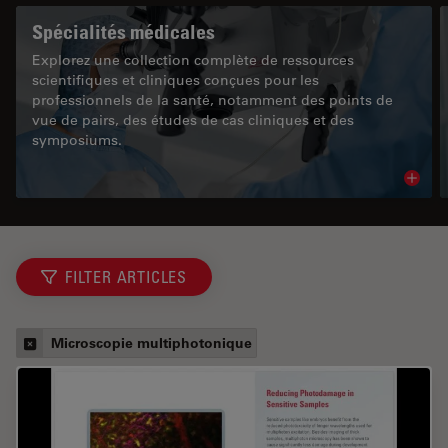
Spécialités médicales
Explorez une collection complète de ressources
scientifiques et cliniques conçues pour les
professionnels de la santé, notamment des points de
vue de pairs, des études de cas cliniques et des
symposiums.
Read 
FILTER ARTICLES
Microscopie multiphotonique