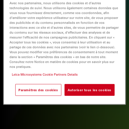
Avec nos partenaires, nous utilisons des cookies et d’autres
technologies de suivi. Nous utilisons également certaines données que
vous nous fournissez directement, comme vos coordonnées, afin
d’améliorer votre expérience utilisateur sur notre site, de vous proposer
des publicités et du contenu personnalisés en fonction de vos
interactions avec ce site et d’autres sites, de vous permettre de partager
du contenu sur les réseaux sociaux, d’effectuer des analyses et de
mesurer l’efficacité de nos campagnes publicitaires. En cliquant sur «
Accepter tous les cookies », vous consentez à leur utilisation et au
partage de ces données avec nos partenaires (voir le lien ci-dessous).
Vous pouvez modifier vos préférences de consentement à tout moment
dans la section « Paramètres des cookies » en bas de notre site.
Consultez notre Notice en matière de cookies pour en savoir plus sur
nos pratiques.
Leica Microsystems Cookie Partners Details
Paramètres des cookies
Autoriser tous les cookies