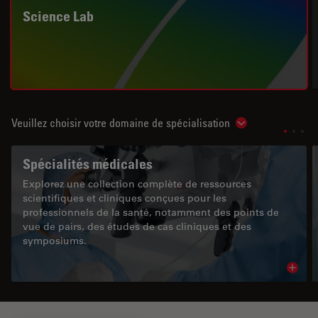
Science Lab
Veuillez choisir votre domaine de spécialisation
Show subnavigat
Spécialités médicales
Explorez une collection complète de ressources
scientifiques et cliniques conçues pour les
professionnels de la santé, notamment des points de
vue de pairs, des études de cas cliniques et des
symposiums.
Read 