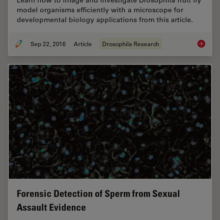
Learn how to image and investigate Drosophila fruit fly
model organisms efficiently with a microscope for
developmental biology applications from this article.
Sep 22, 2016
Article
Drosophila Research
Investig
Forensic Detection of Sperm from Sexual
Assault Evidence