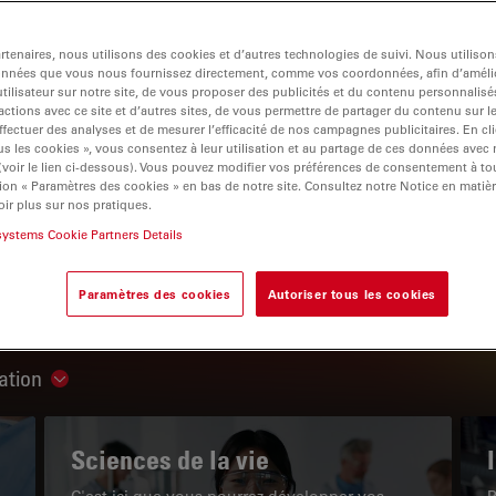
tenaires, nous utilisons des cookies et d’autres technologies de suivi. Nous utiliso
onnées que vous nous fournissez directement, comme vos coordonnées, afin d’amélio
tilisateur sur notre site, de vous proposer des publicités et du contenu personnalisé
actions avec ce site et d’autres sites, de vous permettre de partager du contenu sur l
igation
ffectuer des analyses et de mesurer l’efficacité de nos campagnes publicitaires. En cl
s les cookies », vous consentez à leur utilisation et au partage de ces données avec
 (voir le lien ci-dessous). Vous pouvez modifier vos préférences de consentement à 
ion « Paramètres des cookies » en bas de notre site. Consultez notre Notice en matiè
LE PORTAIL DE CONNAISSANCES
ir plus sur nos pratiques.
systems Cookie Partners Details
Lire nos derniers articles
Paramètres des cookies
Autoriser tous les cookies
Read arti
ation
Show subnavigation
Sciences de la vie
C'est ici que vous pourrez développer vos
P