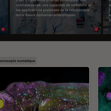
connaissances, vos capacités de recherche et
w
les applications pratiques de la microscopie
l
dans divers domaines scientifiques.
e
p
Read article
Read arti
croscopie numérique