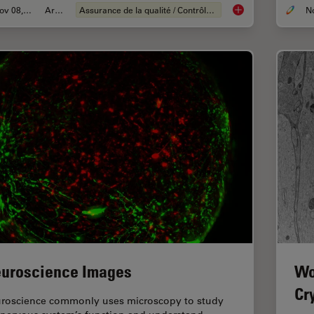
Nov 08, 2021
Article
Assurance de la qualité / Contrôle de la qualité
How to Select the Rig
uroscience Images
Wo
Cr
roscience commonly uses microscopy to study