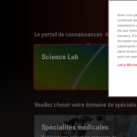
Avec nos par
certaines d
expérience u
de vos inter
Le portail de connaissances
Show subnav
sociaux, d’e
Accepter tou
partenaires
dans la sect
Science Lab
pour en savo
Leica Micro
Veuillez choisir votre domaine de spécialis
Spécialités médicales
Explorez une collection complète de