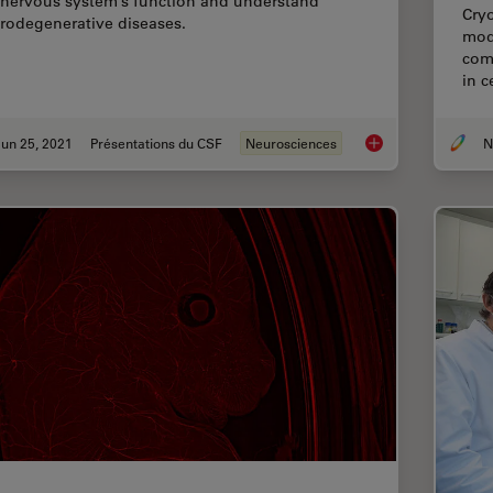
 nervous system’s function and understand
Cryo
rodegenerative diseases.
moda
com
in c
un 25, 2021
Présentations du CSF
Neurosciences
Neuroscience Image