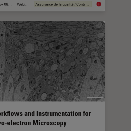
Nov 08, 2021
Webinaire
Assurance de la qualité / Contrôle de la qualité
ht Solution for Visual Inspection
How to Use a Digital
rkflows and Instrumentation for
yo-electron Microscopy