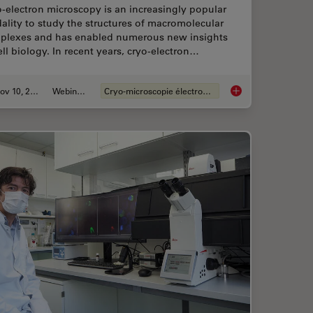
-electron microscopy is an increasingly popular
lity to study the structures of macromolecular
plexes and has enabled numerous new insights
ell biology. In recent years, cryo-electron…
Nov 10, 2020
Webinaire
Cryo-microscopie électronique
s
Workflows and Instr