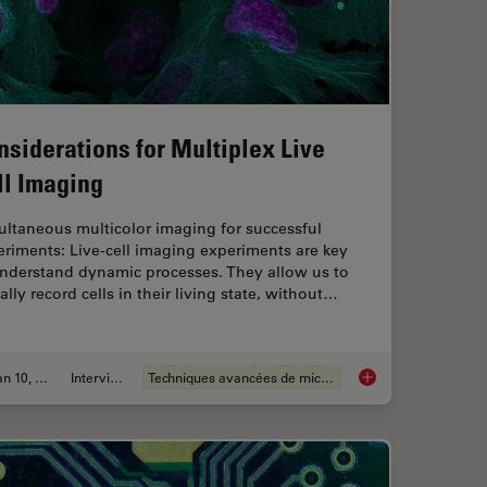
nsiderations for Multiplex Live
ll Imaging
ultaneous multicolor imaging for successful
riments: Live-cell imaging experiments are key
understand dynamic processes. They allow us to
ally record cells in their living state, without…
Jan 10, 2022
Interviews
Techniques avancées de microscopie
nvenient and Efficient Multicolor Imaging
Considerations for M