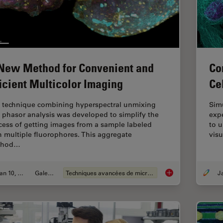
New Method for Convenient and
Co
ficient Multicolor Imaging
Ce
 technique combining hyperspectral unmixing
Sim
 phasor analysis was developed to simplify the
expe
cess of getting images from a sample labeled
to 
h multiple fluorophores. This aggregate
visu
thod…
Jan 10, 2022
Galeries
Techniques avancées de microscopie
A New Method for Co