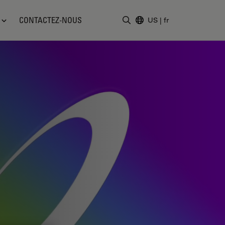
CONTACTEZ-NOUS
US
|
fr
Saisir un terme de recher