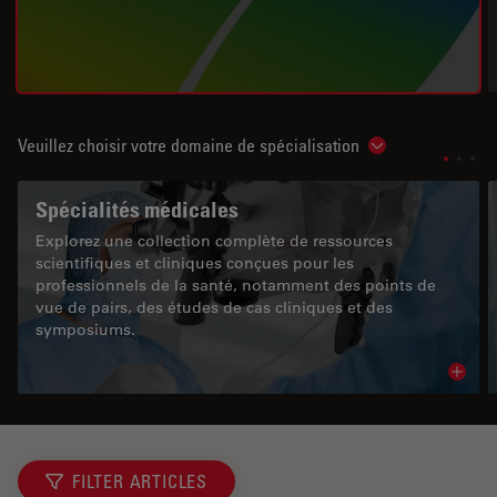
Veuillez choisir votre domaine de spécialisation
Show subnavigat
Spécialités médicales
Explorez une collection complète de ressources
scientifiques et cliniques conçues pour les
professionnels de la santé, notamment des points de
vue de pairs, des études de cas cliniques et des
symposiums.
Read 
FILTER ARTICLES