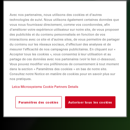
Avec nos partenaires, nous utilisons des cookies et d’autres
technologies de suivi. Nous utilisons également certaines données que
vous nous fournissez directement, comme vos coordonnées, afin
d’améliorer votre expérience utilisateur sur notre site, de vous proposer
des publicités et du contenu personnalisés en fonction de vos
interactions avec ce site et d’autres sites, de vous permettre de partager
du contenu sur les réseaux sociaux, d’effectuer des analyses et de
mesurer l’efficacité de nos campagnes publicitaires. En cliquant sur «
Accepter tous les cookies », vous consentez à leur utilisation et au
partage de ces données avec nos partenaires (voir le lien ci-dessous).
Vous pouvez modifier vos préférences de consentement à tout moment
dans la section « Paramètres des cookies » en bas de notre site.
Consultez notre Notice en matière de cookies pour en savoir plus sur
nos pratiques.
Leica Microsystems Cookie Partners Details
Paramètres des cookies
Autoriser tous les cookies