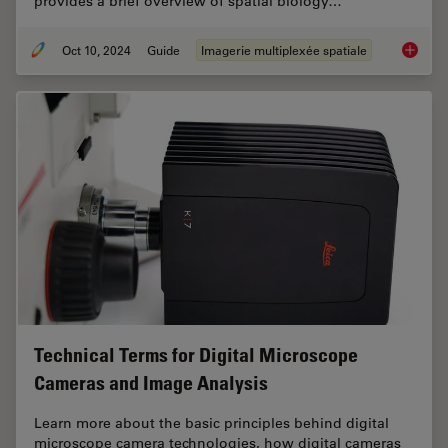
provides a brief overview of spatial biology…
Oct 10, 2024
Guide
Imagerie multiplexée spatiale
A Guide 
Technical Terms for Digital Microscope
Cameras and Image Analysis
Learn more about the basic principles behind digital
microscope camera technologies, how digital cameras