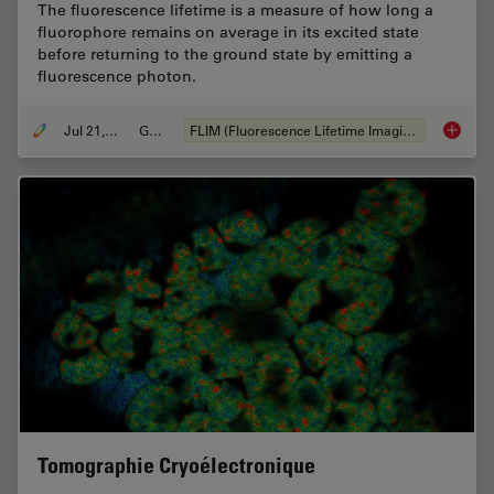
The fluorescence lifetime is a measure of how long a
fluorophore remains on average in its excited state
before returning to the ground state by emitting a
fluorescence photon.
Jul 21, 2022
Guide
FLIM (Fluorescence Lifetime Imaging Microscopy)
A Guide
Tomographie Cryoélectronique