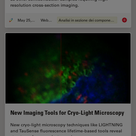
resolution cross-section imaging.
May 25, 2023
Webinar:
Analisi in sezione dei componenti elettronici
How to 
New Imaging Tools for Cryo-Light Microscopy
New cryo-light microscopy techniques like LIGHTNING
and TauSense fluorescence lifetime-based tools reveal