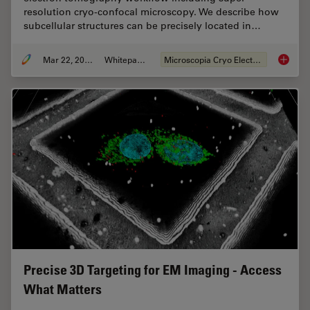
resolution cryo-confocal microscopy. We describe how
subcellular structures can be precisely located in…
Mar 22, 2022
Whitepaper
Microscopia Cryo Electron
How to T
Precise 3D Targeting for EM Imaging - Access
What Matters