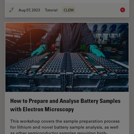
Aug 07, 2023
Tutorial
CLEM
How Mar
How to Prepare and Analyse Battery Samples
with Electron Microscopy
This workshop covers the sample preparation process
for lithium and novel battery sample analysis, as well
as other semiconductor samples requiring high-