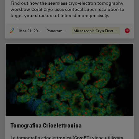
Find out how the seamless cryo-electron tomography
workflow Coral Cryo uses confocal super resolution to
target your structure of interest more precisely.
Mar 21, 2022
Panoramica
Microscopia Cryo Electron
Precise
Tomografica Crioelettronica
La tomografia crioelettronica (CryoET) viene utilizzata