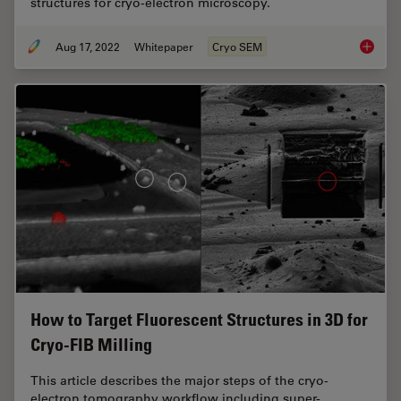
structures for cryo-electron microscopy.
Aug 17, 2022
Whitepaper
Cryo SEM
New Ima
How to Target Fluorescent Structures in 3D for
Cryo-FIB Milling
This article describes the major steps of the cryo-
electron tomography workflow including super-