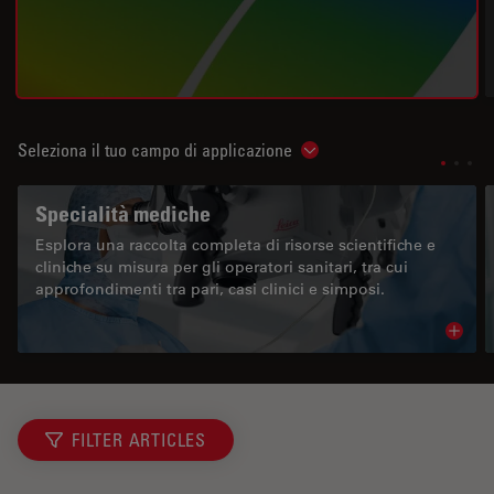
Seleziona il tuo campo di applicazione
Show subnavigation
Specialità mediche
Esplora una raccolta completa di risorse scientifiche e
cliniche su misura per gli operatori sanitari, tra cui
approfondimenti tra pari, casi clinici e simposi.
Read 
FILTER ARTICLES