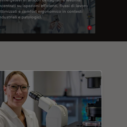
ncentrati su ispezioni efficienti, flussi di lavoro
ttimizzati e comfort ergonomico in contesti
ndustriali e patologici.
cle
Read article