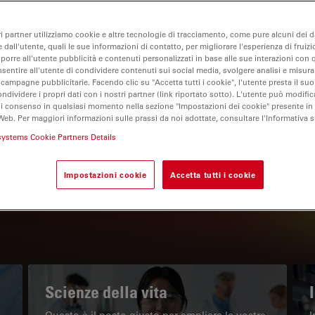
ri partner utilizziamo cookie e altre tecnologie di tracciamento, come pure alcuni dei da
 dall'utente, quali le sue informazioni di contatto, per migliorare l'esperienza di fruizi
oporre all'utente pubblicità e contenuti personalizzati in base alle sue interazioni con q
nsentire all'utente di condividere contenuti sui social media, svolgere analisi e misurar
 campagne pubblicitarie. Facendo clic su "Accetta tutti i cookie", l'utente presta il s
ondividere i propri dati con i nostri partner (link riportato sotto). L'utente può modific
di consenso in qualsiasi momento nella sezione "Impostazioni dei cookie" presente in
Web. Per maggiori informazioni sulle prassi da noi adottate, consultare l'Informativa 
IL PORTALE INFORMATIVO
systems Cookie Partners Details
Leggi gli articoli più recenti
Impostazioni cookie
Accetta tutti i cookie
Read arti
w subnavigation
Scienze della vita
Questo è il posto giusto per ampliare le vostre
I