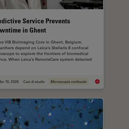
edictive Service Prevents
wntime in Ghent
he VIB BioImaging Core in Ghent, Belgium,
archers depend on Leica’s Stellaris 8 confocal
oscope to explore the frontiers of biomedical
ence. When Leica’s RemoteCare system detected
ar 10, 2026
Casi di studio
Microscopia confocale
flow: From HPF to Cryo-ET Lamellae
Predictive Service 