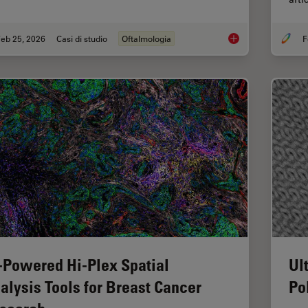
eb 25, 2026
Casi di studio
Oftalmologia
F
Glaucoma Stent Revi
-Powered Hi-Plex Spatial
Ul
alysis Tools for Breast Cancer
Po