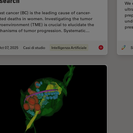
search
We d
ult
ast cancer (BC) is the leading cause of cancer-
prep
ated deaths in women. Investigating the tumor
und
roenvironment (TME) is crucial to elucidate the
pre
hanisms of tumor progression. Systematic…
ct 07, 2025
Casi di studio
Intelligenza Artificiale
S
AI-Powered Hi-Plex S