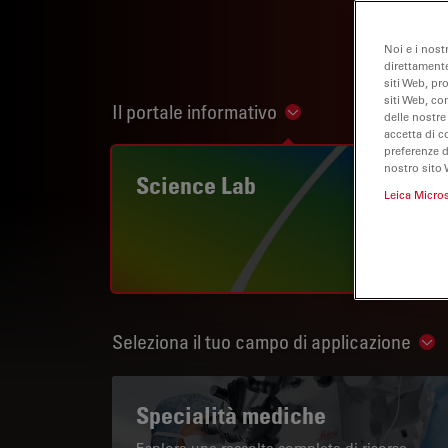
Noi e i nost
direttamente
siti Web, pr
siti Web, co
Il portale informativo
Show subnavigation
delle nostre
accetta di c
preferenze 
nostro sito 
Science Lab
Leica Micro
Seleziona il tuo campo di applicazione
Sho
Specialità mediche
Esplora una raccolta completa di risorse