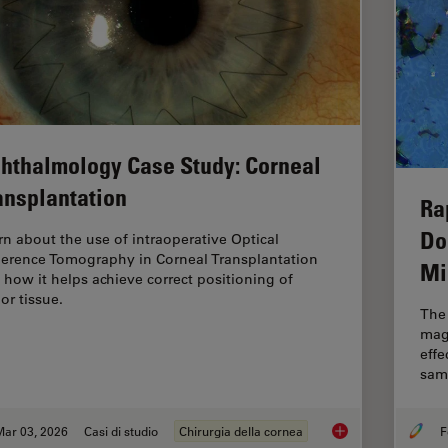
hthalmology Case Study: Corneal
ansplantation
Ra
Do
rn about the use of intraoperative Optical
erence Tomography in Corneal Transplantation
Mi
 how it helps achieve correct positioning of
or tissue.
The 
mag
effe
samp
Mar 03, 2026
Casi di studio
Chirurgia della cornea
F
Ophthalmology Case 