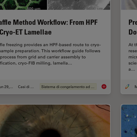
ffle Method Workflow: From HPF
Pr
 Cryo-ET Lamellae
Do
fle freezing provides an HPF-based route to cryo-
At t
sample preparation. This workflow guide follows
rese
 process from grid and carrier assembly to
micr
ification, cryo-FIB milling, lamella…
sci
a…
Jun 29, 2026
Casi di studio
Sistema di congelamento ad alta pressione
M
Waffle Method Work