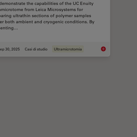
emonstrate the capabilities of the UC Enuity
ramicrotome from Leica Microsystems for
aring ultrathin sections of polymer samples
er both ambient and cryogenic conditions. By
senting…
ep 30, 2025
Casi di studio
Ultramicrotomia
patial Analysis Tools for Breast Cancer Research
Ultramicrotome Sect