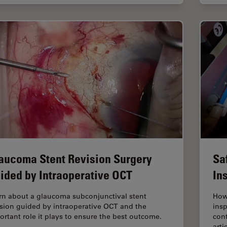
aucoma Stent Revision Surgery
Sa
ided by Intraoperative OCT
In
rn about a glaucoma subconjunctival stent
How
ision guided by intraoperative OCT and the
insp
ortant role it plays to ensure the best outcome.
cont
arti