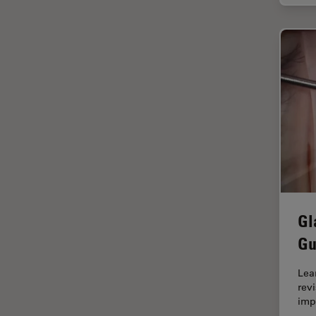
Cleanliness Analysis Systems
Cultura Cellulare
DM IL LED
Didattica
DM ILM
Dissezione
DM1000
Drosophila Research
DM1000 LED
EMBL Imaging Centre
DM4 B & DM6 B
Ergonomia
DM4 M
F-Tecnica
DM4 P, DM750 P & Visoria P
FLIM (Fluorescence Lifetime
DM500
Imaging Microscopy)
Gl
DM6 FS
Fluorescenza
Gu
DM750
Fluorocromo
DM750 M
Lea
FluoSync
rev
DM8000 M & DM12000 M
imp
FRAP