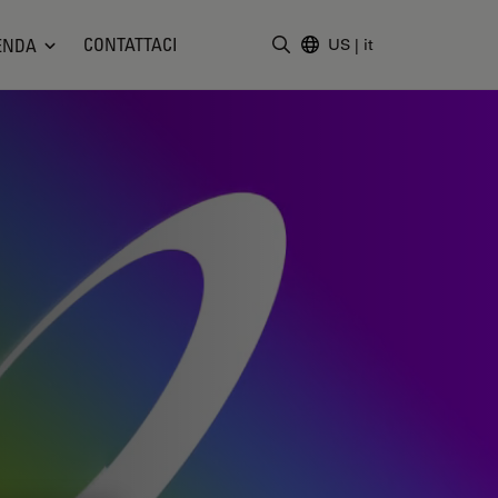
CONTATTACI
ENDA
US
|
it
Inserire il termine di ricerc