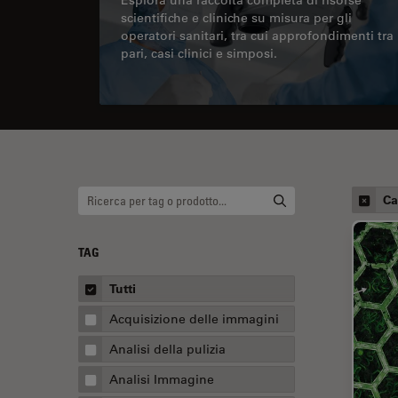
scientifiche e cliniche su misura per gli
operatori sanitari, tra cui approfondimenti tra
pari, casi clinici e simposi.
Ca
TAG
Tutti
Acquisizione delle immagini
Analisi della pulizia
Analisi Immagine