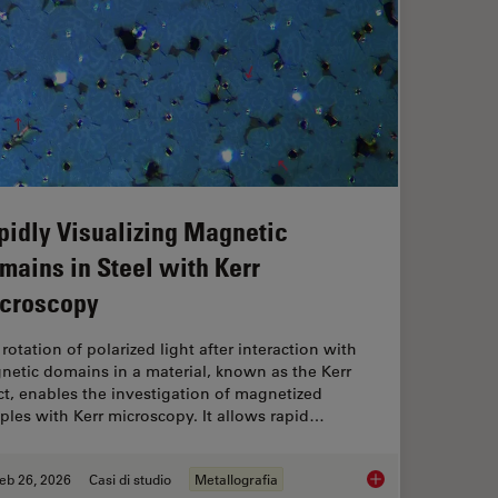
pidly Visualizing Magnetic
mains in Steel with Kerr
croscopy
rotation of polarized light after interaction with
netic domains in a material, known as the Kerr
ct, enables the investigation of magnetized
les with Kerr microscopy. It allows rapid…
eb 26, 2026
Casi di studio
Metallografia
Study: Corneal Transplantation
Rapidly Visualizing 