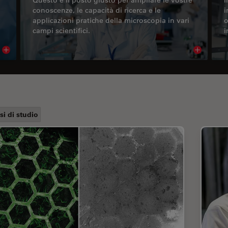
conoscenze, le capacità di ricerca e le
i
applicazioni pratiche della microscopia in vari
o
campi scientifici.
i
Read article
Read arti
si di studio