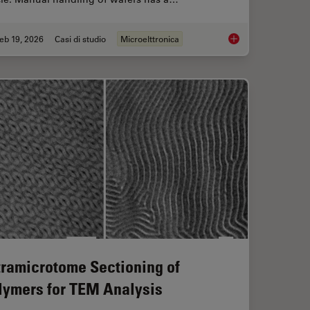
eb 19, 2026
Casi di studio
Microelttronica
sion Surgery Guided by Intraoperative OCT
Safe Wafer Loading 
tramicrotome Sectioning of
lymers for TEM Analysis